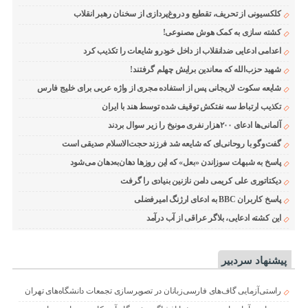
کلکسیونی از تحریف، تقطیع و دروغ‌پردازی از سخنان رهبر انقلاب
کشته سازی به کمک هوش مصنوعی!
اعدامی ادعایی ضدانقلاب از داخل خودرو شایعات را تکذیب کرد
شهید حزب‌الله که معاندین برایش چهلم گرفتند!
شایعه سکوت لاریجانی پس از استفاده مجری از واژه عربی برای خلیج فارس
تکذیب ارتباط سه نفتکش توقیف شده توسط هند با ایران
آلمانی‌ها ادعای ۲۰۰هزار نفری مونیخ را زیر سوال بردند
گفت‌وگو با روحانی‌ای که شایعه شد فرزند حجت‌الاسلام صدیقی است
پاسخ به شبهات سوزاندن «بعل» که این روزها دهان‌به‌دهان می‌شود
دیکتاتوری علی کریمی دامن نازنین بنیادی را گرفت
پاسخ کاربران BBC به ادعای ارژنگ امیرفضلی
این کشته ادعایی، بلاگر عراقی از آب درآمد
پیشنهاد سردبیر
راستی‌آزمایی گاف‌های فارسی‌زبانان در تصویرسازی تجمعات دانشگاه‌های تهران