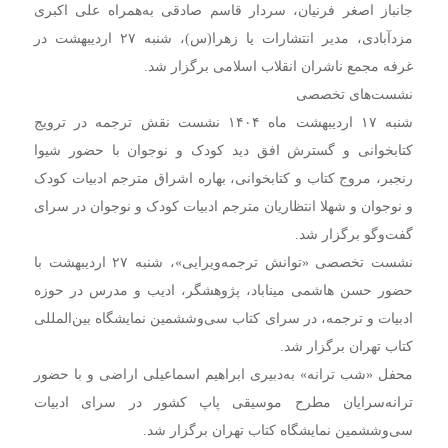
جانباز اصغر فرنیان، سردار قاسم صادقی به‌همراه علی اکبری
مزدآبادی، مدیر انتشارات یا زهرا(س)، شنبه ۲۷ اردیبهشت در
غرفه مجمع ناشران انقلاب اسلامی برگزار شد.
نشست‌های تخصصی
شنبه ۱۷ اردیبهشت ماه ۱۴۰۴ نشست نقش ترجمه در ترویج
کتابخوانی و گسترش افق دید کودک و نوجوان با حضور شیوا
رنجبر، مروج کتاب و کتابخوانی، بهاره اشراق مترجم ادبیات کودک
و نوجوان و شهلا انتظاریان مترجم ادبیات کودک و نوجوان در سرای
گفت‌وگو برگزار شد.
نشست تخصصی «توانش ترجمه‌ویرایی»، شنبه ۲۷ اردیبهشت با
حضور حسن هاشمی میناباد، پژوهشگر، ادیب و مدرس در حوزه
ادبیات و ترجمه، در سرای کتاب سی‌وششمین نمایشگاه بین‌المللی
کتاب تهران برگزار شد.
محفل «شب ترانه» به‌دبیری ابراهیم اسماعیلی اراضی و با حضور
ترانه‌سرایان مطرح موسیقی پاپ کشور در سرای ادبیات
سی‌وششمین نمایشگاه کتاب تهران برگزار شد.