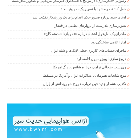
رسوایی «آمارسازی» در مونیخ با افشاگری خبرنگار آمریکایی و تصاویر مداربسته
جعل کشته در مشهد با تصویر یک صهیونیست؛
ادعای جدید درباره صدور حکم اعدام برای یک ورزشکار تکذیب شد
تصویرسازی نادرست از پروازهای نظامی در قفقاز
ماجرای یک نقل‌قول اشتباه درباره «عفو بازداشت‌شدگان»
آمار اعلامی ساختگی بود
ماجرای حساب‌های کاربری جعلی لایک‌ها و شاه ایران
دروغ سازی اوپوزوسیون ادامه دارد
ری‌پست جنجالی ترامپ درباره شانس بزرگ آمریکا
موج شایعات همزمان با مذاکرات ایران و آمریکا در مسقط
تکذیب هشدار جدید چین درباره خروج شهروندانش از ایران