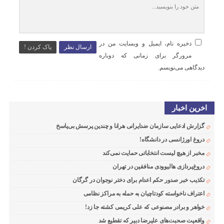
ذخیره نام، ایمیل و وبسایت من در
ارسال نظر
پاک کردن !
مرورگر برای زمانی که دوباره
دیدگاهی می‌نویسم.
اخرین اخبار
گزارش ادعایی سازمان ضدایرانی هرانا و چندین پرسش بی‌پاسخ
دروغ اورژانسی در دانشگاه!
مخبر از هیچ لیست انتخاباتی حمایت نمی‌کند
دروغ‌پردازی هالیوودی منافقین در تهران
تکذیب خبر صدور حکم اعدام برای دختر نوجوان در گرگان
اعتراف ناخواسته کودتاچیان به حمله به مراکز نظامی
خواهر و برادر مصنوعی که علی کریمی کشته جا زد!
واقعیت صحبت‌های علیرضا دبیر که تقطیع شد