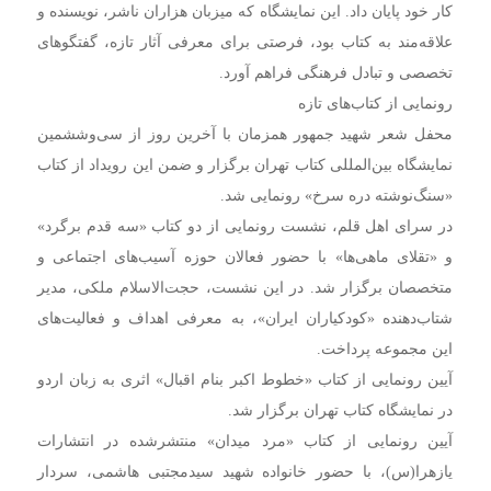
کار خود پایان داد. این نمایشگاه که میزبان هزاران ناشر، نویسنده و
علاقه‌مند به کتاب بود، فرصتی برای معرفی آثار تازه، گفتگوهای
تخصصی و تبادل فرهنگی فراهم آورد.
رونمایی از کتاب‌های تازه
محفل شعر شهید جمهور همزمان با آخرین روز از سی‌وششمین
نمایشگاه بین‌المللی کتاب تهران برگزار و ضمن این رویداد از کتاب
«سنگ‌نوشته دره سرخ» رونمایی شد.
در سرای اهل قلم، نشست رونمایی از دو کتاب «سه قدم برگرد»
و «تقلای ماهی‌ها» با حضور فعالان حوزه آسیب‌های اجتماعی و
متخصصان برگزار شد. در این نشست، حجت‌الاسلام ملکی، مدیر
شتاب‌دهنده «کودکیاران ایران»، به معرفی اهداف و فعالیت‌های
این مجموعه پرداخت.
آیین رونمایی از کتاب «خطوط اکبر بنام اقبال» اثری به زبان اردو
در نمایشگاه کتاب تهران برگزار شد.
آیین رونمایی از کتاب «مرد میدان» منتشرشده در انتشارات
یازهرا(س)، با حضور خانواده شهید سیدمجتبی هاشمی، سردار