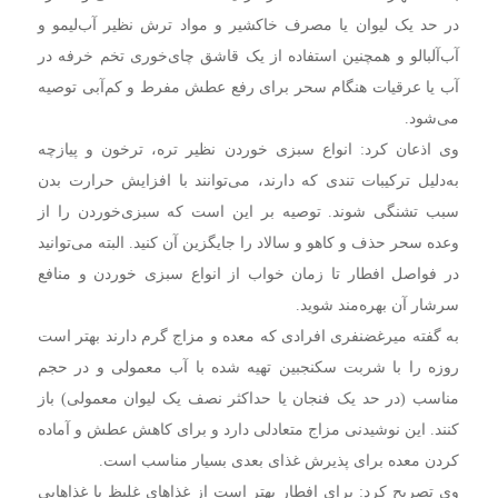
در حد یک لیوان یا مصرف خاکشیر و مواد ترش نظیر آب‌لیمو و
آب‌آلبالو و همچنین استفاده از یک قاشق چای‌خوری تخم خرفه در
آب یا عرقیات هنگام سحر برای رفع عطش مفرط و کم‌آبی توصیه
می‌شود.
وی اذعان کرد: انواع سبزی خوردن نظیر تره، ترخون و پیازچه
به‌دلیل ترکیبات تندی که دارند، می‌توانند با افزایش حرارت بدن
سبب تشنگی شوند. توصیه بر این است که سبزی‌خوردن را از
وعده سحر حذف و کاهو و سالاد را جایگزین آن کنید. البته می‌توانید
در فواصل افطار تا زمان خواب از انواع سبزی خوردن و منافع
سرشار آن بهره‌مند شوید.
به گفته میرغضنفری افرادی که معده و مزاج گرم دارند بهتر است
روزه را با شربت سکنجبین تهیه شده با آب معمولی و در حجم
مناسب (در حد یک فنجان یا حداکثر نصف یک لیوان معمولی) باز
کنند. این نوشیدنی مزاج متعادلی دارد و برای کاهش عطش و آماده
کردن معده برای پذیرش غذای بعدی بسیار مناسب است.
وی تصریح کرد: برای افطار بهتر است از غذاهای غلیظ یا غذاهایی