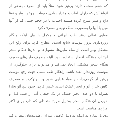
که هضم سخت دارند پرهیز شود. مثلاً باید از مصرف بعضی از
انواع آش که دارای لعاب و مقدار زیادی حبوبات، روغن، پیاز و نعنا
داغ و سیر سرخ کرده هستند اجتناب یا در حجم خیلی کم از آنها
میل یا آنها را به‌صورت سبک تهیه و مصرف کرد.
معاون تعالی دفتر طب ایرانی و مکمل با بیان اینکه هنگام
روزه‌داری بروز یبوست شایع است، مطرح کرد: برای رفع این
مشکل بهتر است از تمام ملین‌ها، مسهل‌ها و مدرها هنگام سحر
اجتناب و هنگام افطار استفاده شود. البته مصرف ملین‌های ضعیف
هنگام سحر مشکلی ایجاد نمی‌کند و می‌تواند برای جلوگیری از
یبوست روزه‌دار مفید باشد. راهکار طب سنتی جهت رفع یبوست
پرهیز از گرمی‌جات و مواد غذایی شور و سرخ‌کرده و مصرف
کاهو، خیار، آلو و انجیر خشک است. خیس کردن حدود پنج آلو بخارا
همراه با دو عدد انجیر خشک در یک فنجان آب از شب قبل و
خوردن آن هنگام سحر به‌دلیل مزاج متعادلی که دارد برای اکثر
مزاج‌ها مناسب است.
وی با اشاره به اینکه به دلیل کاهش میزان رطوبت‌های مغز و قند