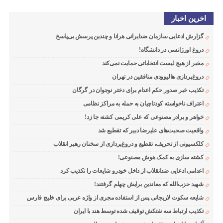
اخرین اخبار
گزارش ادعایی سازمان ضدایرانی هرانا و چندین پرسش بی‌پاسخ
دروغ اورژانسی در دانشگاه!
مخبر از هیچ لیست انتخاباتی حمایت نمی‌کند
دروغ‌پردازی هالیوودی منافقین در تهران
تکذیب خبر صدور حکم اعدام برای دختر نوجوان در گرگان
اعتراف ناخواسته کودتاچیان به حمله به مراکز نظامی
خواهر و برادر مصنوعی که علی کریمی کشته جا زد!
واقعیت صحبت‌های علیرضا دبیر که تقطیع شد
کلکسیونی از تحریف، تقطیع و دروغ‌پردازی از سخنان رهبر انقلاب
کشته سازی به کمک هوش مصنوعی!
اعدامی ادعایی ضدانقلاب از داخل خودرو شایعات را تکذیب کرد
شهید حزب‌الله که معاندین برایش چهلم گرفتند!
شایعه سکوت لاریجانی پس از استفاده مجری از واژه عربی برای خلیج فارس
تکذیب ارتباط سه نفتکش توقیف شده توسط هند با ایران