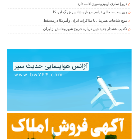
دروغ سازی اوپوزوسیون ادامه دارد
ری‌پست جنجالی ترامپ درباره شانس بزرگ آمریکا
موج شایعات همزمان با مذاکرات ایران و آمریکا در مسقط
تکذیب هشدار جدید چین درباره خروج شهروندانش از ایران