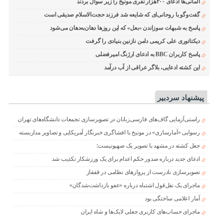
آلمانی‌ها ادعای ۲۰۰هزار نفری مونیخ را زیر سوال بردند
گفت‌وگو با روحانی‌ای که شایعه شد فرزند حجت‌الاسلام صدیقی است
پاسخ به شبهات سوزاندن «بعل» که این روزها دهان‌به‌دهان می‌شود
دیکتاتوری علی کریمی دامن نازنین بنیادی را گرفت
پاسخ کاربران BBC به ادعای ارژنگ امیرفضلی
این کشته ادعایی، بلاگر عراقی از آب درآمد
پیشنهاد سردبیر
راستی‌آزمایی گاف‌های فارسی‌زبانان در تصویرسازی تجمعات دانشگاه‌های تهران
رسوایی «آمارسازی» در مونیخ با افشاگری خبرنگار آمریکایی و تصاویر مداربسته
جعل کشته در مشهد با تصویر یک صهیونیست؛
ادعای جدید درباره صدور حکم اعدام برای یک ورزشکار تکذیب شد
تصویرسازی نادرست از پروازهای نظامی در قفقاز
ماجرای یک نقل‌قول اشتباه درباره «عفو بازداشت‌شدگان»
آمار اعلامی ساختگی بود
ماجرای حساب‌های کاربری جعلی لایک‌ها و شاه ایران