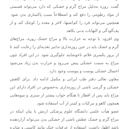
گفت: روزه به‌دلیل مزاج گرم و خشکی که دارد می‌تواند قسمتی
از مواد رطوبتی را دفع کند و اصطلاحاً سبب پاکسازی بدن شود.
همچنین می‌تواند فرد را کم‌اشتها، لاغر و معده را کوچک کند و از
پف‌آلودگی و التهابات بدنی بکاهد.
وی افزود: با توجه به حرارت بالا و مزاج خشک روزه، مزاج‌های
گرم و خشک باید در حین روزه‌داری تدابیر تغذیه‌ای را رعایت کنند تا
از بروز یکسری علائم ناخوشایند جلوگیری شود. در این افراد چون
مزاج به سمت خشکی پیش می‌رود و حرارت بدن زیاد می‌شود
احتمال خشکی پوست و یبوست وجود دارد.
معاون تعالی دفتر طب ایرانی و مکمل ادامه داد: برای کاهش
خشکی و گرمی ناشی از روزه‌داری به‌خصوص در افراد دارای این
مزاج باید پس از افطار تا هنگام خواب بیشتر از سبزی و میوه‌هایی
همچون کاهو و مرکبات و کمتر از آب استفاده شود.
عضو هیأت علمی دانشگاه علوم پزشکی ارتش با بیان اینکه در
مزاج گرم و خشک عطش ناشی از خشکی بدن می‌تواند آزاردهنده
باشد اظهار داشت: استفاده از عرقیات خنک مانند کاسنی و شاتره