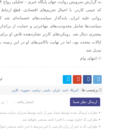
که جیمی کارتر، با اعمال تحریم‌های اقتصادی، قطع ارتباط 
روانی علیه ایران، پایه‌گذار سیاست‌های خصمانه‌ای شد که 
سیاست‌ها شامل محدودیت‌های مهاجرتی و حمایت از براندازا
بیشتری دنبال شد. رویکردهای کارتر نشان‌دهنده تلاش او برای 
ایالات متحده بود، اما در نهایت ناکامی‌های او در این زمین
تبدیل شد.
/// انتهای پیام
لی
برچسب ها :
آمریکا
،
اسد
،
ایران
،
بایدن
،
ترامپ
،
سوریه
،
کارتر
ارسال نظر شما
انتشار یافته : ۰
در 
نظرات ارسال شده توسط شما، پس از تایید توسط مدیران سایت منتشر
نظراتی که حاوی تهمت یا افترا باشد منتشر نخواهد شد.
نظراتی که به غیر از زبان فارسی یا غیر مرتبط با خبر باشد منتشر نخوا