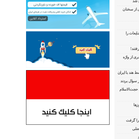
 شد
ی از سخنان
ایعات را
فتند!
ی از واژه
 هند با ایران
 حجت‌الاسلام
زها
 را گرفت