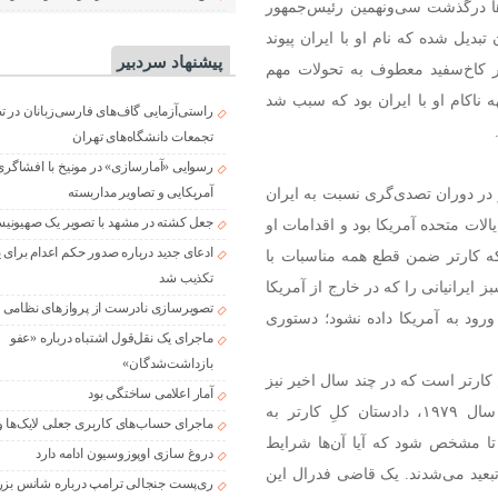
ها درگذشت سی‌ونهمین رئیس‌جمهور
دیل شده که نام او با ایران پیوند
پیشنهاد سردبیر
 کاخ‌سفید معطوف به تحولات مهم
هه ناکام او با ایران بود که سبب شد
راستی‌آزمایی گاف‌های فارسی‌زبانان در 
تجمعات دانشگاه‌های تهران
رسوایی «آمارسازی» در مونیخ با افشاگری
آمریکایی و تصاویر مداربسته
ر در دوران تصدی‌گری نسبت به ایران
جعل کشته در مشهد با تصویر یک صهیونی
ال ۱۹۷۷ تا ۱۹۸۱ رئیس جمهور ایالات متحده آمریکا بود و اقدامات او
ادعای جدید درباره صدور حکم اعدام برای
۱فروردین‌ماه ۱۳۵۹ آغاز شد چرا که کارتر ضمن قطع همه مناسبات با
تکذیب شد
ز ایرانیانی را که در خارج از آمریکا
تصویرسازی نادرست از پروازهای نظامی د
ی ورود به آمریکا داده نشود؛ دستوری
ماجرای یک نقل‌قول اشتباه درباره «عفو
بازداشت‌شدگان»
 کارتر است که در چند سال اخیر نیز
آمار اعلامی ساختگی بود
ایرانی‌ها با آن بیگانه نبوده‌اند: پالیتی فکت می‌نویسد: «در سال ۱۹۷۹، دادستان کلِ کارتر به
ماجرای حساب‌های کاربری جعلی لایک‌ها و
 تا مشخص شود که آیا آن‌ها شرایط
دروغ سازی اوپوزوسیون ادامه دارد
 تبعید می‌شدند. یک قاضی فدرال این
ری‌پست جنجالی ترامپ درباره شانس بزر