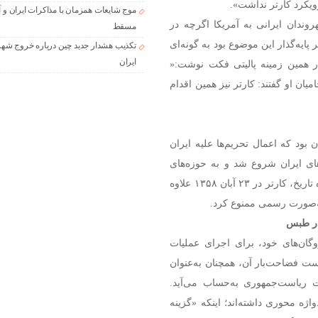
یکرد کارتر نداشت».
موج شایعات همزمان با مذاکرات ایران و آ
وندان ایرانی به آمریکا اگرچه در
مسقط
ایه‌گذار این موضوع بود به گونه‌ای
تکذیب هشدار جدید چین درباره خروج شهر
ایران
ر همین زمینه پالیتی فکت نوشت:«
امپ حتی حامیان او گفتند: کارتر نیز همین اقدام
 ایران بود که اعمال تحریم‌ها علیه ایران
های ایران شروع شد و به حوزه‌های
مختلف گسترش یافت و تاکنون نیز ادامه داشته است. به گواه تاریخ، کارتر در ۲۳ آبان ۱۳۵۸ علاوه
 به‌صورت رسمی ممنوع کرد.
در طبس
۱۳۵ برای آزاد کردن گروگان‌های خود، برای اجرای عملیات
 فضاحت‌بار آن، همچنان به‌عنوان
ات ریاست‌جمهوری به‌حساب می‌آید.
اژه محوری داشته‌اند؛ اینکه «گزینه