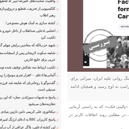
واقعیت صحبت‌های علیرضا دبیر که تقطیع
کلکسیونی از تحریف، تقطیع و دروغ‌پرداز
رهبر انقلاب
کشته سازی به کمک هوش مصنوعی!
اعدامی ادعایی ضدانقلاب از داخل خودرو ش
تکذیب کرد
شهید حزب‌الله که معاندین برایش چهلم گر
شایعه سکوت لاریجانی پس از استفاده مجر
عربی برای خلیج فارس
تکذیب ارتباط سه نفتکش توقیف شده توسط
آلمانی‌ها ادعای ۲۰۰هزار نفری مونیخ را زیر سوال بردند
نگ روانی علیه ایران، میراثی برای
گفت‌وگو با روحانی‌ای که شایعه شد فرزند
امپ به اوج رسید و همچنان ادامه
صدیقی است
پاسخ به شبهات سوزاندن «بعل» که این رو
دهان‌به‌دهان می‌شود
پالیتی فکت» که به راستی آزمایی
دیکتاتوری علی کریمی دامن نازنین بنیادی
 در مطلبی روند اتفاقات کارتر در
پاسخ کاربران BBC به ادعای ارژنگ امیرفضلی
این کشته ادعایی، بلاگر عراقی از آب درآمد