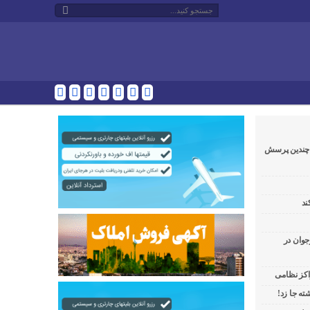
و چندین پرسش
ند
جوان در
راکز نظامی
ه جا زد!