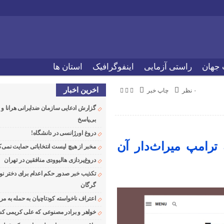
 جهان
راستی آزمایی
اینفوگرافیک
استان ها
اخرین اخبار
۰ نظر
چاپ خبر
گزارش ادعایی سازمان ضدایرانی هرانا 
بی‌پاسخ
دروغ اورژانسی در دانشگاه!
ترامپ میراث‌دار آن
مخبر از هیچ لیست انتخاباتی حمایت نمی‌ک
دروغ‌پردازی هالیوودی منافقین در تهران
تکذیب خبر صدور حکم اعدام برای دختر نو
گرگان
اعتراف ناخواسته کودتاچیان به حمله به م
خواهر و برادر مصنوعی که علی کریمی کشت