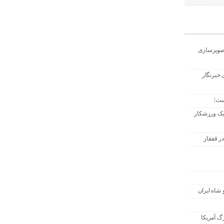
تصویرسازی
 خبرنگار
ست؛
 یک ورزشکار
ر قفقاز
 شاه ایران
گ آمریکا