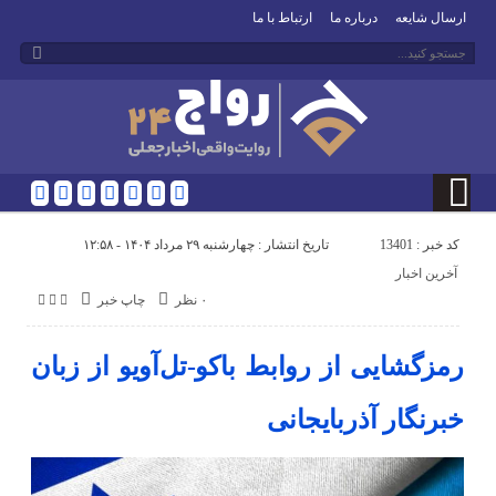
ارسال شایعه
درباره ما
ارتباط با ما
کد خبر : 13401
تاریخ انتشار : چهارشنبه ۲۹ مرداد ۱۴۰۴ - ۱۲:۵۸
آخرین اخبار
۰ نظر
چاپ خبر
رمزگشایی از روابط باکو-تل‌آویو از زبان
خبرنگار آذربایجانی