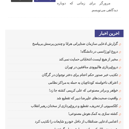
مرورگر برای زمانی که دوباره
دیدگاهی می‌نویسم.
اخرین اخبار
گزارش ادعایی سازمان ضدایرانی هرانا و چندین پرسش بی‌پاسخ
دروغ اورژانسی در دانشگاه!
مخبر از هیچ لیست انتخاباتی حمایت نمی‌کند
دروغ‌پردازی هالیوودی منافقین در تهران
تکذیب خبر صدور حکم اعدام برای دختر نوجوان در گرگان
اعتراف ناخواسته کودتاچیان به حمله به مراکز نظامی
خواهر و برادر مصنوعی که علی کریمی کشته جا زد!
واقعیت صحبت‌های علیرضا دبیر که تقطیع شد
کلکسیونی از تحریف، تقطیع و دروغ‌پردازی از سخنان رهبر انقلاب
کشته سازی به کمک هوش مصنوعی!
اعدامی ادعایی ضدانقلاب از داخل خودرو شایعات را تکذیب کرد