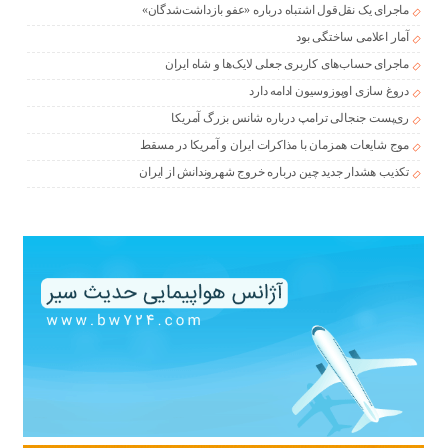
ماجرای یک نقل‌قول اشتباه درباره «عفو بازداشت‌شدگان»
آمار اعلامی ساختگی بود
ماجرای حساب‌های کاربری جعلی لایک‌ها و شاه ایران
دروغ سازی اوپوزوسیون ادامه دارد
ری‌پست جنجالی ترامپ درباره شانس بزرگ آمریکا
موج شایعات همزمان با مذاکرات ایران و آمریکا در مسقط
تکذیب هشدار جدید چین درباره خروج شهروندانش از ایران