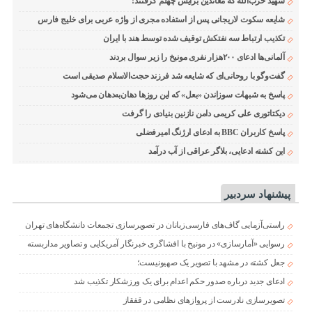
شهید حزب‌الله که معاندین برایش چهلم گرفتند!
شایعه سکوت لاریجانی پس از استفاده مجری از واژه عربی برای خلیج فارس
تکذیب ارتباط سه نفتکش توقیف شده توسط هند با ایران
آلمانی‌ها ادعای ۲۰۰هزار نفری مونیخ را زیر سوال بردند
گفت‌وگو با روحانی‌ای که شایعه شد فرزند حجت‌الاسلام صدیقی است
پاسخ به شبهات سوزاندن «بعل» که این روزها دهان‌به‌دهان می‌شود
دیکتاتوری علی کریمی دامن نازنین بنیادی را گرفت
پاسخ کاربران BBC به ادعای ارژنگ امیرفضلی
این کشته ادعایی، بلاگر عراقی از آب درآمد
پیشنهاد سردبیر
راستی‌آزمایی گاف‌های فارسی‌زبانان در تصویرسازی تجمعات دانشگاه‌های تهران
رسوایی «آمارسازی» در مونیخ با افشاگری خبرنگار آمریکایی و تصاویر مداربسته
جعل کشته در مشهد با تصویر یک صهیونیست؛
ادعای جدید درباره صدور حکم اعدام برای یک ورزشکار تکذیب شد
تصویرسازی نادرست از پروازهای نظامی در قفقاز