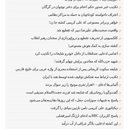
تکذیب خبر صدور حکم اعدام برای دختر نوجوان در گرگان
اعتراف ناخواسته کودتاچیان به حمله به مراکز نظامی
خواهر و برادر مصنوعی که علی کریمی کشته جا زد!
واقعیت صحبت‌های علیرضا دبیر که تقطیع شد
کلکسیونی از تحریف، تقطیع و دروغ‌پردازی از سخنان رهبر انقلاب
کشته سازی به کمک هوش مصنوعی!
اعدامی ادعایی ضدانقلاب از داخل خودرو شایعات را تکذیب کرد
شهید حزب‌الله که معاندین برایش چهلم گرفتند!
شایعه سکوت لاریجانی پس از استفاده مجری از واژه عربی برای خلیج فارس
تکذیب ارتباط سه نفتکش توقیف شده توسط هند با ایران
آلمانی‌ها ادعای ۲۰۰هزار نفری مونیخ را زیر سوال بردند
گفت‌وگو با روحانی‌ای که شایعه شد فرزند حجت‌الاسلام صدیقی است
پاسخ به شبهات سوزاندن «بعل» که این روزها دهان‌به‌دهان می‌شود
دیکتاتوری علی کریمی دامن نازنین بنیادی را گرفت
پاسخ کاربران BBC به ادعای ارژنگ امیرفضلی
این کشته ادعایی، بلاگر عراقی از آب درآمد