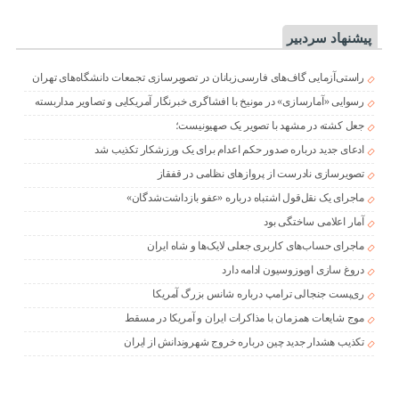
پیشنهاد سردبیر
راستی‌آزمایی گاف‌های فارسی‌زبانان در تصویرسازی تجمعات دانشگاه‌های تهران
رسوایی «آمارسازی» در مونیخ با افشاگری خبرنگار آمریکایی و تصاویر مداربسته
جعل کشته در مشهد با تصویر یک صهیونیست؛
ادعای جدید درباره صدور حکم اعدام برای یک ورزشکار تکذیب شد
تصویرسازی نادرست از پروازهای نظامی در قفقاز
ماجرای یک نقل‌قول اشتباه درباره «عفو بازداشت‌شدگان»
آمار اعلامی ساختگی بود
ماجرای حساب‌های کاربری جعلی لایک‌ها و شاه ایران
دروغ سازی اوپوزوسیون ادامه دارد
ری‌پست جنجالی ترامپ درباره شانس بزرگ آمریکا
موج شایعات همزمان با مذاکرات ایران و آمریکا در مسقط
تکذیب هشدار جدید چین درباره خروج شهروندانش از ایران