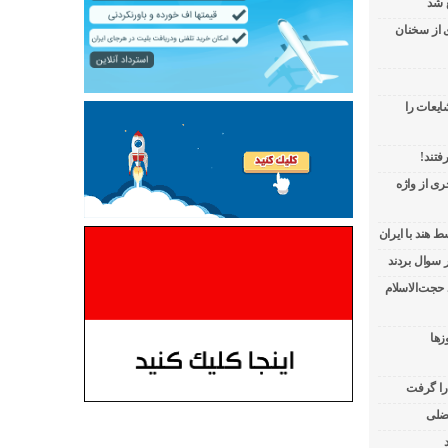
 شد
ی از سخنان
ایعات را
فتند!
ی از واژه
 هند با ایران
 حجت‌الاسلام
زها
 را گرفت