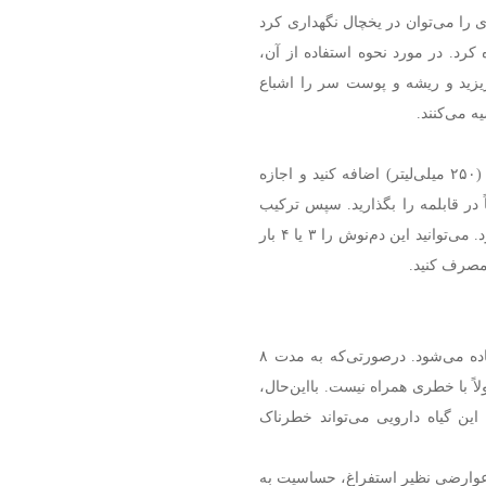
است. محلول رزماری را می‌توان در یخچال نگهداری کرد
رد. در مورد نحوه استفاده از آن،
یزید و ریشه و پوست سر را اشباع
 می‌کنند.
برگ‌های رزماری (۵ گرم برگ تازه) را به یک قابلمه آب داغ (۲۵۰ میلی‌لیتر) اضافه کنید و اجازه
مدت حتماً در قابلمه را بگذارید. سپس ترکیب
حاصل را از یک صافی توری عبور دهید و صبر کنید تا خنک شود. می‌توانید این دم‌نوش را ۳ یا ۴ بار
 مصرف کنید.
این گیاه دارویی معمولاً به‌عنوان چاشنی در انواع غذاها استفاده می‌شود. درصورتی‌که به مدت ۸
اً با خطری همراه نیست. بااین‌حال،
ین گیاه دارویی می‌تواند خطرناک
عوارضی نظیر استفراغ، حساسیت به