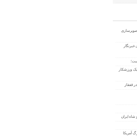
تصویرسازی
 خبرنگار
ست؛
 یک ورزشکار
ر قفقاز
 شاه ایران
گ آمریکا