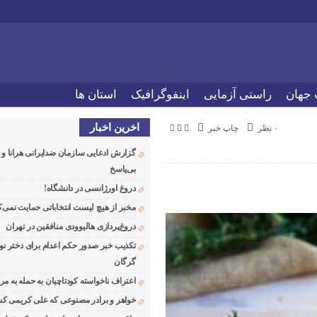
 جهان
راستی آزمایی
اینفوگرافیک
استان ها
اخرین اخبار
۰ نظر
چاپ خبر
گزارش ادعایی سازمان ضدایرانی هرانا 
بی‌پاسخ
دروغ اورژانسی در دانشگاه!
مخبر از هیچ لیست انتخاباتی حمایت نمی‌ک
دروغ‌پردازی هالیوودی منافقین در تهران
تکذیب خبر صدور حکم اعدام برای دختر نو
گرگان
اعتراف ناخواسته کودتاچیان به حمله به م
خواهر و برادر مصنوعی که علی کریمی کشت