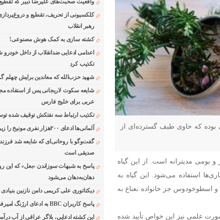
واقعیت صحبت‌های علیرضا دبیر که تقطیع
کلکسیونی از تحریف، تقطیع و دروغ‌پرداز
رهبر انقلاب
کشته سازی به کمک هوش مصنوعی!
اعدامی ادعایی ضدانقلاب از داخل خودرو ش
تکذیب کرد
شهید حزب‌الله که معاندین برایش چهلم گر
شایعه سکوت لاریجانی پس از استفاده مجر
عربی برای خلیج فارس
تکذیب ارتباط سه نفتکش توقیف شده توسط
ی بوده که حاوی طیف گسترده‌ای از
آلمانی‌ها ادعای ۲۰۰هزار نفری مونیخ را زیر سوال بردند
گفت‌وگو با روحانی‌ای که شایعه شد فرزند
صدیقی است
 بومی مدیترانه است. از این گیاه
پاسخ به شبهات سوزاندن «بعل» که این رو
ی‌ها استفاده می‌شود. این گیاه به
دهان‌به‌دهان می‌شود
 و اسطوخودوس جز خانواده نعناع به
دیکتاتوری علی کریمی دامن نازنین بنیادی
پاسخ کاربران BBC به ادعای ارژنگ امیرفضلی
صورت علمی نیز این خواص تأیید شده
این کشته ادعایی، بلاگر عراقی از آب درآمد