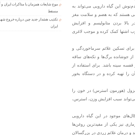
موج شایعات همزمان با مذاکرات ایران و آ
‌نوش این گیاه دارویی می‌تواند به
مسقط
اهی هستند که به هضم و سلامت مغز
تکذیب هشدار جدید چین درباره خروج شهر
الا بردن متابولیسم و افزایش
ایران
کوب اشتها کمک کرده و موجب لاغری
 برای تسکین علائم سرماخوردگی و
ز جوشانده برگ‌ها و تکه‌های ساقه
 قفسه سینه باشد. برای استفاده از
را تهیه کرده و در دستگاه بخور
تیزول (هورمون استرس) در خون را
‌تواند سبب افزایش وزن، استرس،
کال‌های موجود در این گیاه دارویی
اری نیز یکی از مفیدترین روغن‌ها
 و درمان علائم زردی در بزرگسالان