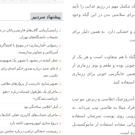
 مکمل مهم در رژیم غذایی را تأیید
رای سلامتی بدن در این گیاه وجود
پیشنهاد سردبیر
راستی‌آزمایی گاف‌های فارسی‌زبانان در 
و خشکی دارد. به همین دلیل برای
تجمعات دانشگاه‌های تهران
ست.
رسوایی «آمارسازی» در مونیخ با افشاگری
آمریکایی و تصاویر مداربسته
گیاه با هم متفاوت است و هر یک از
جعل کشته در مشهد با تصویر یک صهیونی
 چوبی بوده و طعم و بوی رزماری از
ادعای جدید درباره صدور حکم اعدام برای
نین جایگزینی خوبی برای رزماری
تکذیب شد
ستفاده کنید
تصویرسازی نادرست از پروازهای نظامی د
ماجرای یک نقل‌قول اشتباه درباره «عفو
 آندروژنتیک (طاسی و ریزش مو تیپ
بازداشت‌شدگان»
آمار اعلامی ساختگی بود
فراد مبتلا به طاسی تیپ مردانه، به
ماجرای حساب‌های کاربری جعلی لایک‌ها و
ه دارویی روی پوست سرشان استفاده
دروغ سازی اوپوزوسیون ادامه دارد
اتی مشابه استفاده از ماینوکسیدیل
ری‌پست جنجالی ترامپ درباره شانس بزر
رده است.