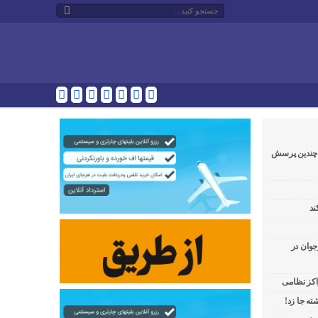
و چندین پرسش
ند
جوان در
راکز نظامی
ه جا زد!