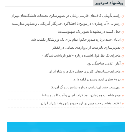
پیشنهاد سردبیر
راستی‌آزمایی گاف‌های فارسی‌زبانان در تصویرسازی تجمعات دانشگاه‌های تهران
رسوایی «آمارسازی» در مونیخ با افشاگری خبرنگار آمریکایی و تصاویر مداربسته
جعل کشته در مشهد با تصویر یک صهیونیست؛
ادعای جدید درباره صدور حکم اعدام برای یک ورزشکار تکذیب شد
تصویرسازی نادرست از پروازهای نظامی در قفقاز
ماجرای یک نقل‌قول اشتباه درباره «عفو بازداشت‌شدگان»
آمار اعلامی ساختگی بود
ماجرای حساب‌های کاربری جعلی لایک‌ها و شاه ایران
دروغ سازی اوپوزوسیون ادامه دارد
ری‌پست جنجالی ترامپ درباره شانس بزرگ آمریکا
موج شایعات همزمان با مذاکرات ایران و آمریکا در مسقط
تکذیب هشدار جدید چین درباره خروج شهروندانش از ایران