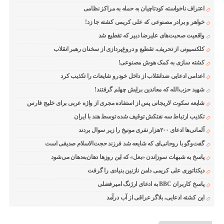
اعتراف ناخواسته کودتاچیان به حمله به مراکز نظامی
خواهر و برادر مصنوعی که علی کریمی کشته جا زد!
واقعیت صحبت‌های علیرضا دبیر که تقطیع شد
کلکسیونی از تحریف، تقطیع و دروغ‌پردازی از سخنان رهبر انقلاب
کشته سازی به کمک هوش مصنوعی!
اعدامی ادعایی ضدانقلاب از داخل خودرو شایعات را تکذیب کرد
شهید حزب‌الله که معاندین برایش چهلم گرفتند!
شایعه سکوت لاریجانی پس از استفاده مجری از واژه عربی برای خلیج فارس
تکذیب ارتباط سه نفتکش توقیف شده توسط هند با ایران
آلمانی‌ها ادعای ۲۰۰هزار نفری مونیخ را زیر سوال بردند
گفت‌وگو با روحانی‌ای که شایعه شد فرزند حجت‌الاسلام صدیقی است
پاسخ به شبهات سوزاندن «بعل» که این روزها دهان‌به‌دهان می‌شود
دیکتاتوری علی کریمی دامن نازنین بنیادی را گرفت
پاسخ کاربران BBC به ادعای ارژنگ امیرفضلی
این کشته ادعایی، بلاگر عراقی از آب درآمد