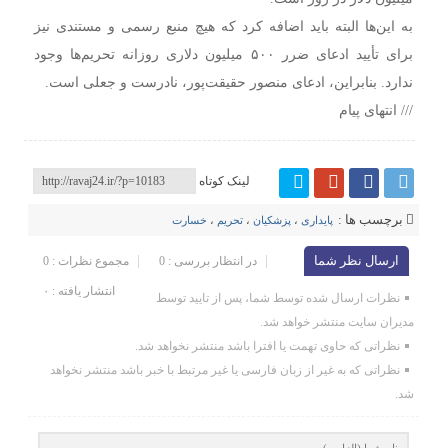
به این‌ها البته باید اضافه کرد که هیچ منبع رسمی و مستندی نیز
برای تأیید ادعای ضرر ۵۰۰ میلیون دلاری روزانه تحریم‌ها وجود
ندارد. بنابراین، ادعای منصور حقیقت‌پور، نادرست و جعلی است.
/// انتهای پیام
لینک کوتاه
برچسب ها :
پایداری
،
پزشکیان
،
تحریم
،
خسارت
ارسال نظر شما
در انتظار بررسی : 0
مجموع نظرات : 0
انتشار یافته : ۰
نظرات ارسال شده توسط شما، پس از تایید توسط
مدیران سایت منتشر خواهد شد.
نظراتی که حاوی تهمت یا افترا باشد منتشر نخواهد شد.
نظراتی که به غیر از زبان فارسی یا غیر مرتبط با خبر باشد منتشر نخواهد
شد.