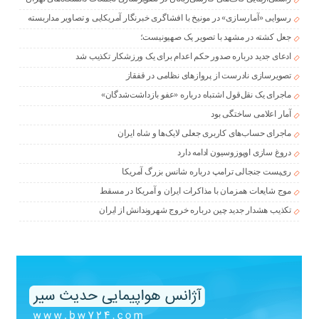
رسوایی «آمارسازی» در مونیخ با افشاگری خبرنگار آمریکایی و تصاویر مداربسته
جعل کشته در مشهد با تصویر یک صهیونیست؛
ادعای جدید درباره صدور حکم اعدام برای یک ورزشکار تکذیب شد
تصویرسازی نادرست از پروازهای نظامی در قفقاز
ماجرای یک نقل‌قول اشتباه درباره «عفو بازداشت‌شدگان»
آمار اعلامی ساختگی بود
ماجرای حساب‌های کاربری جعلی لایک‌ها و شاه ایران
دروغ سازی اوپوزوسیون ادامه دارد
ری‌پست جنجالی ترامپ درباره شانس بزرگ آمریکا
موج شایعات همزمان با مذاکرات ایران و آمریکا در مسقط
تکذیب هشدار جدید چین درباره خروج شهروندانش از ایران