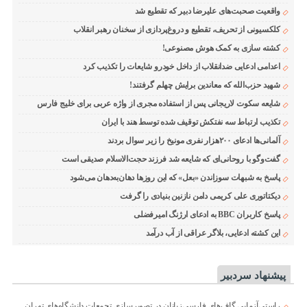
واقعیت صحبت‌های علیرضا دبیر که تقطیع شد
کلکسیونی از تحریف، تقطیع و دروغ‌پردازی از سخنان رهبر انقلاب
کشته سازی به کمک هوش مصنوعی!
اعدامی ادعایی ضدانقلاب از داخل خودرو شایعات را تکذیب کرد
شهید حزب‌الله که معاندین برایش چهلم گرفتند!
شایعه سکوت لاریجانی پس از استفاده مجری از واژه عربی برای خلیج فارس
تکذیب ارتباط سه نفتکش توقیف شده توسط هند با ایران
آلمانی‌ها ادعای ۲۰۰هزار نفری مونیخ را زیر سوال بردند
گفت‌وگو با روحانی‌ای که شایعه شد فرزند حجت‌الاسلام صدیقی است
پاسخ به شبهات سوزاندن «بعل» که این روزها دهان‌به‌دهان می‌شود
دیکتاتوری علی کریمی دامن نازنین بنیادی را گرفت
پاسخ کاربران BBC به ادعای ارژنگ امیرفضلی
این کشته ادعایی، بلاگر عراقی از آب درآمد
پیشنهاد سردبیر
راستی‌آزمایی گاف‌های فارسی‌زبانان در تصویرسازی تجمعات دانشگاه‌های تهران