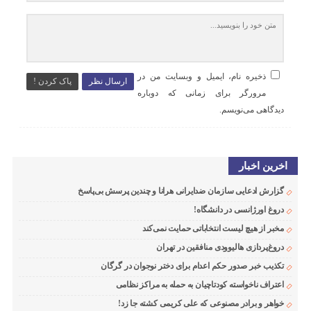
ذخیره نام، ایمیل و وبسایت من در
ارسال نظر
پاک کردن !
مرورگر برای زمانی که دوباره
دیدگاهی می‌نویسم.
اخرین اخبار
گزارش ادعایی سازمان ضدایرانی هرانا و چندین پرسش بی‌پاسخ
دروغ اورژانسی در دانشگاه!
مخبر از هیچ لیست انتخاباتی حمایت نمی‌کند
دروغ‌پردازی هالیوودی منافقین در تهران
تکذیب خبر صدور حکم اعدام برای دختر نوجوان در گرگان
اعتراف ناخواسته کودتاچیان به حمله به مراکز نظامی
خواهر و برادر مصنوعی که علی کریمی کشته جا زد!