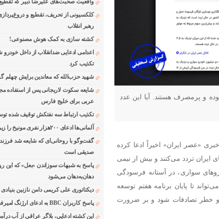
واقعیت صحبت‌های علیرضا دبیر که تقطیع
کلکسیونی از تحریف، تقطیع و دروغ‌پرداز
رهبر انقلاب
کشته سازی به کمک هوش مصنوعی!
اعدامی ادعایی ضدانقلاب از داخل خودرو ش
تکذیب کرد
شهید حزب‌الله که معاندین برایش چهلم گر
شایعه سکوت لاریجانی پس از استفاده مجر
رو در ایران فرسوده و پرمصرف هستند. آیا این عدد
عربی برای خلیج فارس
تکذیب ارتباط سه نفتکش توقیف شده توسط
آلمانی‌ها ادعای ۲۰۰هزار نفری مونیخ را زیر سوال بردند
گفت‌وگو با روحانی‌ای که شایعه شد فرزند
ری «عصر ایران» اخیراً ادعا کرده
صدیقی است
ه‌های ایران تردد می‌کنند و بیش از نیمی
پاسخ به شبهات سوزاندن «بعل» که این رو
دروهای سواری، در آستانه فرسودگی
دهان‌به‌دهان می‌شود
‌تواند تا پایان برنامه هفتم توسعه
دیکتاتوری علی کریمی دامن نازنین بنیادی
ت و خطر تصادفات شود و بر ضرورت
پاسخ کاربران BBC به ادعای ارژنگ امیرفضلی
این کشته ادعایی، بلاگر عراقی از آب درآمد