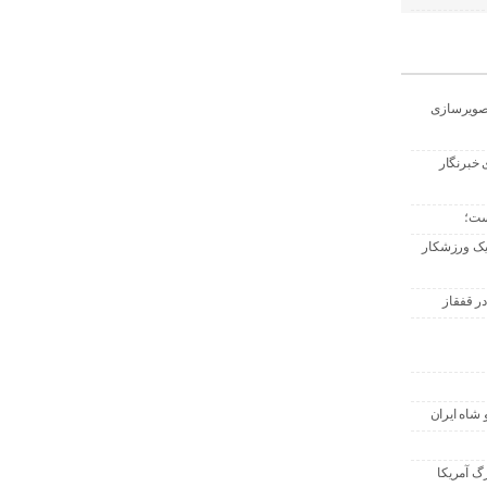
تصویرسازی
 خبرنگار
ست؛
 یک ورزشکار
ر قفقاز
 شاه ایران
گ آمریکا