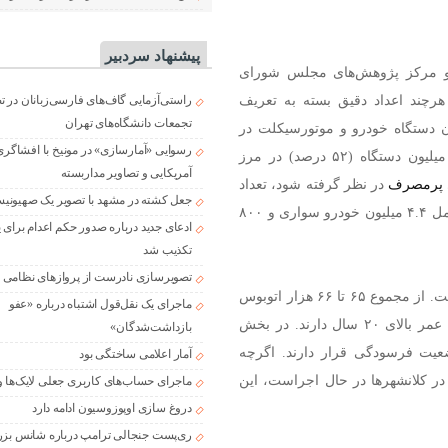
پیشنهاد سردبیر
 و مرکز پژوهش‌های مجلس شورای
هرچند اعداد دقیق بسته به تعریف
راستی‌آزمایی گاف‌های فارسی‌زبانان در 
تجمعات دانشگاه‌های تهران
فاوت است. از مجموع حدود ۳۵ تا ۴۲ میلیون دستگاه خودرو و موتورسیکلت در
رسوایی «آمارسازی» در مونیخ با افشاگری
ایران، حدود ۱۳ میلیون دستگاه (۳۷ درصد) فرسوده و ۲۲ میلیون دستگاه (۵۲ درصد) در مرز
آمریکایی و تصاویر مداربسته
پرمصرف
در نظر گرفته شود، تعداد
جعل کشته در مشهد با تصویر یک صهیونی
خودروهای فرسوده به حدود ۸ میلیون دستگاه می‌رسد که شامل ۴.۴ میلیون خودرو سواری و ۸۰۰
ادعای جدید درباره صدور حکم اعدام برای
تکذیب شد
تصویرسازی نادرست از پروازهای نظامی د
وضعیت در بخش ناوگان حمل‌ونقل عمومی حتی بحرانی‌تر است. از مجموع ۶۵ تا ۶۶ هزار اتوبوس
ماجرای یک نقل‌قول اشتباه درباره «عفو
فعال در کشور، حدود ۹۱ درصد فرسوده‌اند و بسیاری از آنها عمر بالای ۲۰ سال دارند. در بخش
بازداشت‌شدگان»
اری عمومی نیز ۳۷ درصد در وضعیت فرسودگی قرار دارند. اگرچه
آمار اعلامی ساختگی بود
 ۹۶ هزار دستگاه خودرو در کلانشهرها در حال اجراست، این
ماجرای حساب‌های کاربری جعلی لایک‌ها و
دروغ سازی اوپوزوسیون ادامه دارد
ری‌پست جنجالی ترامپ درباره شانس بزر