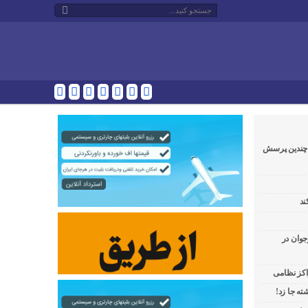
و چندین پرسش
ند
جوان در
راکز نظامی
ه جا زد!