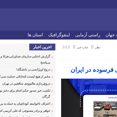
 جهان
راستی آزمایی
اینفوگرافیک
استان ها
اخرین اخبار
۰ نظر
چاپ خبر
گزارش ادعایی سازمان ضدایرانی هرانا 
بی‌پاسخ
دروغ اورژانسی در دانشگاه!
مخبر از هیچ لیست انتخاباتی حمایت نمی‌ک
دروغ‌پردازی هالیوودی منافقین در تهران
تکذیب خبر صدور حکم اعدام برای دختر نو
گرگان
اعتراف ناخواسته کودتاچیان به حمله به م
خواهر و برادر مصنوعی که علی کریمی کشت