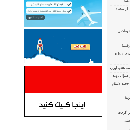
 شد
ی از سخنان
ایعات را
فتند!
ی از واژه
 هند با ایران
 حجت‌الاسلام
زها
 را گرفت