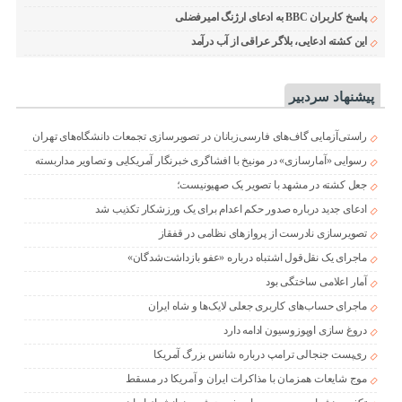
پاسخ کاربران BBC به ادعای ارژنگ امیرفضلی
این کشته ادعایی، بلاگر عراقی از آب درآمد
پیشنهاد سردبیر
راستی‌آزمایی گاف‌های فارسی‌زبانان در تصویرسازی تجمعات دانشگاه‌های تهران
رسوایی «آمارسازی» در مونیخ با افشاگری خبرنگار آمریکایی و تصاویر مداربسته
جعل کشته در مشهد با تصویر یک صهیونیست؛
ادعای جدید درباره صدور حکم اعدام برای یک ورزشکار تکذیب شد
تصویرسازی نادرست از پروازهای نظامی در قفقاز
ماجرای یک نقل‌قول اشتباه درباره «عفو بازداشت‌شدگان»
آمار اعلامی ساختگی بود
ماجرای حساب‌های کاربری جعلی لایک‌ها و شاه ایران
دروغ سازی اوپوزوسیون ادامه دارد
ری‌پست جنجالی ترامپ درباره شانس بزرگ آمریکا
موج شایعات همزمان با مذاکرات ایران و آمریکا در مسقط