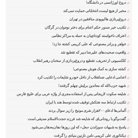
دروغ اورژانسی در دانشگاه!
مخبر از هیچ لیست انتخاباتی حمایت نمی‌کند
دروغ‌پردازی هالیوودی منافقین در تهران
تکذیب خبر صدور حکم اعدام برای دختر نوجوان در گرگان
اعتراف ناخواسته کودتاچیان به حمله به مراکز نظامی
خواهر و برادر مصنوعی که علی کریمی کشته جا زد!
واقعیت صحبت‌های علیرضا دبیر که تقطیع شد
کلکسیونی از تحریف، تقطیع و دروغ‌پردازی از سخنان رهبر انقلاب
کشته سازی به کمک هوش مصنوعی!
اعدامی ادعایی ضدانقلاب از داخل خودرو شایعات را تکذیب کرد
شهید حزب‌الله که معاندین برایش چهلم گرفتند!
شایعه سکوت لاریجانی پس از استفاده مجری از واژه عربی برای خلیج فارس
تکذیب ارتباط سه نفتکش توقیف شده توسط هند با ایران
آلمانی‌ها ادعای ۲۰۰هزار نفری مونیخ را زیر سوال بردند
گفت‌وگو با روحانی‌ای که شایعه شد فرزند حجت‌الاسلام صدیقی است
پاسخ به شبهات سوزاندن «بعل» که این روزها دهان‌به‌دهان می‌شود
دیکتاتوری علی کریمی دامن نازنین بنیادی را گرفت