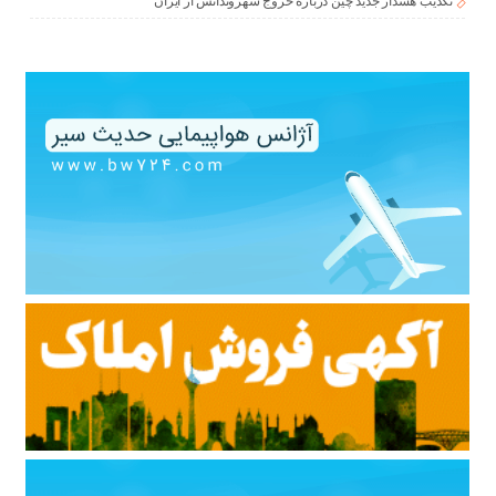
تکذیب هشدار جدید چین درباره خروج شهروندانش از ایران