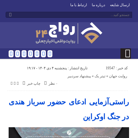
ارسال شایعه
درباره ما
ارتباط با ما
کد خبر : 19547
تاریخ انتشار : پنجشنبه ۴ دی ۱۴۰۴ - ۱۹:۱۷
روایت جهان
«
تیتر یک
«
پیشنهاد سردبیر
۰ نظر
چاپ خبر
راستی‌آزمایی ادعای حضور سرباز هندی
در جنگ اوکراین