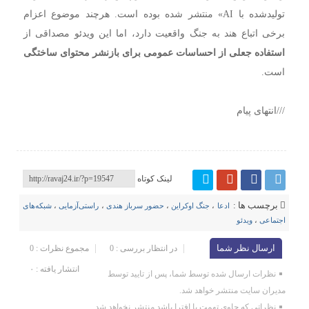
تولیدشده با AI» منتشر شده بوده است. هرچند موضوع اعزام
برخی اتباع هند به جنگ واقعیت دارد، اما این ویدئو مصداقی از
استفاده جعلی از احساسات عمومی برای بازنشر محتوای ساختگی
است.
///انتهای پیام
لینک کوتاه
برچسب ها :
ادعا
،
جنگ اوکراین
،
حضور سرباز هندی
،
راستی‌آزمایی
،
شبکه‌های
اجتماعی
،
ویدئو
ارسال نظر شما
در انتظار بررسی : 0
مجموع نظرات : 0
انتشار یافته : ۰
نظرات ارسال شده توسط شما، پس از تایید توسط
مدیران سایت منتشر خواهد شد.
نظراتی که حاوی تهمت یا افترا باشد منتشر نخواهد شد.