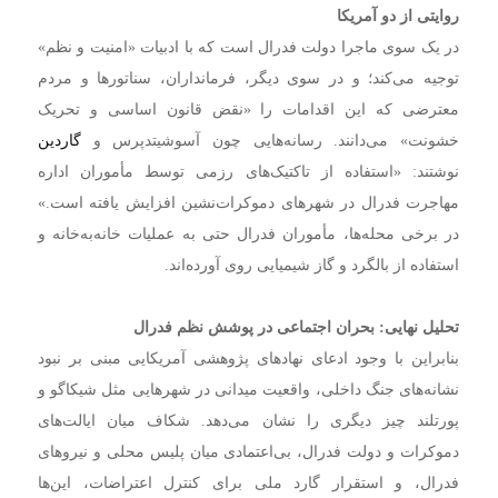
روایتی از دو آمریکا
در یک سوی ماجرا دولت فدرال است که با ادبیات «امنیت و نظم»
توجیه می‌کند؛ و در سوی دیگر، فرمانداران، سناتورها و مردم
معترضی که این اقدامات را «نقض قانون اساسی و تحریک
خشونت» می‌دانند. رسانه‌هایی چون آسوشیتدپرس و
گاردین
نوشتند: «استفاده از تاکتیک‌های رزمی توسط مأموران اداره
مهاجرت فدرال در شهرهای دموکرات‌نشین افزایش یافته است.»
در برخی محله‌ها، مأموران فدرال حتی به عملیات خانه‌به‌خانه و
استفاده از بالگرد و گاز شیمیایی روی آورده‌اند.
تحلیل نهایی: بحران اجتماعی در پوشش نظم فدرال
بنابراین با وجود ادعای نهادهای پژوهشی آمریکایی مبنی بر نبود
نشانه‌های جنگ داخلی، واقعیت میدانی در شهرهایی مثل شیکاگو و
پورتلند چیز دیگری را نشان می‌دهد. شکاف میان ایالت‌های
دموکرات و دولت فدرال، بی‌اعتمادی میان پلیس محلی و نیروهای
فدرال، و استقرار گارد ملی برای کنترل اعتراضات، این‌ها