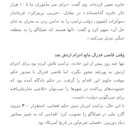
جایزه تعیین کرده‌اند. وی گفت: «برای سر مأموران ما تا ۱۰ هزار
دلار جایزه گذاشته‌اند.» در مقابل، «جی‌بی پریتزکر»، فرماندار
دموکرات ایلینوی، دولت ترامپ را به «دامن زدن به بحران به جای
حل آن» متهم کرد و گفت: «آنها هستند که شیکاگو را به منطقه
جنگی تبدیل می‌کنند.»
وقتی قاضی فدرال مانع اعزام ارتش شد
تنها چند روز پیش از این حادثه، ترامپ تلاش کرده بود برای اعزام
ارتش به پورتلند مجوز بگیرد، اما قاضی فدرال با صدور حکم
موقت جلوی این اقدام را گرفت. در حکم دادگاه آمده بود که
خشونت‌های پراکنده در شهرها را نمی‌توان «تلاشی سازمان‌یافته
برای سرنگونی دولت» دانست.
با این حال، ترامپ این‌بار بدون حکم قضایی، استقرار
۳۰۰
نیروی
گارد ملی در شیکاگو را تصویب کرد؛ اقدامی که به تعبیر سناتور
دیک دوربین، «فصلی شرم‌آور در تاریخ آمریکا» بود.