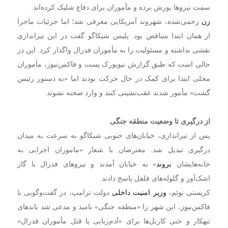
سمت نیروها یورش برده و مأموران برای دفاع شلیک کرده‌اند.
زن
زخمی‌شده، شهروند آمریکایی معرفی شد؛ اما جزئیات ماجرا
از همان ابتدا متناقض بود. پلیس شیکاگو گفت در این تیراندازی
نقشی نداشته و مسئولیت را به مأموران فدرال واگذار کرد. این در
حالی است که طبق گزارش نیویورک پست و فاکس‌نیوز، مأموران
محلی ابتدا برای کمک در حال حرکت بودند اما «به دستور رئیس
گشت» مأمور شدند عقب‌نشینی کنند و وارد صحنه نشوند.
از درگیری تا وضعیت منطقه جنگی
پس از تیراندازی، خیابان‌های جنوبی شیکاگو به سرعت به میدان
درگیری تبدیل شد. معترضان با شعار «ماموران اجرایی به
خانه‌هایشان
بروند
» به خیابان آمدند و نیروهای فدرال با گاز
اشک‌آور و گلوله‌های فلفل پاسخ دادند.
کریستی نوئم،
وزیر امنیت داخلی
دولت ترامپ، در گفت‌وگویی با
فاکس‌نیوز، این شهر را «منطقه جنگی» نامید و مدعی شد باندهای
تبهکار و حتی کارتل‌ها برای «آدم‌ربایی یا قتل مأموران فدرال»