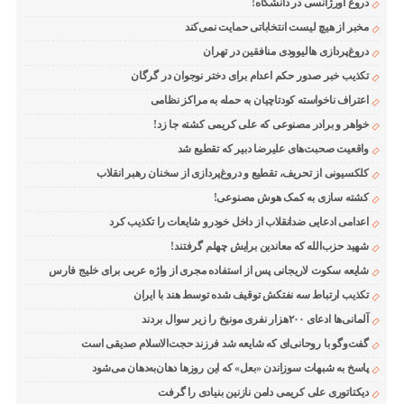
دروغ اورژانسی در دانشگاه!
مخبر از هیچ لیست انتخاباتی حمایت نمی‌کند
دروغ‌پردازی هالیوودی منافقین در تهران
تکذیب خبر صدور حکم اعدام برای دختر نوجوان در گرگان
اعتراف ناخواسته کودتاچیان به حمله به مراکز نظامی
خواهر و برادر مصنوعی که علی کریمی کشته جا زد!
واقعیت صحبت‌های علیرضا دبیر که تقطیع شد
کلکسیونی از تحریف، تقطیع و دروغ‌پردازی از سخنان رهبر انقلاب
کشته سازی به کمک هوش مصنوعی!
اعدامی ادعایی ضدانقلاب از داخل خودرو شایعات را تکذیب کرد
شهید حزب‌الله که معاندین برایش چهلم گرفتند!
شایعه سکوت لاریجانی پس از استفاده مجری از واژه عربی برای خلیج فارس
تکذیب ارتباط سه نفتکش توقیف شده توسط هند با ایران
آلمانی‌ها ادعای ۲۰۰هزار نفری مونیخ را زیر سوال بردند
گفت‌وگو با روحانی‌ای که شایعه شد فرزند حجت‌الاسلام صدیقی است
پاسخ به شبهات سوزاندن «بعل» که این روزها دهان‌به‌دهان می‌شود
دیکتاتوری علی کریمی دامن نازنین بنیادی را گرفت