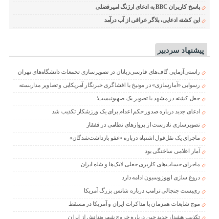
پاسخ کاربران BBC به ادعای ارژنگ امیرفضلی
این کشته ادعایی، بلاگر عراقی از آب درآمد
پیشنهاد سردبیر
راستی‌آزمایی گاف‌های فارسی‌زبانان در تصویرسازی تجمعات دانشگاه‌های تهران
رسوایی «آمارسازی» در مونیخ با افشاگری خبرنگار آمریکایی و تصاویر مداربسته
جعل کشته در مشهد با تصویر یک صهیونیست؛
ادعای جدید درباره صدور حکم اعدام برای یک ورزشکار تکذیب شد
تصویرسازی نادرست از پروازهای نظامی در قفقاز
ماجرای یک نقل‌قول اشتباه درباره «عفو بازداشت‌شدگان»
آمار اعلامی ساختگی بود
ماجرای حساب‌های کاربری جعلی لایک‌ها و شاه ایران
دروغ سازی اوپوزوسیون ادامه دارد
ری‌پست جنجالی ترامپ درباره شانس بزرگ آمریکا
موج شایعات همزمان با مذاکرات ایران و آمریکا در مسقط
تکذیب هشدار جدید چین درباره خروج شهروندانش از ایران