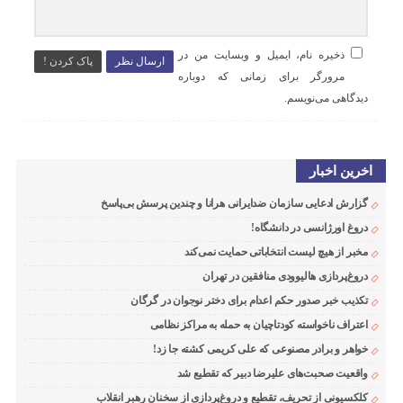
ذخیره نام، ایمیل و وبسایت من در
ارسال نظر
پاک کردن !
مرورگر برای زمانی که دوباره
دیدگاهی می‌نویسم.
اخرین اخبار
گزارش ادعایی سازمان ضدایرانی هرانا و چندین پرسش بی‌پاسخ
دروغ اورژانسی در دانشگاه!
مخبر از هیچ لیست انتخاباتی حمایت نمی‌کند
دروغ‌پردازی هالیوودی منافقین در تهران
تکذیب خبر صدور حکم اعدام برای دختر نوجوان در گرگان
اعتراف ناخواسته کودتاچیان به حمله به مراکز نظامی
خواهر و برادر مصنوعی که علی کریمی کشته جا زد!
واقعیت صحبت‌های علیرضا دبیر که تقطیع شد
کلکسیونی از تحریف، تقطیع و دروغ‌پردازی از سخنان رهبر انقلاب