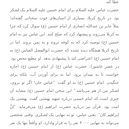
عطا کند.
حضرت عباس علیه السلام برای امام حسین علیه السلام یک لشکر
بود. در تاریخ کربلا، بسیاری از انسان‌های خوب سخنانی گفته‌اند؛
مثلاً جابر بن عبدالله انصاری از امام حسین (ع) سوال کرد که چرا
به کربلا می‌روند و پیشنهاد کرد که صلح کنند. ابن عباس نیز به امام
حسین (ع) توصیه کرد که به کوفه نروند و به یمن بروند. اما در
تاریخ کربلا هیچگاه دیده نشده که حضرت ابوالفضل العباس (ع) به
امام حسین (ع) اعتراضی کند یا پیشنهادی بدهد. او مطیع محض بود.
در عصر عاشورا، حضرت عباس (ع) از امام حسین (ع) اجازه
خواست تا به میدان برود. اما نه برای آوردن آب، بلکه برای
جنگیدن. امام حسین (ع) به او گفت: “عباس جان! اگر تو بروی،
لشکر من از هم می‌پاشد.” این سخن امام حسین (ع) مشابه آن
چیزی است که امام خمینی درباره شهید بهشتی گفت: بهشتی یک
امت بود. قرآن نیز درباره حضرت ابراهیم (ع) می‌فرماید: “اِنَّ
اِبراهیم کانَ”. یعنی عباس، تو به تنهایی یک لشکری. وقتی شخصی
می‌تواند به تنهایی
۴۰۰۰
نفر را به فرار وادارد، او واقعاً تنها یک نفر