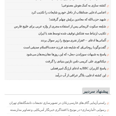
کشته سازی به کمک هوش مصنوعی!
اعدامی ادعایی ضدانقلاب از داخل خودرو شایعات را تکذیب کرد
شهید حزب‌الله که معاندین برایش چهلم گرفتند!
شایعه سکوت لاریجانی پس از استفاده مجری از واژه عربی برای خلیج فارس
تکذیب ارتباط سه نفتکش توقیف شده توسط هند با ایران
آلمانی‌ها ادعای ۲۰۰هزار نفری مونیخ را زیر سوال بردند
گفت‌وگو با روحانی‌ای که شایعه شد فرزند حجت‌الاسلام صدیقی است
پاسخ به شبهات سوزاندن «بعل» که این روزها دهان‌به‌دهان می‌شود
دیکتاتوری علی کریمی دامن نازنین بنیادی را گرفت
پاسخ کاربران BBC به ادعای ارژنگ امیرفضلی
این کشته ادعایی، بلاگر عراقی از آب درآمد
پیشنهاد سردبیر
راستی‌آزمایی گاف‌های فارسی‌زبانان در تصویرسازی تجمعات دانشگاه‌های تهران
رسوایی «آمارسازی» در مونیخ با افشاگری خبرنگار آمریکایی و تصاویر مداربسته