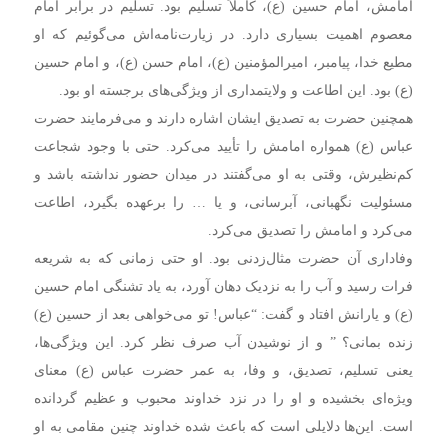
امامش، امام حسین (ع)، کاملاً تسلیم بود. تسلیم در برابر امام
معصوم اهمیت بسیاری دارد. در زیارت‌نامه‌اش می‌گوئیم که او
مطیع خدا، پیامبر، امیرالمؤمنین (ع)، امام حسن (ع)، و امام حسین
(ع) بود. این اطاعت و ولایتمداری از ویژگی‌های برجسته او بود.
همچنین حضرت به تصدیق ایشان اشاره دارند و می‌فرمایند حضرت
عباس (ع) همواره امامش را تأیید می‌کرد. حتی با وجود شجاعت
کم‌نظیرش، وقتی به او می‌گفتند در میدان حضور نداشته باشد و
مسئولیت نگهبانی، آبرسانی، و یا … را برعهده بگیرد، اطاعت
می‌کرد و امامش را تصدیق می‌کرد.
وفاداری آن حضرت مثال‌زدنی بود. او حتی زمانی که به شریعه
فرات رسید و آب را به نزدیک دهان آورد، به یاد تشنگی امام حسین
(ع) و یارانش افتاد و گفت: “عباس! تو می‌خواهی بعد از حسین (ع)
زنده بمانی؟ ” و از نوشیدن آب صرف نظر کرد. این ویژگی‌ها،
یعنی تسلیم، تصدیق، و وفا، به عمر حضرت عباس (ع) معنای
ویژه‌ای بخشیده و او را در نزد خداوند محبوب و عظیم گردانده
است. این‌ها دلایلی است که باعث شده خداوند چنین مقامی به او