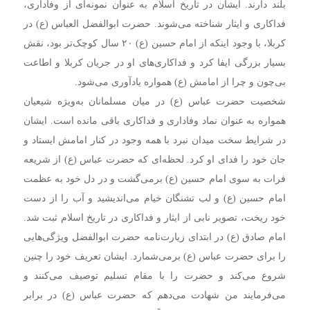
بلند دارند. ایشان در تاریخ اسلام به عنوان نمونه‌ای از وفاداری،
فداکاری و ایثار شناخته می‌شوند. حضرت ابوالفضل العباس (ع) در
کربلا، با وجود اینکه از امام حسین (ع) ۲۰ سال کوچک‌تر بود، نقش
بسیار بزرگی ایفا کرد و فداکاری‌های او در جریان کربلا و اطاعت
بی‌چون و چرا از امامش (ع) همواره یادآوری می‌شود.
شخصیت حضرت عباس (ع) در میان مسلمانان به‌ویژه شیعیان
همواره به عنوان نماد وفاداری و فداکاری باقی مانده است. ایشان
در شرایط سخت میدان نبرد با همه وجود در کنار امامش ایستاد و
جان خود را فدای او کرد. لحظه‌ای که حضرت عباس (ع) از شریعه
فرات به سوی امام حسین (ع) برمی‌گشت و در دل خود به عظمت
امام حسین (ع) و لب تشنگان خیام می‌اندیشید و آب را از دست
خود ریخت، تصویر نابی از ایثار و فداکاری در تاریخ اسلام ثبت شد.
امام صادق (ع) در ابتدای زیارت‌نامه حضرت ابوالفضل ویژگی‌هایی
را برای حضرت عباس (ع) برمی‌شمارد. ایشان تعریف خود را چنین
شروع می‌کند و حضرت را با مقام تسلیم توصیف می‌کنند و
می‌فرمایند من شهادت می‌دهم که حضرت عباس (ع) در برابر