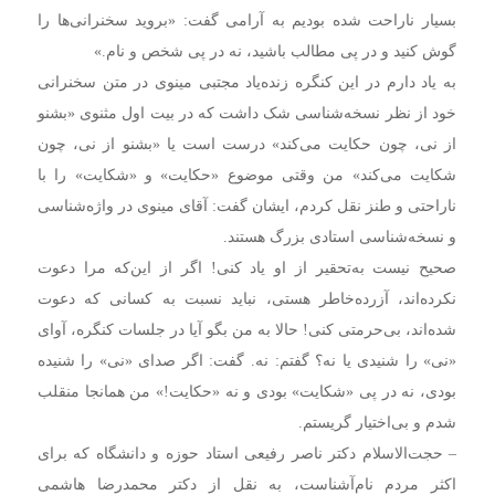
بسیار ناراحت شده بودیم به آرامی گفت: «بروید سخنرانی‌ها را
گوش کنید و در پی مطالب باشید، نه در پی شخص و نام.»
به یاد دارم در این کنگره زنده‌یاد مجتبی مینوی در متن سخنرانی
خود از نظر نسخه‌شناسی شک داشت که در بیت اول مثنوی «بشنو
از نی، چون حکایت می‌کند» درست است یا «بشنو از نی، چون
شکایت می‌کند» من وقتی موضوع «حکایت» و «شکایت» را با
ناراحتی و طنز نقل کردم، ایشان گفت: آقای مینوی در واژه‌شناسی
و نسخه‌شناسی استادی بزرگ هستند.
صحیح نیست به‌تحقیر از او یاد کنی! اگر از این‌که مرا دعوت
نکرده‌اند، آزرده‌خاطر هستی، نباید نسبت به کسانی که دعوت
شده‌اند، بی‌حرمتی کنی! حالا به من بگو آیا در جلسات کنگره، آوای
«نی» را شنیدی یا نه؟ گفتم: نه. گفت: اگر صدای «نی» را شنیده
بودی، نه در پی «شکایت» بودی و نه «حکایت!» من همانجا منقلب
شدم و بی‌اختیار گریستم.
– حجت‌الاسلام دکتر ناصر رفیعی استاد حوزه و دانشگاه که برای
اکثر مردم نام‌آشناست، به نقل از دکتر محمدرضا هاشمی