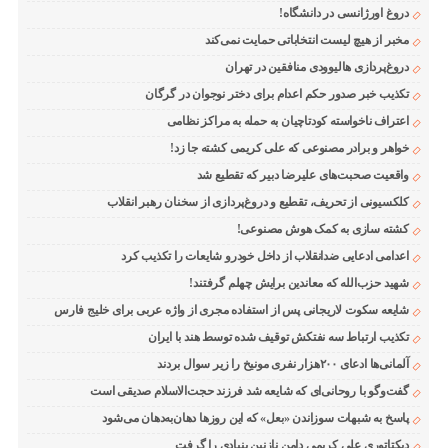
دروغ اورژانسی در دانشگاه!
مخبر از هیچ لیست انتخاباتی حمایت نمی‌کند
دروغ‌پردازی هالیوودی منافقین در تهران
تکذیب خبر صدور حکم اعدام برای دختر نوجوان در گرگان
اعتراف ناخواسته کودتاچیان به حمله به مراکز نظامی
خواهر و برادر مصنوعی که علی کریمی کشته جا زد!
واقعیت صحبت‌های علیرضا دبیر که تقطیع شد
کلکسیونی از تحریف، تقطیع و دروغ‌پردازی از سخنان رهبر انقلاب
کشته سازی به کمک هوش مصنوعی!
اعدامی ادعایی ضدانقلاب از داخل خودرو شایعات را تکذیب کرد
شهید حزب‌الله که معاندین برایش چهلم گرفتند!
شایعه سکوت لاریجانی پس از استفاده مجری از واژه عربی برای خلیج فارس
تکذیب ارتباط سه نفتکش توقیف شده توسط هند با ایران
آلمانی‌ها ادعای ۲۰۰هزار نفری مونیخ را زیر سوال بردند
گفت‌وگو با روحانی‌ای که شایعه شد فرزند حجت‌الاسلام صدیقی است
پاسخ به شبهات سوزاندن «بعل» که این روزها دهان‌به‌دهان می‌شود
دیکتاتوری علی کریمی دامن نازنین بنیادی را گرفت