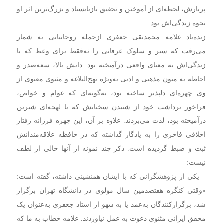
پربارش، لحظه‌ای از آموختن و تحقیق بازنایستاد و بزرگ‌ترین اثر او
نحوه زندگی‌اش بود.
زنده‌یاد علامه محمدتقی جعفری ازجمله روحانیانی به شمار
می‌رفت که سیر و سلوک عرفانی را نه‌فقط برای وعظ که با
زندگی‌اش به معنای واقعی درآمیخته بود. دانش بالا، سعه‌صدر و
احاطه به متون مذهبی و ادبی به‌ویژه نهج‌البلاغه و مثنوی معنوی از
وی چهره‌ای دلپذیر ساخته بود، به‌گونه‌ای که عوام و خواص،
فراخور برداشت خود از شنیدن سخنانش که با لهجه‌ای شیرین
درآمیخته بود، لذت می‌بردند. علاوه بر آن، این چهره فرزانه رفتار
اخلاقی فاخری را به یادگار گذاشته که در حافظه علاقه‌مندانش
ثبت و ضبط گردیده است. ذکر چند نمونه از آنها خالی از لطف
نیست:
– یکی از پژوهشگرانی که با ایشان همنشینی داشته، گفته است:
«وقتی کنگره هفتصدمین سال مولوی در دانشگاه تهران برگزار
شد، برگزارکنندگان به‌عمد یا به سهو از استاد جعفری به‌عنوان یک
محقق ایرانی مثنوی دعوت به عمل نیاوردند. علامه خطاب به ما که