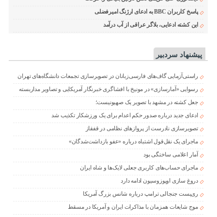
پاسخ کاربران BBC به ادعای ارژنگ امیرفضلی
این کشته ادعایی، بلاگر عراقی از آب درآمد
پیشنهاد سردبیر
راستی‌آزمایی گاف‌های فارسی‌زبانان در تصویرسازی تجمعات دانشگاه‌های تهران
رسوایی «آمارسازی» در مونیخ با افشاگری خبرنگار آمریکایی و تصاویر مداربسته
جعل کشته در مشهد با تصویر یک صهیونیست؛
ادعای جدید درباره صدور حکم اعدام برای یک ورزشکار تکذیب شد
تصویرسازی نادرست از پروازهای نظامی در قفقاز
ماجرای یک نقل‌قول اشتباه درباره «عفو بازداشت‌شدگان»
آمار اعلامی ساختگی بود
ماجرای حساب‌های کاربری جعلی لایک‌ها و شاه ایران
دروغ سازی اوپوزوسیون ادامه دارد
ری‌پست جنجالی ترامپ درباره شانس بزرگ آمریکا
موج شایعات همزمان با مذاکرات ایران و آمریکا در مسقط