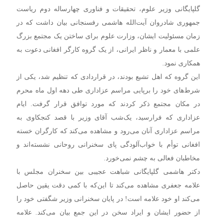
گلپایگانی وزیر علوم، تحقیقات و فناوری چهارساله دوم ریاست
جمهوری شادروان آیت‌الله هاشمی رفسنجانی بیان داشت که در
زمان مسئولیت ایشان، وزارت علوم برای ساختن یک مجتمع بزرگ
علمی با معمار و ناظر ایرانی، از یک گروه کارگر افغانی دعوت به
همکاری نمود.
این گروه که اهل تشیع بودند، در قراردادی که تنظیم شد، یکی از
شرط‌های خود را برپایی مراسم عزاداری طی دهه اول ماه محرم
در مکان مجتمع ذکر کردند که مورد توافق قرار گرفت. ایام
عزاداری که فرارسید، یک‌شب آقای وزیر با قصد کنجکاوی به
مراسم عزاداری آنان می‌رود و مشاهده می‌کند که کارگران خسته
افغانی توأم با خواب‌آلودگی پای سخنرانی روحانی نشسته‌اند و
مخاطبان فعالی به چشم نمی‌خورد.
دکتر هاشمی گلپایگانی شباهت عجیبی بین سخنران مجلس با
علامه جعفری مشاهده می‌کند تا این‌که با کمی دقت یقین حاصل
می‌کند او خود علامه است! در پایان سخنرانی وزیر شگفتی خود را
از حضور ایشان و ایراد سخن در این جمع بیان می‌کند. علامه