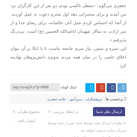
جعفری می‌گوید: «منتظر تاکسی بودم، دو نفر از این کارگران نزد
من آمدند و برای سخنرانی دهه اول محرم دعوت به عمل آوردند.
از آنجا که احساس کردم عمل آنان خالصانه، برای رضای خدا و از
سر ارادت به سالار شهیدان اباعبدالله الحسین (ع) است، بی‌درنگ
پذیرفتم.»
این سیره و منش، نیاز مبرم جامعه ماست تا با اتکا بر آن بتوان
اخلاق علمی را در میان همه مردم به‌ویژه دانش‌پژوهان نهادینه
کرد.
لینک کوتاه
برچسب ها :
پژوهشگران
،
درس‌آموز
،
علامه جعفری
ارسال نظر شما
در انتظار بررسی : 0
مجموع نظرات : 0
انتشار یافته : ۰
نظرات ارسال شده توسط شما، پس از تایید توسط
مدیران سایت منتشر خواهد شد.