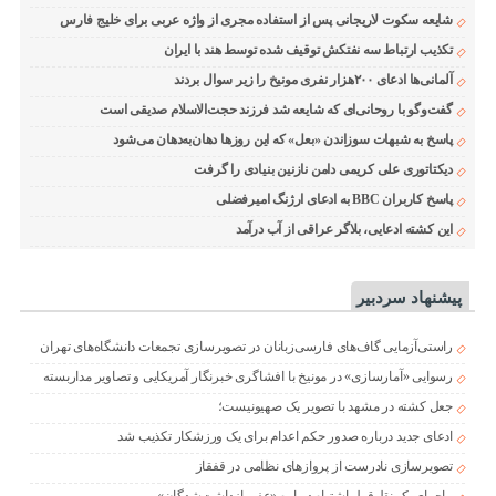
شایعه سکوت لاریجانی پس از استفاده مجری از واژه عربی برای خلیج فارس
تکذیب ارتباط سه نفتکش توقیف شده توسط هند با ایران
آلمانی‌ها ادعای ۲۰۰هزار نفری مونیخ را زیر سوال بردند
گفت‌وگو با روحانی‌ای که شایعه شد فرزند حجت‌الاسلام صدیقی است
پاسخ به شبهات سوزاندن «بعل» که این روزها دهان‌به‌دهان می‌شود
دیکتاتوری علی کریمی دامن نازنین بنیادی را گرفت
پاسخ کاربران BBC به ادعای ارژنگ امیرفضلی
این کشته ادعایی، بلاگر عراقی از آب درآمد
پیشنهاد سردبیر
راستی‌آزمایی گاف‌های فارسی‌زبانان در تصویرسازی تجمعات دانشگاه‌های تهران
رسوایی «آمارسازی» در مونیخ با افشاگری خبرنگار آمریکایی و تصاویر مداربسته
جعل کشته در مشهد با تصویر یک صهیونیست؛
ادعای جدید درباره صدور حکم اعدام برای یک ورزشکار تکذیب شد
تصویرسازی نادرست از پروازهای نظامی در قفقاز