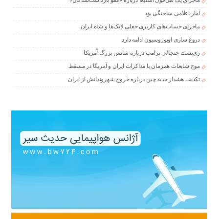
ماجرای یک نقل‌قول اشتباه درباره «عفو بازداشت‌شدگان»
آمار اعلامی ساختگی بود
ماجرای حساب‌های کاربری جعلی لایک‌ها و شاه ایران
دروغ سازی اوپوزوسیون ادامه دارد
ری‌پست جنجالی ترامپ درباره شانس بزرگ آمریکا
موج شایعات همزمان با مذاکرات ایران و آمریکا در مسقط
تکذیب هشدار جدید چین درباره خروج شهروندانش از ایران