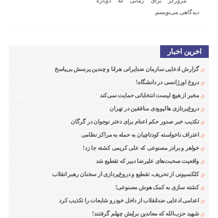
مرورگر برای زمانی که دوباره
دیدگاهی می‌نویسم.
اخرین اخبار
گزارش ادعایی سازمان ضدایرانی هرانا و چندین پرسش بی‌پاسخ
دروغ اورژانسی در دانشگاه!
مخبر از هیچ لیست انتخاباتی حمایت نمی‌کند
دروغ‌پردازی هالیوودی منافقین در تهران
تکذیب خبر صدور حکم اعدام برای دختر نوجوان در گرگان
اعتراف ناخواسته کودتاچیان به حمله به مراکز نظامی
خواهر و برادر مصنوعی که علی کریمی کشته جا زد!
واقعیت صحبت‌های علیرضا دبیر که تقطیع شد
کلکسیونی از تحریف، تقطیع و دروغ‌پردازی از سخنان رهبر انقلاب
کشته سازی به کمک هوش مصنوعی!
اعدامی ادعایی ضدانقلاب از داخل خودرو شایعات را تکذیب کرد
شهید حزب‌الله که معاندین برایش چهلم گرفتند!