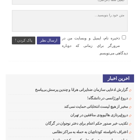
ذخیره نام، ایمیل و وبسایت من در
ارسال نظر
پاک کردن !
مرورگر برای زمانی که دوباره
دیدگاهی می‌نویسم.
اخرین اخبار
گزارش ادعایی سازمان ضدایرانی هرانا و چندین پرسش بی‌پاسخ
دروغ اورژانسی در دانشگاه!
مخبر از هیچ لیست انتخاباتی حمایت نمی‌کند
دروغ‌پردازی هالیوودی منافقین در تهران
تکذیب خبر صدور حکم اعدام برای دختر نوجوان در گرگان
اعتراف ناخواسته کودتاچیان به حمله به مراکز نظامی