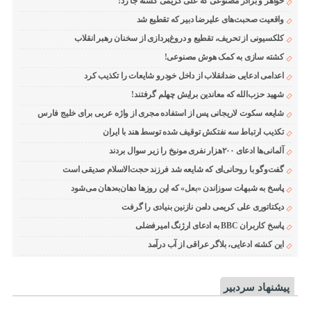
خواهر و برادر مصنوعی که علی کریمی کشته جا زد!
واقعیت صحبت‌های علیرضا دبیر که تقطیع شد
کلکسیونی از تحریف، تقطیع و دروغ‌پردازی از سخنان رهبر انقلاب
کشته سازی به کمک هوش مصنوعی!
اعدامی ادعایی ضدانقلاب از داخل خودرو شایعات را تکذیب کرد
شهید حزب‌الله که معاندین برایش چهلم گرفتند!
شایعه سکوت لاریجانی پس از استفاده مجری از واژه عربی برای خلیج فارس
تکذیب ارتباط سه نفتکش توقیف شده توسط هند با ایران
آلمانی‌ها ادعای ۲۰۰هزار نفری مونیخ را زیر سوال بردند
گفت‌وگو با روحانی‌ای که شایعه شد فرزند حجت‌الاسلام صدیقی است
پاسخ به شبهات سوزاندن «بعل» که این روزها دهان‌به‌دهان می‌شود
دیکتاتوری علی کریمی دامن نازنین بنیادی را گرفت
پاسخ کاربران BBC به ادعای ارژنگ امیرفضلی
این کشته ادعایی، بلاگر عراقی از آب درآمد
پیشنهاد سردبیر