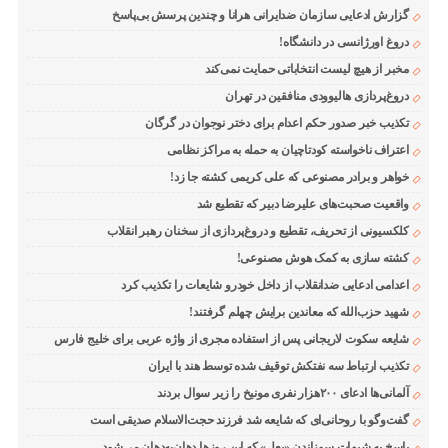
گزارش ادعایی سازمان ضدایرانی هرانا و چندین پرسش بی‌پاسخ
دروغ اورژانسی در دانشگاه!
مخبر از هیچ لیست انتخاباتی حمایت نمی‌کند
دروغ‌پردازی هالیوودی منافقین در تهران
تکذیب خبر صدور حکم اعدام برای دختر نوجوان در گرگان
اعتراف ناخواسته کودتاچیان به حمله به مراکز نظامی
خواهر و برادر مصنوعی که علی کریمی کشته جا زد!
واقعیت صحبت‌های علیرضا دبیر که تقطیع شد
کلکسیونی از تحریف، تقطیع و دروغ‌پردازی از سخنان رهبر انقلاب
کشته سازی به کمک هوش مصنوعی!
اعدامی ادعایی ضدانقلاب از داخل خودرو شایعات را تکذیب کرد
شهید حزب‌الله که معاندین برایش چهلم گرفتند!
شایعه سکوت لاریجانی پس از استفاده مجری از واژه عربی برای خلیج فارس
تکذیب ارتباط سه نفتکش توقیف شده توسط هند با ایران
آلمانی‌ها ادعای ۲۰۰هزار نفری مونیخ را زیر سوال بردند
گفت‌وگو با روحانی‌ای که شایعه شد فرزند حجت‌الاسلام صدیقی است
پاسخ به شبهات سوزاندن «بعل» که این روزها دهان‌به‌دهان می‌شود