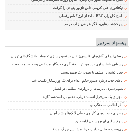
دیکتاتوری علی کریمی دامن نازنین بنیادی را گرفت
پاسخ کاربران BBC به ادعای ارژنگ امیرفضلی
این کشته ادعایی، بلاگر عراقی از آب درآمد
پیشنهاد سردبیر
راستی‌آزمایی گاف‌های فارسی‌زبانان در تصویرسازی تجمعات دانشگاه‌های تهران
رسوایی «آمارسازی» در مونیخ با افشاگری خبرنگار آمریکایی و تصاویر مداربسته
جعل کشته در مشهد با تصویر یک صهیونیست؛
ادعای جدید درباره صدور حکم اعدام برای یک ورزشکار تکذیب شد
تصویرسازی نادرست از پروازهای نظامی در قفقاز
ماجرای یک نقل‌قول اشتباه درباره «عفو بازداشت‌شدگان»
آمار اعلامی ساختگی بود
ماجرای حساب‌های کاربری جعلی لایک‌ها و شاه ایران
دروغ سازی اوپوزوسیون ادامه دارد
ری‌پست جنجالی ترامپ درباره شانس بزرگ آمریکا