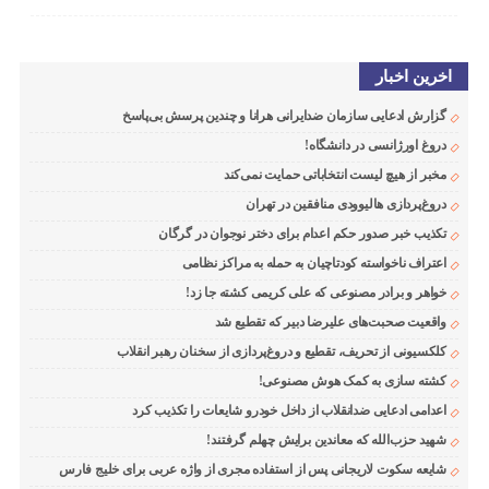
اخرین اخبار
گزارش ادعایی سازمان ضدایرانی هرانا و چندین پرسش بی‌پاسخ
دروغ اورژانسی در دانشگاه!
مخبر از هیچ لیست انتخاباتی حمایت نمی‌کند
دروغ‌پردازی هالیوودی منافقین در تهران
تکذیب خبر صدور حکم اعدام برای دختر نوجوان در گرگان
اعتراف ناخواسته کودتاچیان به حمله به مراکز نظامی
خواهر و برادر مصنوعی که علی کریمی کشته جا زد!
واقعیت صحبت‌های علیرضا دبیر که تقطیع شد
کلکسیونی از تحریف، تقطیع و دروغ‌پردازی از سخنان رهبر انقلاب
کشته سازی به کمک هوش مصنوعی!
اعدامی ادعایی ضدانقلاب از داخل خودرو شایعات را تکذیب کرد
شهید حزب‌الله که معاندین برایش چهلم گرفتند!
شایعه سکوت لاریجانی پس از استفاده مجری از واژه عربی برای خلیج فارس