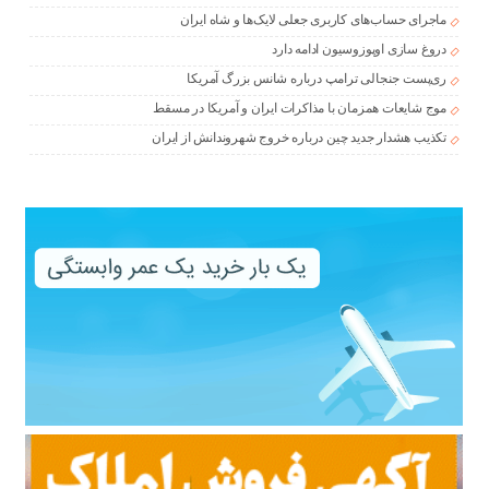
ماجرای حساب‌های کاربری جعلی لایک‌ها و شاه ایران
دروغ سازی اوپوزوسیون ادامه دارد
ری‌پست جنجالی ترامپ درباره شانس بزرگ آمریکا
موج شایعات همزمان با مذاکرات ایران و آمریکا در مسقط
تکذیب هشدار جدید چین درباره خروج شهروندانش از ایران