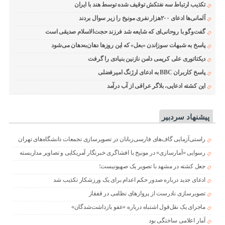
تکذیب ارتباط سه نفتکش توقیف شده توسط هند با ایران
آلمانی‌ها ادعای ۲۰۰هزار نفری مونیخ را زیر سوال بردند
گفت‌وگو با روحانی‌ای که شایعه شد فرزند حجت‌الاسلام صدیقی است
پاسخ به شبهات سوزاندن «بعل» که این روزها دهان‌به‌دهان می‌شود
دیکتاتوری علی کریمی دامن نازنین بنیادی را گرفت
پاسخ کاربران BBC به ادعای ارژنگ امیرفضلی
این کشته ادعایی، بلاگر عراقی از آب درآمد
پیشنهاد سردبیر
راستی‌آزمایی گاف‌های فارسی‌زبانان در تصویرسازی تجمعات دانشگاه‌های تهران
رسوایی «آمارسازی» در مونیخ با افشاگری خبرنگار آمریکایی و تصاویر مداربسته
جعل کشته در مشهد با تصویر یک صهیونیست؛
ادعای جدید درباره صدور حکم اعدام برای یک ورزشکار تکذیب شد
تصویرسازی نادرست از پروازهای نظامی در قفقاز
ماجرای یک نقل‌قول اشتباه درباره «عفو بازداشت‌شدگان»
آمار اعلامی ساختگی بود