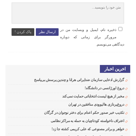
ذخیره نام، ایمیل و وبسایت من در
ارسال نظر
پاک کردن !
مرورگر برای زمانی که دوباره
دیدگاهی می‌نویسم.
اخرین اخبار
گزارش ادعایی سازمان ضدایرانی هرانا و چندین پرسش بی‌پاسخ
دروغ اورژانسی در دانشگاه!
مخبر از هیچ لیست انتخاباتی حمایت نمی‌کند
دروغ‌پردازی هالیوودی منافقین در تهران
تکذیب خبر صدور حکم اعدام برای دختر نوجوان در گرگان
اعتراف ناخواسته کودتاچیان به حمله به مراکز نظامی
خواهر و برادر مصنوعی که علی کریمی کشته جا زد!