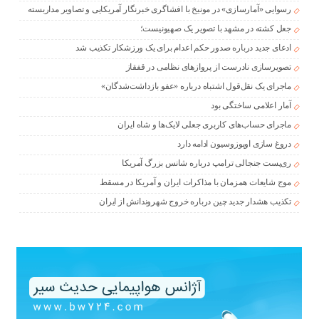
رسوایی «آمارسازی» در مونیخ با افشاگری خبرنگار آمریکایی و تصاویر مداربسته
جعل کشته در مشهد با تصویر یک صهیونیست؛
ادعای جدید درباره صدور حکم اعدام برای یک ورزشکار تکذیب شد
تصویرسازی نادرست از پروازهای نظامی در قفقاز
ماجرای یک نقل‌قول اشتباه درباره «عفو بازداشت‌شدگان»
آمار اعلامی ساختگی بود
ماجرای حساب‌های کاربری جعلی لایک‌ها و شاه ایران
دروغ سازی اوپوزوسیون ادامه دارد
ری‌پست جنجالی ترامپ درباره شانس بزرگ آمریکا
موج شایعات همزمان با مذاکرات ایران و آمریکا در مسقط
تکذیب هشدار جدید چین درباره خروج شهروندانش از ایران