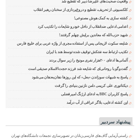
واقعیت صحبت‌های علیرضا دبیر که تقطیع شد
کلکسیونی از تحریف، تقطیع و دروغ‌پردازی از سخنان رهبر انقلاب
کشته سازی به کمک هوش مصنوعی!
اعدامی ادعایی ضدانقلاب از داخل خودرو شایعات را تکذیب کرد
شهید حزب‌الله که معاندین برایش چهلم گرفتند!
شایعه سکوت لاریجانی پس از استفاده مجری از واژه عربی برای خلیج فارس
تکذیب ارتباط سه نفتکش توقیف شده توسط هند با ایران
آلمانی‌ها ادعای ۲۰۰هزار نفری مونیخ را زیر سوال بردند
گفت‌وگو با روحانی‌ای که شایعه شد فرزند حجت‌الاسلام صدیقی است
پاسخ به شبهات سوزاندن «بعل» که این روزها دهان‌به‌دهان می‌شود
دیکتاتوری علی کریمی دامن نازنین بنیادی را گرفت
پاسخ کاربران BBC به ادعای ارژنگ امیرفضلی
این کشته ادعایی، بلاگر عراقی از آب درآمد
پیشنهاد سردبیر
راستی‌آزمایی گاف‌های فارسی‌زبانان در تصویرسازی تجمعات دانشگاه‌های تهران