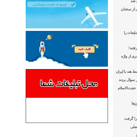
 شد
ی از سخنان
ایعات را
فتند!
ی از واژه
 هند با ایران
 حجت‌الاسلام
زها
 را گرفت