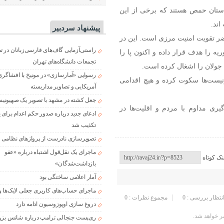
ستان حمص هستند که برخی از این
اند.
پیشنهاد سردبیر
ر تقویت امنیت مرزی است. این در
راستی‌آزمایی گاف‌های فارسی‌زبانان در 
 را هدف قرار داده و اکنون پا را
تجمعات دانشگاه‌های تهران
 جولان را اشغال کرده است.
رسوایی «آمارسازی» در مونیخ با افشاگری
یونیست‌ها سکوت کرده و هیچ اقدامی
آمریکایی و تصاویر مداربسته
جعل کشته در مشهد با تصویر یک صهیونی
ری مداوم با مردم و اقلیت‌ها در
ادعای جدید درباره صدور حکم اعدام برای
تکذیب شد
تصویرسازی نادرست از پروازهای نظامی د
ماجرای یک نقل‌قول اشتباه درباره «عفو
نک کوتاه
بازداشت‌شدگان»
آمار اعلامی ساختگی بود
ماجرای حساب‌های کاربری جعلی لایک‌ها و
انتظار بررسی : 0
مجموع نظرات : 0
دروغ سازی اوپوزوسیون ادامه دارد
 خواهد شد.
ری‌پست جنجالی ترامپ درباره شانس بزر