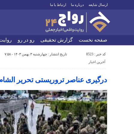
ارسال شایعه
درباره ما
ارتباط با ما
صفحه نخست
گزارش تحقیقی
رو در رو
روایت
کد خبر : 8523
تاریخ انتشار : چهارشنبه ۳ بهمن ۱۴۰۳ - ۷:۵۸
آخرین اخبار
درگیری عناصر تروریستی تحریر الشام 