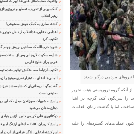
واقعیت صحبت‌های علیرضا دبیر که تقطیع
کلکسیونی از تحریف، تقطیع و دروغ‌پرداز
رهبر انقلاب
کشته سازی به کمک هوش مصنوعی!
اعدامی ادعایی ضدانقلاب از داخل خودرو ش
تکذیب کرد
شهید حزب‌الله که معاندین برایش چهلم گر
شایعه سکوت لاریجانی پس از استفاده مجر
عربی برای خلیج فارس
تکذیب ارتباط سه نفتکش توقیف شده توسط
نیروهای مردمی درگیر شدند
آلمانی‌ها ادعای ۲۰۰هزار نفری مونیخ را زیر سوال بردند
گفت‌وگو با روحانی‌ای که شایعه شد فرزند
از آنکه گروه تروریستی هیئت تحریر
صدیقی است
 را سرنگون کند، گرچه در ابتدا
پاسخ به شبهات سوزاندن «بعل» که این رو
ساخت، اما با گذشت زمان اقدامات
دهان‌به‌دهان می‌شود
دیکتاتوری علی کریمی دامن نازنین بنیادی
نون عملیات‌های گسترده‌ای را علیه
پاسخ کاربران BBC به ادعای ارژنگ امیرفضلی
این کشته ادعایی، بلاگر عراقی از آب درآمد