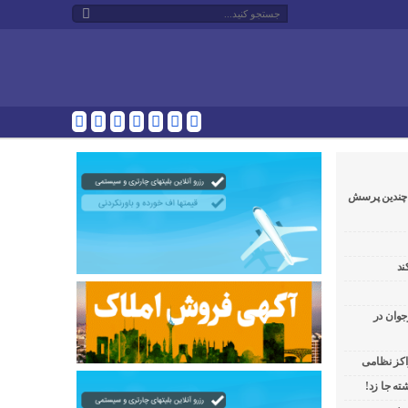
و چندین پرسش
ند
جوان در
راکز نظامی
ه جا زد!