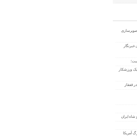
تصویرسازی
 خبرنگار
ست؛
 یک ورزشکار
ر قفقاز
 شاه ایران
گ آمریکا