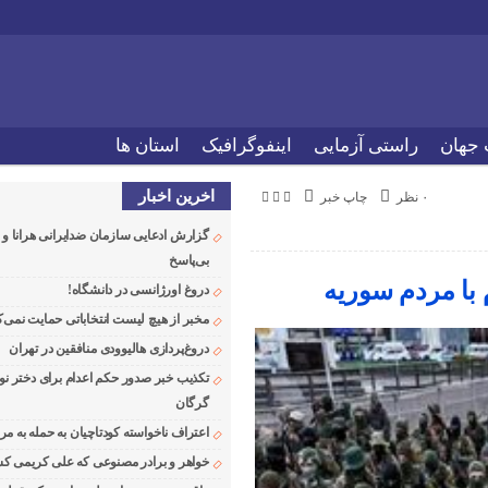
 جهان
راستی آزمایی
اینفوگرافیک
استان ها
اخرین اخبار
۰ نظر
چاپ خبر
گزارش ادعایی سازمان ضدایرانی هرانا 
بی‌پاسخ
با مردم سوریه
دروغ اورژانسی در دانشگاه!
مخبر از هیچ لیست انتخاباتی حمایت نمی‌ک
دروغ‌پردازی هالیوودی منافقین در تهران
تکذیب خبر صدور حکم اعدام برای دختر نو
گرگان
اعتراف ناخواسته کودتاچیان به حمله به م
خواهر و برادر مصنوعی که علی کریمی کشت