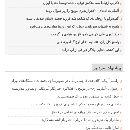
تکذیب ارتباط سه نفتکش توقیف شده توسط هند با ایران
آلمانی‌ها ادعای ۲۰۰هزار نفری مونیخ را زیر سوال بردند
گفت‌وگو با روحانی‌ای که شایعه شد فرزند حجت‌الاسلام صدیقی است
پاسخ به شبهات سوزاندن «بعل» که این روزها دهان‌به‌دهان می‌شود
دیکتاتوری علی کریمی دامن نازنین بنیادی را گرفت
پاسخ کاربران BBC به ادعای ارژنگ امیرفضلی
این کشته ادعایی، بلاگر عراقی از آب درآمد
پیشنهاد سردبیر
راستی‌آزمایی گاف‌های فارسی‌زبانان در تصویرسازی تجمعات دانشگاه‌های تهران
رسوایی «آمارسازی» در مونیخ با افشاگری خبرنگار آمریکایی و تصاویر مداربسته
جعل کشته در مشهد با تصویر یک صهیونیست؛
ادعای جدید درباره صدور حکم اعدام برای یک ورزشکار تکذیب شد
تصویرسازی نادرست از پروازهای نظامی در قفقاز
ماجرای یک نقل‌قول اشتباه درباره «عفو بازداشت‌شدگان»
آمار اعلامی ساختگی بود