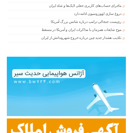
ماجرای حساب‌های کاربری جعلی لایک‌ها و شاه ایران
دروغ سازی اوپوزوسیون ادامه دارد
ری‌پست جنجالی ترامپ درباره شانس بزرگ آمریکا
موج شایعات همزمان با مذاکرات ایران و آمریکا در مسقط
تکذیب هشدار جدید چین درباره خروج شهروندانش از ایران