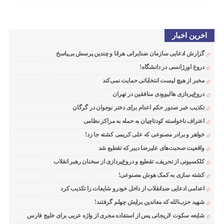
اخرین اخبار
گزارش ادعایی سازمان ضدایرانی هرانا و چندین پرسش بی‌پاسخ
دروغ اورژانسی در دانشگاه!
مخبر از هیچ لیست انتخاباتی حمایت نمی‌کند
دروغ‌پردازی هالیوودی منافقین در تهران
تکذیب خبر صدور حکم اعدام برای دختر نوجوان در گرگان
اعتراف ناخواسته کودتاچیان به حمله به مراکز نظامی
خواهر و برادر مصنوعی که علی کریمی کشته جا زد!
واقعیت صحبت‌های علیرضا دبیر که تقطیع شد
کلکسیونی از تحریف، تقطیع و دروغ‌پردازی از سخنان رهبر انقلاب
کشته سازی به کمک هوش مصنوعی!
اعدامی ادعایی ضدانقلاب از داخل خودرو شایعات را تکذیب کرد
شهید حزب‌الله که معاندین برایش چهلم گرفتند!
شایعه سکوت لاریجانی پس از استفاده مجری از واژه عربی برای خلیج فارس