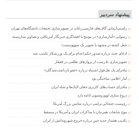
پیشنهاد سردبیر
راستی‌آزمایی گاف‌های فارسی‌زبانان در تصویرسازی تجمعات دانشگاه‌های تهران
رسوایی «آمارسازی» در مونیخ با افشاگری خبرنگار آمریکایی و تصاویر مداربسته
جعل کشته در مشهد با تصویر یک صهیونیست؛
ادعای جدید درباره صدور حکم اعدام برای یک ورزشکار تکذیب شد
تصویرسازی نادرست از پروازهای نظامی در قفقاز
ماجرای یک نقل‌قول اشتباه درباره «عفو بازداشت‌شدگان»
آمار اعلامی ساختگی بود
ماجرای حساب‌های کاربری جعلی لایک‌ها و شاه ایران
دروغ سازی اوپوزوسیون ادامه دارد
ری‌پست جنجالی ترامپ درباره شانس بزرگ آمریکا
موج شایعات همزمان با مذاکرات ایران و آمریکا در مسقط
تکذیب هشدار جدید چین درباره خروج شهروندانش از ایران