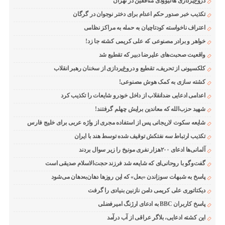
دروغ‌پردازی هالیوودی منافقین در تهران
تکذیب خبر صدور حکم اعدام برای دختر نوجوان در گرگان
اعتراف ناخواسته کودتاچیان به حمله به مراکز نظامی
خواهر و برادر مصنوعی که علی کریمی کشته جا زد!
واقعیت صحبت‌های علیرضا دبیر که تقطیع شد
کلکسیونی از تحریف، تقطیع و دروغ‌پردازی از سخنان رهبر انقلاب
کشته سازی به کمک هوش مصنوعی!
اعدامی ادعایی ضدانقلاب از داخل خودرو شایعات را تکذیب کرد
شهید حزب‌الله که معاندین برایش چهلم گرفتند!
شایعه سکوت لاریجانی پس از استفاده مجری از واژه عربی برای خلیج فارس
تکذیب ارتباط سه نفتکش توقیف شده توسط هند با ایران
آلمانی‌ها ادعای ۲۰۰هزار نفری مونیخ را زیر سوال بردند
گفت‌وگو با روحانی‌ای که شایعه شد فرزند حجت‌الاسلام صدیقی است
پاسخ به شبهات سوزاندن «بعل» که این روزها دهان‌به‌دهان می‌شود
دیکتاتوری علی کریمی دامن نازنین بنیادی را گرفت
پاسخ کاربران BBC به ادعای ارژنگ امیرفضلی
این کشته ادعایی، بلاگر عراقی از آب درآمد