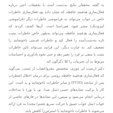
به گفته محققان نتایج به‌دست آمده با تحقیقات اخیر درباره
فعال‌سازی هدفمند حافظه که نشان داده بود فعال‌سازی خاطرات
خاص در خواب می‌تواند به فراموشی خاطرات دیگر (فراموشی
اپیزودیک) منجر شود، هم‌راستا است. آن‌ها کشف کردند که
فعال‌سازی هدفمند حافظه می‌تواند به‌طور خاص خاطرات مثبت
تازه به‌دست‌آمده را فعال کند و خاطرات قدیمی ناخوشایند را
تضعیف کند. به عبارت دیگر، این فرایند می‌تواند تاثیر خاطرات
مثبت یا منفی بر فرد را تغییر دهد و حتی نحوه یادآوری و احساسات
مربوط به آن تجربیات را کلا دگرگون کند.
دکتر ارنست لی موری، متخصص مغزواعصاب از تنسی، می‌گوید
که فعال‌سازی هدفمند حافظه روشی برای درمان اختلال اضطراب
پس از سانحه (PTSD‌) و سایر خاطرات ناخوشایند و بد است. این
کار با ترکیب نشانه‌های حسی (مثل صدا، بو، یا نور) با مداخلات
درمانی انجام می‌شود و سپس، این نشانه‌ها در فازهای خاصی از
خواب (مثل خواب عمیق یا حرکت سریع چشم) مجددا به فرد ارائه
می‌شوند تا خاطرات ناخوشایند یا استرس‌زا کاهش یابند.