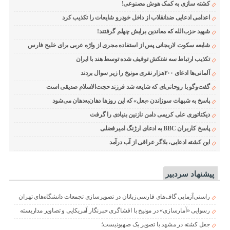
کشته سازی به کمک هوش مصنوعی!
اعدامی ادعایی ضدانقلاب از داخل خودرو شایعات را تکذیب کرد
شهید حزب‌الله که معاندین برایش چهلم گرفتند!
شایعه سکوت لاریجانی پس از استفاده مجری از واژه عربی برای خلیج فارس
تکذیب ارتباط سه نفتکش توقیف شده توسط هند با ایران
آلمانی‌ها ادعای ۲۰۰هزار نفری مونیخ را زیر سوال بردند
گفت‌وگو با روحانی‌ای که شایعه شد فرزند حجت‌الاسلام صدیقی است
پاسخ به شبهات سوزاندن «بعل» که این روزها دهان‌به‌دهان می‌شود
دیکتاتوری علی کریمی دامن نازنین بنیادی را گرفت
پاسخ کاربران BBC به ادعای ارژنگ امیرفضلی
این کشته ادعایی، بلاگر عراقی از آب درآمد
پیشنهاد سردبیر
راستی‌آزمایی گاف‌های فارسی‌زبانان در تصویرسازی تجمعات دانشگاه‌های تهران
رسوایی «آمارسازی» در مونیخ با افشاگری خبرنگار آمریکایی و تصاویر مداربسته
جعل کشته در مشهد با تصویر یک صهیونیست؛