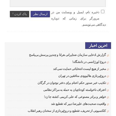
ذخیره نام، ایمیل و وبسایت من در
ارسال نظر
پاک کردن !
مرورگر برای زمانی که دوباره
دیدگاهی می‌نویسم.
اخرین اخبار
گزارش ادعایی سازمان ضدایرانی هرانا و چندین پرسش بی‌پاسخ
دروغ اورژانسی در دانشگاه!
مخبر از هیچ لیست انتخاباتی حمایت نمی‌کند
دروغ‌پردازی هالیوودی منافقین در تهران
تکذیب خبر صدور حکم اعدام برای دختر نوجوان در گرگان
اعتراف ناخواسته کودتاچیان به حمله به مراکز نظامی
خواهر و برادر مصنوعی که علی کریمی کشته جا زد!
واقعیت صحبت‌های علیرضا دبیر که تقطیع شد
کلکسیونی از تحریف، تقطیع و دروغ‌پردازی از سخنان رهبر انقلاب