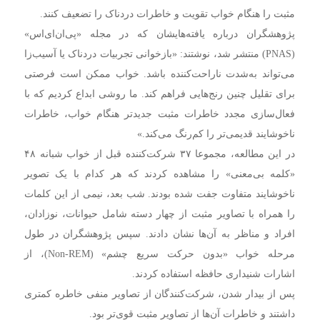
مثبت را هنگام خواب تقویت و خاطرات دردناک را تضعیف کنند.
پژوهشگران درباره یافته‌هایشان که در مجله «پی‌ان‌ای‌اس»
(PNAS) منتشر شد، نوشتند: «بازخوانی تجربیات دردناک یا آسیب‌زا
می‌تواند به‌شدت ناراحت‌کننده باشد. خواب ممکن است فرصتی
برای تقلیل چنین رنج‌هایی فراهم کند. ما روشی ابداع کردیم که با
فعال‌سازی مجدد خاطرات مثبت جدیدتر هنگام خواب، خاطرات
ناخوشایند قدیمی‌تر را کم‌رنگ می‌کند.»
در این مطالعه، مجموعا ۳۷ شرکت‌کننده قبل از خواب شبانه ۴۸
«کلمه بی‌معنی» را مشاهده کردند که هر کدام با یک تصویر
ناخوشایند متفاوت جفت شده بودند. شب بعد، نیمی از این کلمات
را همراه با تصاویر مثبت از چهار دسته شامل حیوانات، نوزادان،
افراد و مناظر به آن‌ها نشان دادند. سپس پژوهشگران در طول
مرحله خواب «بدون حرکت سریع چشم» (Non-REM)، از
اشارات شنیداری حافظه استفاده کردند.
پس از بیدار شدن، شرکت‌کنندگان از تصاویر منفی خاطره کمتری
داشتند و خاطرات آن‌ها از تصاویر مثبت قوی‌تر بود.