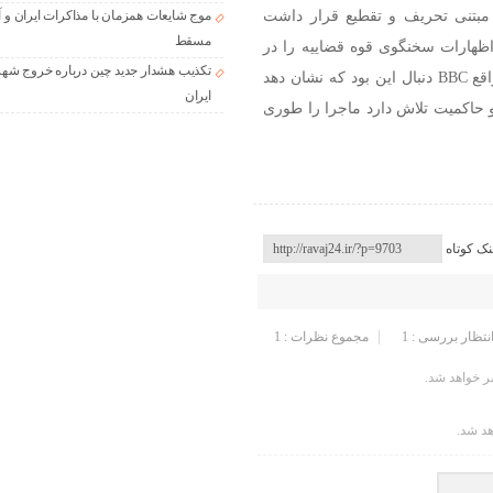
را، از ابتدا مبتنی تحریف و تقطیع قرار داشت
موج شایعات همزمان با مذاکرات ایران و آ
مسقط
 اظهارات سخنگوی قوه قضاییه را در
تکذیب هشدار جدید چین درباره خروج شهر
مقابل اظهارات فرمانده انتظامی تهران بزرگ قرار دهد. در واقع BBC دنبال این بود که نشان دهد
ایران
و حاکمیت تلاش دارد ماجرا را طوری
نک کوتاه
انتظار بررسی : 1
مجموع نظرات : 1
 خواهد شد.
هد شد.