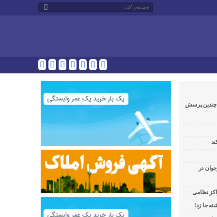
و چندین پرسش
ند
جوان در
راکز نظامی
ه جا زد!