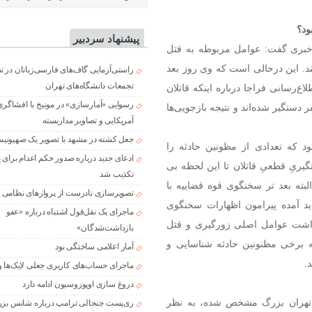
ود؟
پیشنهاد سردبیر
 خبری گفت: عوامل مربوطه به قتل
د. این درحالی است که وی روز بعد
راستی‌آزمایی گاف‌های فارسی‌زبانان در 
تجمعات دانشگاه‌های تهران
ع‌رسانی فراجا درباره اینکه قاتلان
رسوایی «آمارسازی» در مونیخ با افشاگری
ی دانشگاه تهران هنوز دستگیر نشده‌اند، گفت: ۳ تا ۴ نفر دستگیر شده‌اند و نتیجه بازجویی‌ها
آمریکایی و تصاویر مداربسته
جعل کشته در مشهد با تصویر یک صهیونی
بود که تعدادی از مظونین حادثه را
ادعای جدید درباره صدور حکم اعدام برای
ریِ قطعیِ قاتلان تا این لحظه بی
تکذیب شد
بته بعد تر سخنگوی قوه قضاییه با
تصویرسازی نادرست از پروازهای نظامی د
پدید آمده پیرامون اظهارات سخنگوی
ماجرای یک نقل‌قول اشتباه درباره «عفو
داشت عوامل اصلی زورگیری و قتل
بازداشت‌شدگان»
ه برخی مظنونین حادثه شناسایی و
آمار اعلامی ساختگی بود
.
ماجرای حساب‌های کاربری جعلی لایک‌ها و
دروغ سازی اوپوزوسیون ادامه دارد
 تهران بزرگ مشخص شده، به نظر
ری‌پست جنجالی ترامپ درباره شانس بزر