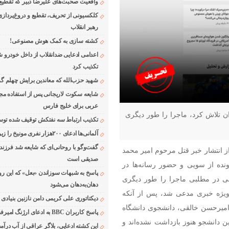
واقعیت صحبت‌های علیرضا دبیر که تقطیع
کلکسیونی از تحریف، تقطیع و دروغ‌پرداز
رهبر انقلاب
کشته سازی به کمک هوش مصنوعی!
اعدامی ادعایی ضدانقلاب از داخل خودرو ش
تکذیب کرد
شهید حزب‌الله که معاندین برایش چهلم گر
شایعه سکوت لاریجانی پس از استفاده مجر
عربی برای خلیج فارس
ران تلاش کرد، ماجرا را طور دیگری
تکذیب ارتباط سه نفتکش توقیف شده توسط
آلمانی‌ها ادعای ۲۰۰هزار نفری مونیخ را زیر سوال بردند
گفت‌وگو با روحانی‌ای که شایعه شد فرزند
انتشار خبر قتل مرحوم امیر محمد
صدیقی است
ونده از سویی و حضور رسانه‌ها در
پاسخ به شبهات سوزاندن «بعل» که این رو
از همان دقایق ابتدایی وقوع حادثه، BBC فارسی در مطلبی ماجرا را طور دیگری
دهان‌به‌دهان می‌شود
ت‌وگوی ویژه خبری مدعی شد، پس از آنکه
دیکتاتوری علی کریمی دامن نازنین بنیادی
 امیرحسن خالقی، دانشجوی دانشگاه
پاسخ کاربران BBC به ادعای ارژنگ امیرفضلی
این دانشجو هنوز بازداشت نشده‌اند و
این کشته ادعایی، بلاگر عراقی از آب درآمد