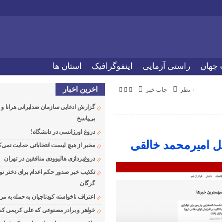
 جهان
راستی آزمایی
اینفوگرافیک
استان ها
اخرین اخبار
۰ نظر
چاپ خبر
گزارش ادعایی سازمان ضدایرانی هرانا 
بی‌پاسخ
دروغ اورژانسی در دانشگاه!
ل امیرمحمد خالقی
مخبر از هیچ لیست انتخاباتی حمایت نمی‌ک
دروغ‌پردازی هالیوودی منافقین در تهران
تکذیب خبر صدور حکم اعدام برای دختر نو
گرگان
اعتراف ناخواسته کودتاچیان به حمله به م
خواهر و برادر مصنوعی که علی کریمی کشت