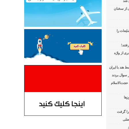
 شد
ی از سخنان
ایعات را
فتند!
ی از واژه
 هند با ایران
 حجت‌الاسلام
زها
 را گرفت