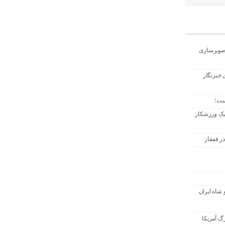
تصویرسازی
 خبرنگار
ست؛
 یک ورزشکار
ر قفقاز
 شاه ایران
گ آمریکا