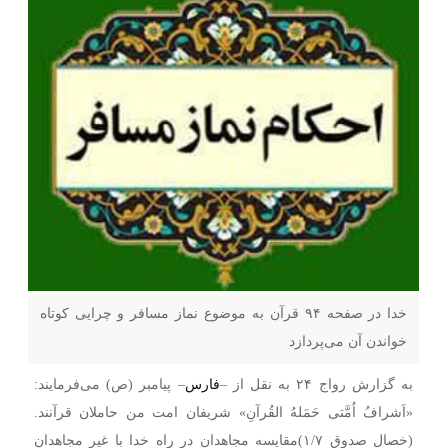
خدا در صفحه ۹۴ قرآن به موضوع نماز مسافر و چرایی کوتاه
خواندن آن می‌پردازد
به گزارش رواج ۲۴ به نقل از –
فارس
–
پیامبر (ص) می‌فرمایند:
«اَشرافُ اُمَّتی حَمَلهُ القُرآنِ» شریفان امت من حاملان قرآنند.
(خصال صدوق ۱/۷)
مقایسه مجاهدان در راه خدا با غیر مجاهدان