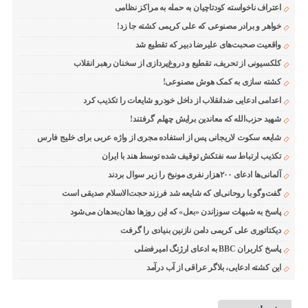
اعتراف ناخواسته کودتاچیان به حمله به مراکز نظامی
خواهر و برادر مصنوعی که علی کریمی کشته جا زد!
واقعیت صحبت‌های علیرضا دبیر که تقطیع شد
کلکسیونی از تحریف، تقطیع و دروغ‌پردازی از سخنان رهبر انقلاب
کشته سازی به کمک هوش مصنوعی!
اعدامی ادعایی ضدانقلاب از داخل خودرو شایعات را تکذیب کرد
شهید حزب‌الله که معاندین برایش چهلم گرفتند!
شایعه سکوت لاریجانی پس از استفاده مجری از واژه عربی برای خلیج فارس
تکذیب ارتباط سه نفتکش توقیف شده توسط هند با ایران
آلمانی‌ها ادعای ۲۰۰هزار نفری مونیخ را زیر سوال بردند
گفت‌وگو با روحانی‌ای که شایعه شد فرزند حجت‌الاسلام صدیقی است
پاسخ به شبهات سوزاندن «بعل» که این روزها دهان‌به‌دهان می‌شود
دیکتاتوری علی کریمی دامن نازنین بنیادی را گرفت
پاسخ کاربران BBC به ادعای ارژنگ امیرفضلی
این کشته ادعایی، بلاگر عراقی از آب درآمد