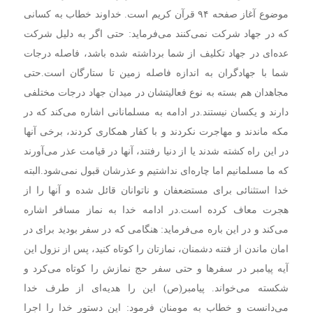
موضوع آغاز صفحه ۹۴ قرآن کریم است. خداوند خطاب به کسانی
که در جهاد شرکت نمی‌کنند می‌فرماید: حتی اگر به دلیل شرکت
عده‌ای در جهاد تکلیف از شما برداشته شده باشد، فاصله درجات
شما با جهادگران به اندازه فاصله زمین تا ستارگان است.
حتی
مجاهدان هم بسته به نوع فعالیتشان در میدان جهاد درجات مختلفی
دارند و یکسان نیستند.
در ادامه به مسلمانانی اشاره می‌کند که در
مکه ماندند و مهاجرت نکردند و با کفار همکاری کردند، برخی آنها
در این راه کشته شدند یا از دنیا رفتند، آنها در قیامت عذر می‌آورند
که ما مسلمانیم اما چاره‌ای نداشتیم و عذرشان قبول نمی‌شود.
البته
خدا استثنائی برای مستضعفان و ناتوانان قائل شده و آنها را از
هجرت معاف کرده است.
در ادامه خدا به نماز مسافر اشاره
می‌کند و در این باره می‌فرماید: هنگامی که در سفر بودید برای در
امان ماندن از فتنه دشمنان، نمازتان را کوتاه کنید، پس از نزول این
آیه پیامبر در سفرها و حتی سفر حج نمازش را کوتاه می‌کرد و
شکسته می‌خواند. پیامبر(ص) این را هدیه‌ای از طرف خدا
می‌دانست و خطاب به مومنان فرمود: این دستور خدا را اجرا