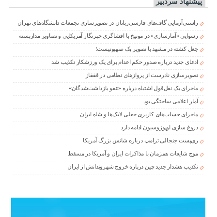
پیشنهاد سردبیر
راستی‌آزمایی گاف‌های فارسی‌زبانان در تصویرسازی تجمعات دانشگاه‌های تهران
رسوایی «آمارسازی» در مونیخ با افشاگری خبرنگار آمریکایی و تصاویر مداربسته
جعل کشته در مشهد با تصویر یک صهیونیست؛
ادعای جدید درباره صدور حکم اعدام برای یک ورزشکار تکذیب شد
تصویرسازی نادرست از پروازهای نظامی در قفقاز
ماجرای یک نقل‌قول اشتباه درباره «عفو بازداشت‌شدگان»
آمار اعلامی ساختگی بود
ماجرای حساب‌های کاربری جعلی لایک‌ها و شاه ایران
دروغ سازی اوپوزوسیون ادامه دارد
ری‌پست جنجالی ترامپ درباره شانس بزرگ آمریکا
موج شایعات همزمان با مذاکرات ایران و آمریکا در مسقط
تکذیب هشدار جدید چین درباره خروج شهروندانش از ایران