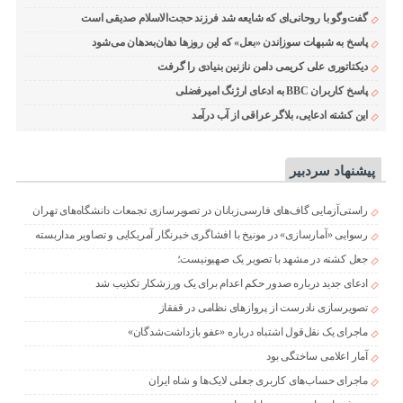
گفت‌وگو با روحانی‌ای که شایعه شد فرزند حجت‌الاسلام صدیقی است
پاسخ به شبهات سوزاندن «بعل» که این روزها دهان‌به‌دهان می‌شود
دیکتاتوری علی کریمی دامن نازنین بنیادی را گرفت
پاسخ کاربران BBC به ادعای ارژنگ امیرفضلی
این کشته ادعایی، بلاگر عراقی از آب درآمد
پیشنهاد سردبیر
راستی‌آزمایی گاف‌های فارسی‌زبانان در تصویرسازی تجمعات دانشگاه‌های تهران
رسوایی «آمارسازی» در مونیخ با افشاگری خبرنگار آمریکایی و تصاویر مداربسته
جعل کشته در مشهد با تصویر یک صهیونیست؛
ادعای جدید درباره صدور حکم اعدام برای یک ورزشکار تکذیب شد
تصویرسازی نادرست از پروازهای نظامی در قفقاز
ماجرای یک نقل‌قول اشتباه درباره «عفو بازداشت‌شدگان»
آمار اعلامی ساختگی بود
ماجرای حساب‌های کاربری جعلی لایک‌ها و شاه ایران