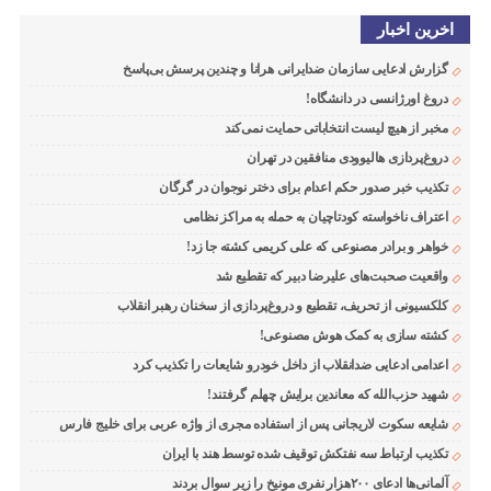
اخرین اخبار
گزارش ادعایی سازمان ضدایرانی هرانا و چندین پرسش بی‌پاسخ
دروغ اورژانسی در دانشگاه!
مخبر از هیچ لیست انتخاباتی حمایت نمی‌کند
دروغ‌پردازی هالیوودی منافقین در تهران
تکذیب خبر صدور حکم اعدام برای دختر نوجوان در گرگان
اعتراف ناخواسته کودتاچیان به حمله به مراکز نظامی
خواهر و برادر مصنوعی که علی کریمی کشته جا زد!
واقعیت صحبت‌های علیرضا دبیر که تقطیع شد
کلکسیونی از تحریف، تقطیع و دروغ‌پردازی از سخنان رهبر انقلاب
کشته سازی به کمک هوش مصنوعی!
اعدامی ادعایی ضدانقلاب از داخل خودرو شایعات را تکذیب کرد
شهید حزب‌الله که معاندین برایش چهلم گرفتند!
شایعه سکوت لاریجانی پس از استفاده مجری از واژه عربی برای خلیج فارس
تکذیب ارتباط سه نفتکش توقیف شده توسط هند با ایران
آلمانی‌ها ادعای ۲۰۰هزار نفری مونیخ را زیر سوال بردند