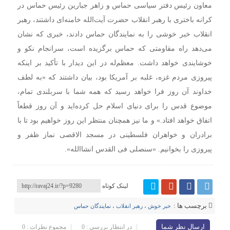
معاون رئیس دفتر سیاسی حماس و زاهر جبارین رئیس حماس در
کرانه باختری با رهبر انقلاب حضرت آیت‌الله خامنه‌ای داشتند، رهبر
انقلاب خبر خوشی را به نمایندگان حماس دادند، خبری که نشان
می‌دهد راه مقاومتی که حماس برگزیده است، سرانجام نکو و
خوشایندی خواهد داشت.
معظم‌له در این دیدار با تأکید بر اینکه
پیروزی مردم غزه، غلبه بر آمریکا بود، بیان داشتند که «به لطف
خداوند آن روز فرا خواهد رسید که همه شما با سربلندی تمام،
موضوع قدس را برای دنیای اسلام حل کرده‌اید و آن روز قطعاً
اتفاق خواهد افتاد.» و ما نیز همچنان منتظر این روز خواهیم بود تا با
برادران و خواهران فلسطینی در مسجد الاقصی نماز ظفر و
پیروزی را بخوانیم. «سنصلی فی القدس انشاالله».
لینک کوتاه
برچسب ها :
خبر خوش
،
رهبر انقلاب
،
نمایندگان حماس
ارسال نظر شما
در انتظار بررسی : 0
مجموع نظرات : 0