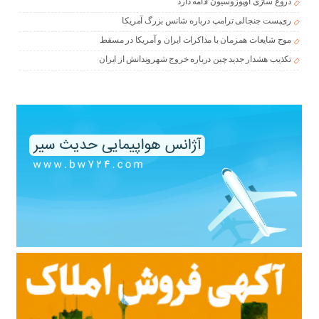
دروغ سازی اوپوزوسیون ادامه دارد
ری‌پست جنجالی ترامپ درباره شانس بزرگ آمریکا
موج شایعات همزمان با مذاکرات ایران و آمریکا در مسقط
تکذیب هشدار جدید چین درباره خروج شهروندانش از ایران