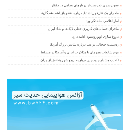
تصویرسازی نادرست از پروازهای نظامی در قفقاز
ماجرای یک نقل‌قول اشتباه درباره «عفو بازداشت‌شدگان»
آمار اعلامی ساختگی بود
ماجرای حساب‌های کاربری جعلی لایک‌ها و شاه ایران
دروغ سازی اوپوزوسیون ادامه دارد
ری‌پست جنجالی ترامپ درباره شانس بزرگ آمریکا
موج شایعات همزمان با مذاکرات ایران و آمریکا در مسقط
تکذیب هشدار جدید چین درباره خروج شهروندانش از ایران