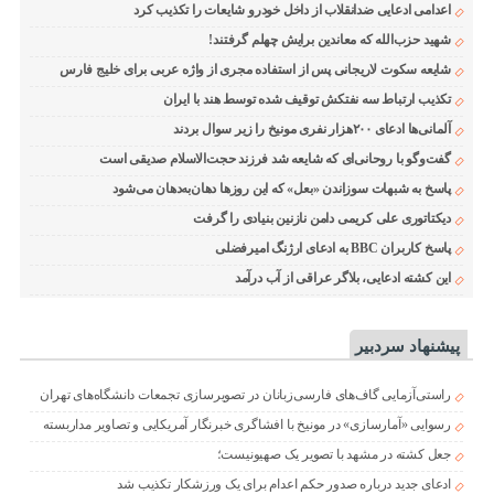
اعدامی ادعایی ضدانقلاب از داخل خودرو شایعات را تکذیب کرد
شهید حزب‌الله که معاندین برایش چهلم گرفتند!
شایعه سکوت لاریجانی پس از استفاده مجری از واژه عربی برای خلیج فارس
تکذیب ارتباط سه نفتکش توقیف شده توسط هند با ایران
آلمانی‌ها ادعای ۲۰۰هزار نفری مونیخ را زیر سوال بردند
گفت‌وگو با روحانی‌ای که شایعه شد فرزند حجت‌الاسلام صدیقی است
پاسخ به شبهات سوزاندن «بعل» که این روزها دهان‌به‌دهان می‌شود
دیکتاتوری علی کریمی دامن نازنین بنیادی را گرفت
پاسخ کاربران BBC به ادعای ارژنگ امیرفضلی
این کشته ادعایی، بلاگر عراقی از آب درآمد
پیشنهاد سردبیر
راستی‌آزمایی گاف‌های فارسی‌زبانان در تصویرسازی تجمعات دانشگاه‌های تهران
رسوایی «آمارسازی» در مونیخ با افشاگری خبرنگار آمریکایی و تصاویر مداربسته
جعل کشته در مشهد با تصویر یک صهیونیست؛
ادعای جدید درباره صدور حکم اعدام برای یک ورزشکار تکذیب شد