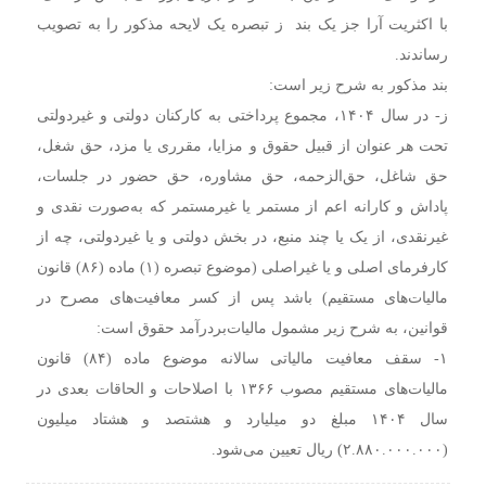
با اکثریت آرا جز یک بند ز تبصره یک لایحه مذکور را به تصویب
رساندند.
بند مذکور به شرح زیر است:
ز- در سال ۱۴۰۴، مجموع پرداختی به کارکنان دولتی و غیردولتی
تحت هر عنوان از قبیل حقوق و مزایا، مقرری یا مزد، حق شغل،
حق شاغل، حق‌الزحمه، حق مشاوره، حق حضور در جلسات،
پاداش و کارانه اعم از مستمر یا غیرمستمر که ‌به‌صورت نقدی و
غیرنقدی، از یک یا چند منبع، در بخش دولتی و یا ‌غیردولتی، چه از
کارفرمای اصلی و یا غیراصلی (موضوع تبصره (۱) ماده (۸۶) قانون
مالیات‌های مستقیم) باشد پس از کسر معافیت‌های مصرح در
قوانین، به شرح زیر مشمول مالیات‌بردرآمد حقوق است:
۱- سقف معافیت مالیاتی سالانه موضوع ماده (۸۴) قانون
مالیات‌های مستقیم مصوب ۱۳۶۶ با اصلاحات و الحاقات بعدی در
سال ۱۴۰۴ مبلغ دو میلیارد و هشتصد و هشتاد میلیون
(۲.۸۸۰.۰۰۰.۰۰۰) ریال تعیین می‌شود.