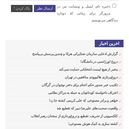
ذخیره نام، ایمیل و وبسایت من در
ارسال نظر
پاک کردن !
مرورگر برای زمانی که دوباره
دیدگاهی می‌نویسم.
اخرین اخبار
گزارش ادعایی سازمان ضدایرانی هرانا و چندین پرسش بی‌پاسخ
دروغ اورژانسی در دانشگاه!
مخبر از هیچ لیست انتخاباتی حمایت نمی‌کند
دروغ‌پردازی هالیوودی منافقین در تهران
تکذیب خبر صدور حکم اعدام برای دختر نوجوان در گرگان
اعتراف ناخواسته کودتاچیان به حمله به مراکز نظامی
خواهر و برادر مصنوعی که علی کریمی کشته جا زد!
واقعیت صحبت‌های علیرضا دبیر که تقطیع شد
کلکسیونی از تحریف، تقطیع و دروغ‌پردازی از سخنان رهبر انقلاب
کشته سازی به کمک هوش مصنوعی!