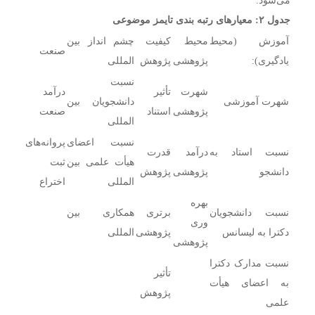
می‌شود.
جدول ۲: معیارهای رتبه بندی تایمز موضوعی
آموزش (محیط
محیط
کیفیت
چشم انداز بین
صنعت
یادگیری):
پژوهشی
پژوهش
المللی
نسبت
شهرت
تأثیر
درآمد
شهرت آموزشی
دانشجویان بین
پژوهشی
استناد
صنعت
المللی
نسبت اعضای
پروانه‌های
نسبت استاد به
درآمد
قدرت
هیأت علمی بین
ثبت
دانشجو
پژوهشی
پژوهش
المللی
اختراع
بهره
نسبت دانشجویان
برتری
همکاری بین
وری
دکترا به لیسانس
پژوهشی
المللی
پژوهشی
نسبت مدارک دکترا
تأثیر
به اعضای هیأت
پژوهش
علمی