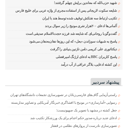
شهید حزب‌الله که معاندین برایش چهلم گرفتند!
شایعه سکوت لاریجانی پس از استفاده مجری از واژه عربی برای خلیج فارس
تکذیب ارتباط سه نفتکش توقیف شده توسط هند با ایران
آلمانی‌ها ادعای ۲۰۰هزار نفری مونیخ را زیر سوال بردند
گفت‌وگو با روحانی‌ای که شایعه شد فرزند حجت‌الاسلام صدیقی است
پاسخ به شبهات سوزاندن «بعل» که این روزها دهان‌به‌دهان می‌شود
دیکتاتوری علی کریمی دامن نازنین بنیادی را گرفت
پاسخ کاربران BBC به ادعای ارژنگ امیرفضلی
این کشته ادعایی، بلاگر عراقی از آب درآمد
پیشنهاد سردبیر
راستی‌آزمایی گاف‌های فارسی‌زبانان در تصویرسازی تجمعات دانشگاه‌های تهران
رسوایی «آمارسازی» در مونیخ با افشاگری خبرنگار آمریکایی و تصاویر مداربسته
جعل کشته در مشهد با تصویر یک صهیونیست؛
ادعای جدید درباره صدور حکم اعدام برای یک ورزشکار تکذیب شد
تصویرسازی نادرست از پروازهای نظامی در قفقاز