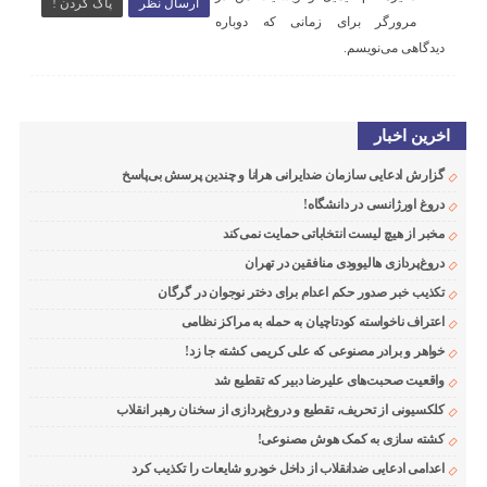
ارسال نظر
پاک کردن !
مرورگر برای زمانی که دوباره
دیدگاهی می‌نویسم.
اخرین اخبار
گزارش ادعایی سازمان ضدایرانی هرانا و چندین پرسش بی‌پاسخ
دروغ اورژانسی در دانشگاه!
مخبر از هیچ لیست انتخاباتی حمایت نمی‌کند
دروغ‌پردازی هالیوودی منافقین در تهران
تکذیب خبر صدور حکم اعدام برای دختر نوجوان در گرگان
اعتراف ناخواسته کودتاچیان به حمله به مراکز نظامی
خواهر و برادر مصنوعی که علی کریمی کشته جا زد!
واقعیت صحبت‌های علیرضا دبیر که تقطیع شد
کلکسیونی از تحریف، تقطیع و دروغ‌پردازی از سخنان رهبر انقلاب
کشته سازی به کمک هوش مصنوعی!
اعدامی ادعایی ضدانقلاب از داخل خودرو شایعات را تکذیب کرد