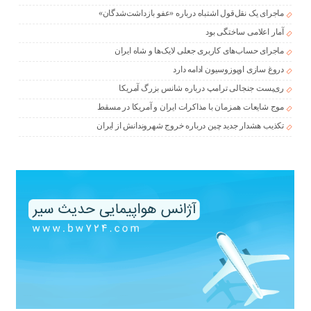
ماجرای یک نقل‌قول اشتباه درباره «عفو بازداشت‌شدگان»
آمار اعلامی ساختگی بود
ماجرای حساب‌های کاربری جعلی لایک‌ها و شاه ایران
دروغ سازی اوپوزوسیون ادامه دارد
ری‌پست جنجالی ترامپ درباره شانس بزرگ آمریکا
موج شایعات همزمان با مذاکرات ایران و آمریکا در مسقط
تکذیب هشدار جدید چین درباره خروج شهروندانش از ایران