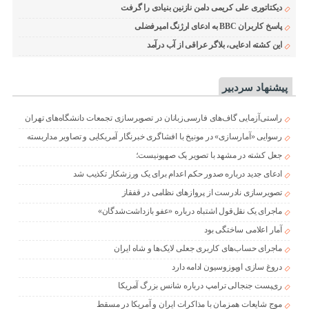
دیکتاتوری علی کریمی دامن نازنین بنیادی را گرفت
پاسخ کاربران BBC به ادعای ارژنگ امیرفضلی
این کشته ادعایی، بلاگر عراقی از آب درآمد
پیشنهاد سردبیر
راستی‌آزمایی گاف‌های فارسی‌زبانان در تصویرسازی تجمعات دانشگاه‌های تهران
رسوایی «آمارسازی» در مونیخ با افشاگری خبرنگار آمریکایی و تصاویر مداربسته
جعل کشته در مشهد با تصویر یک صهیونیست؛
ادعای جدید درباره صدور حکم اعدام برای یک ورزشکار تکذیب شد
تصویرسازی نادرست از پروازهای نظامی در قفقاز
ماجرای یک نقل‌قول اشتباه درباره «عفو بازداشت‌شدگان»
آمار اعلامی ساختگی بود
ماجرای حساب‌های کاربری جعلی لایک‌ها و شاه ایران
دروغ سازی اوپوزوسیون ادامه دارد
ری‌پست جنجالی ترامپ درباره شانس بزرگ آمریکا
موج شایعات همزمان با مذاکرات ایران و آمریکا در مسقط