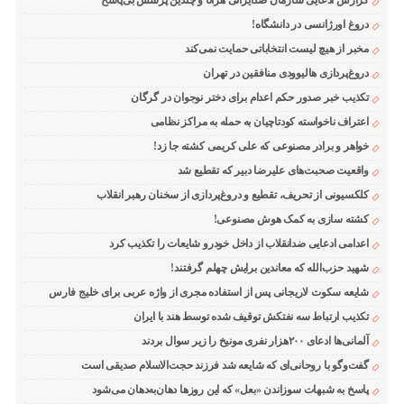
گزارش ادعایی سازمان ضدایرانی هرانا و چندین پرسش بی‌پاسخ
دروغ اورژانسی در دانشگاه!
مخبر از هیچ لیست انتخاباتی حمایت نمی‌کند
دروغ‌پردازی هالیوودی منافقین در تهران
تکذیب خبر صدور حکم اعدام برای دختر نوجوان در گرگان
اعتراف ناخواسته کودتاچیان به حمله به مراکز نظامی
خواهر و برادر مصنوعی که علی کریمی کشته جا زد!
واقعیت صحبت‌های علیرضا دبیر که تقطیع شد
کلکسیونی از تحریف، تقطیع و دروغ‌پردازی از سخنان رهبر انقلاب
کشته سازی به کمک هوش مصنوعی!
اعدامی ادعایی ضدانقلاب از داخل خودرو شایعات را تکذیب کرد
شهید حزب‌الله که معاندین برایش چهلم گرفتند!
شایعه سکوت لاریجانی پس از استفاده مجری از واژه عربی برای خلیج فارس
تکذیب ارتباط سه نفتکش توقیف شده توسط هند با ایران
آلمانی‌ها ادعای ۲۰۰هزار نفری مونیخ را زیر سوال بردند
گفت‌وگو با روحانی‌ای که شایعه شد فرزند حجت‌الاسلام صدیقی است
پاسخ به شبهات سوزاندن «بعل» که این روزها دهان‌به‌دهان می‌شود