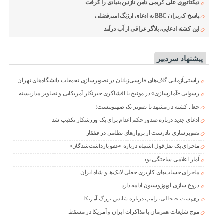
دیکتاتوری علی کریمی دامن نازنین بنیادی را گرفت
پاسخ کاربران BBC به ادعای ارژنگ امیرفضلی
این کشته ادعایی، بلاگر عراقی از آب درآمد
پیشنهاد سردبیر
راستی‌آزمایی گاف‌های فارسی‌زبانان در تصویرسازی تجمعات دانشگاه‌های تهران
رسوایی «آمارسازی» در مونیخ با افشاگری خبرنگار آمریکایی و تصاویر مداربسته
جعل کشته در مشهد با تصویر یک صهیونیست؛
ادعای جدید درباره صدور حکم اعدام برای یک ورزشکار تکذیب شد
تصویرسازی نادرست از پروازهای نظامی در قفقاز
ماجرای یک نقل‌قول اشتباه درباره «عفو بازداشت‌شدگان»
آمار اعلامی ساختگی بود
ماجرای حساب‌های کاربری جعلی لایک‌ها و شاه ایران
دروغ سازی اوپوزوسیون ادامه دارد
ری‌پست جنجالی ترامپ درباره شانس بزرگ آمریکا
موج شایعات همزمان با مذاکرات ایران و آمریکا در مسقط