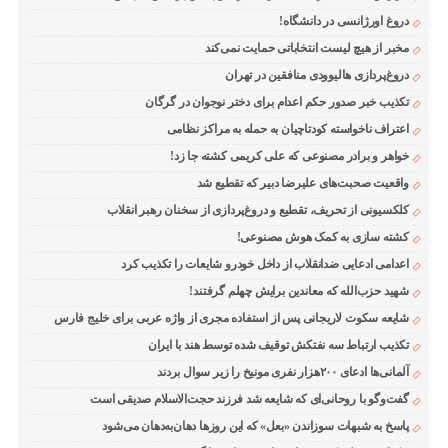
دروغ اورژانسی در دانشگاه!
مخبر از هیچ لیست انتخاباتی حمایت نمی‌کند
دروغ‌پردازی هالیوودی منافقین در تهران
تکذیب خبر صدور حکم اعدام برای دختر نوجوان در گرگان
اعتراف ناخواسته کودتاچیان به حمله به مراکز نظامی
خواهر و برادر مصنوعی که علی کریمی کشته جا زد!
واقعیت صحبت‌های علیرضا دبیر که تقطیع شد
کلکسیونی از تحریف، تقطیع و دروغ‌پردازی از سخنان رهبر انقلاب
کشته سازی به کمک هوش مصنوعی!
اعدامی ادعایی ضدانقلاب از داخل خودرو شایعات را تکذیب کرد
شهید حزب‌الله که معاندین برایش چهلم گرفتند!
شایعه سکوت لاریجانی پس از استفاده مجری از واژه عربی برای خلیج فارس
تکذیب ارتباط سه نفتکش توقیف شده توسط هند با ایران
آلمانی‌ها ادعای ۲۰۰هزار نفری مونیخ را زیر سوال بردند
گفت‌وگو با روحانی‌ای که شایعه شد فرزند حجت‌الاسلام صدیقی است
پاسخ به شبهات سوزاندن «بعل» که این روزها دهان‌به‌دهان می‌شود