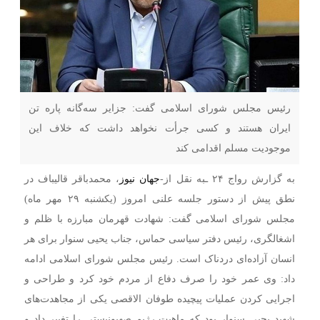
رئیس مجلس شورای اسلامی گفت: جزایر سه‌گانه پاره تن
ایران هستند و کسی جرأت نخواهد داشت که خلاف این
موجودیت مسلم اقدامی کند
به گزارش رواج ۲۴ ـبه نقل از-
جهان نیوز
، محمدباقر قالیباف در
نطق پیش از دستور جلسه علنی امروز (یکشنبه ۲۹ مهر ماه)
مجلس شورای اسلامی گفت: شهادت قهرمان مبارزه با ظلم و
اشغالگری، رئیس دفتر سیاسی حماس، جناب یحیی سنوار برای هر
انسان آزاده‌ای دردناک است. رئیس مجلس شورای اسلامی ادامه
داد: وی عمر خود را صرف دفاع از مردم خود کرد و طراحی و
اجرایی کردن عملیات پیچیده طوفان الاقصی یکی از مجاهدت‌های
شهید یحیی سنوار بود که ماهیت رژیم صهیونیستی را تغییر داد و