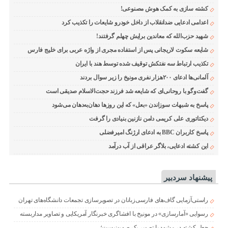
کشته سازی به کمک هوش مصنوعی!
اعدامی ادعایی ضدانقلاب از داخل خودرو شایعات را تکذیب کرد
شهید حزب‌الله که معاندین برایش چهلم گرفتند!
شایعه سکوت لاریجانی پس از استفاده مجری از واژه عربی برای خلیج فارس
تکذیب ارتباط سه نفتکش توقیف شده توسط هند با ایران
آلمانی‌ها ادعای ۲۰۰هزار نفری مونیخ را زیر سوال بردند
گفت‌وگو با روحانی‌ای که شایعه شد فرزند حجت‌الاسلام صدیقی است
پاسخ به شبهات سوزاندن «بعل» که این روزها دهان‌به‌دهان می‌شود
دیکتاتوری علی کریمی دامن نازنین بنیادی را گرفت
پاسخ کاربران BBC به ادعای ارژنگ امیرفضلی
این کشته ادعایی، بلاگر عراقی از آب درآمد
پیشنهاد سردبیر
راستی‌آزمایی گاف‌های فارسی‌زبانان در تصویرسازی تجمعات دانشگاه‌های تهران
رسوایی «آمارسازی» در مونیخ با افشاگری خبرنگار آمریکایی و تصاویر مداربسته
جعل کشته در مشهد با تصویر یک صهیونیست؛