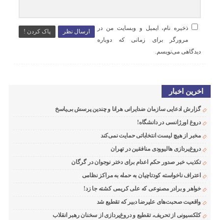
ذخیره نام، ایمیل و وبسایت من در
ارسال نظر
پاک کردن !
مرورگر برای زمانی که دوباره
دیدگاهی می‌نویسم.
اخرین اخبار
گزارش ادعایی سازمان ضدایرانی هرانا و چندین پرسش بی‌پاسخ
دروغ اورژانسی در دانشگاه!
مخبر از هیچ لیست انتخاباتی حمایت نمی‌کند
دروغ‌پردازی هالیوودی منافقین در تهران
تکذیب خبر صدور حکم اعدام برای دختر نوجوان در گرگان
اعتراف ناخواسته کودتاچیان به حمله به مراکز نظامی
خواهر و برادر مصنوعی که علی کریمی کشته جا زد!
واقعیت صحبت‌های علیرضا دبیر که تقطیع شد
کلکسیونی از تحریف، تقطیع و دروغ‌پردازی از سخنان رهبر انقلاب