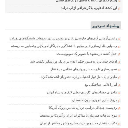
پاسخ کاربران BBC به ادعای ارژنگ امیرفضلی
این کشته ادعایی، بلاگر عراقی از آب درآمد
پیشنهاد سردبیر
راستی‌آزمایی گاف‌های فارسی‌زبانان در تصویرسازی تجمعات دانشگاه‌های تهران
رسوایی «آمارسازی» در مونیخ با افشاگری خبرنگار آمریکایی و تصاویر مداربسته
جعل کشته در مشهد با تصویر یک صهیونیست؛
ادعای جدید درباره صدور حکم اعدام برای یک ورزشکار تکذیب شد
تصویرسازی نادرست از پروازهای نظامی در قفقاز
ماجرای یک نقل‌قول اشتباه درباره «عفو بازداشت‌شدگان»
آمار اعلامی ساختگی بود
ماجرای حساب‌های کاربری جعلی لایک‌ها و شاه ایران
دروغ سازی اوپوزوسیون ادامه دارد
ری‌پست جنجالی ترامپ درباره شانس بزرگ آمریکا
موج شایعات همزمان با مذاکرات ایران و آمریکا در مسقط
تکذیب هشدار جدید چین درباره خروج شهروندانش از ایران