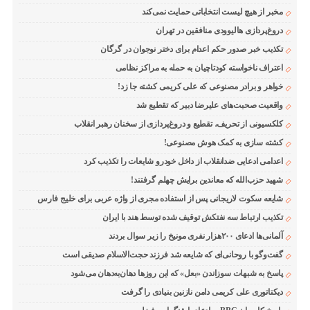
مخبر از هیچ لیست انتخاباتی حمایت نمی‌کند
دروغ‌پردازی هالیوودی منافقین در تهران
تکذیب خبر صدور حکم اعدام برای دختر نوجوان در گرگان
اعتراف ناخواسته کودتاچیان به حمله به مراکز نظامی
خواهر و برادر مصنوعی که علی کریمی کشته جا زد!
واقعیت صحبت‌های علیرضا دبیر که تقطیع شد
کلکسیونی از تحریف، تقطیع و دروغ‌پردازی از سخنان رهبر انقلاب
کشته سازی به کمک هوش مصنوعی!
اعدامی ادعایی ضدانقلاب از داخل خودرو شایعات را تکذیب کرد
شهید حزب‌الله که معاندین برایش چهلم گرفتند!
شایعه سکوت لاریجانی پس از استفاده مجری از واژه عربی برای خلیج فارس
تکذیب ارتباط سه نفتکش توقیف شده توسط هند با ایران
آلمانی‌ها ادعای ۲۰۰هزار نفری مونیخ را زیر سوال بردند
گفت‌وگو با روحانی‌ای که شایعه شد فرزند حجت‌الاسلام صدیقی است
پاسخ به شبهات سوزاندن «بعل» که این روزها دهان‌به‌دهان می‌شود
دیکتاتوری علی کریمی دامن نازنین بنیادی را گرفت