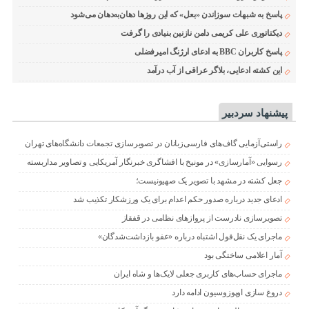
پاسخ به شبهات سوزاندن «بعل» که این روزها دهان‌به‌دهان می‌شود
دیکتاتوری علی کریمی دامن نازنین بنیادی را گرفت
پاسخ کاربران BBC به ادعای ارژنگ امیرفضلی
این کشته ادعایی، بلاگر عراقی از آب درآمد
پیشنهاد سردبیر
راستی‌آزمایی گاف‌های فارسی‌زبانان در تصویرسازی تجمعات دانشگاه‌های تهران
رسوایی «آمارسازی» در مونیخ با افشاگری خبرنگار آمریکایی و تصاویر مداربسته
جعل کشته در مشهد با تصویر یک صهیونیست؛
ادعای جدید درباره صدور حکم اعدام برای یک ورزشکار تکذیب شد
تصویرسازی نادرست از پروازهای نظامی در قفقاز
ماجرای یک نقل‌قول اشتباه درباره «عفو بازداشت‌شدگان»
آمار اعلامی ساختگی بود
ماجرای حساب‌های کاربری جعلی لایک‌ها و شاه ایران
دروغ سازی اوپوزوسیون ادامه دارد