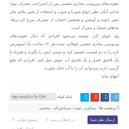
عفونت‌های ویروسی مجاری تنفسی پس از استراحت مصرف مواد
غذایی آبکی نظیر انواع شوربا و سوپ و استفاده از بخور ملایم مثل
بخور بابوبه و آویشن و همچنین اجتناب از مصرف سرخ کردنی‌ها،
غذا‌های خشک و محرک است.
وی عنوان کرد: توصیه می‌شود افرادی که دچار عفونت‌های
ویروسی مجاری تنفسی فوقانی شدند هر ۱۲ ساعت یک لیموترش
تازه را به دو قسمت تقسیم کنند و سپس آبش را بگیرند و همراه با
یک قاشق عسل و یک قاشق آب جوش میل کنند. افرادی که طبع
گرمی دارند می‌توانند آن را با آب خنک بخورند.
انتهای پیام/
لینک کوتاه
برچسب ها :
پیشگیری
،
توصیه‌
،
سرماخوردگی
،
متخصص
ارسال نظر شما
در انتظار بررسی : 0
مجموع نظرات : 0
انتشار یافته : ۰