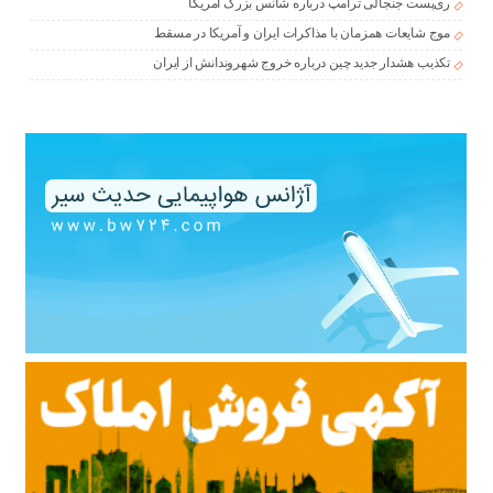
ری‌پست جنجالی ترامپ درباره شانس بزرگ آمریکا
موج شایعات همزمان با مذاکرات ایران و آمریکا در مسقط
تکذیب هشدار جدید چین درباره خروج شهروندانش از ایران