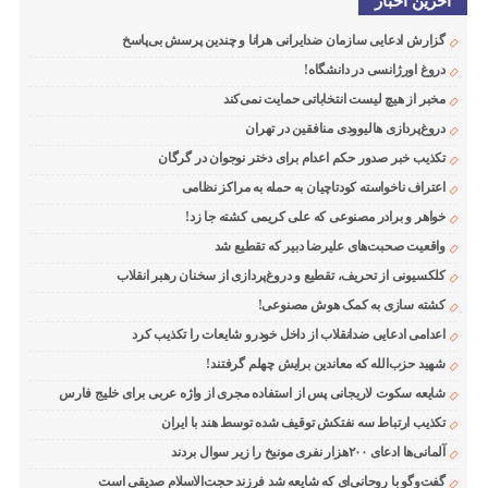
اخرین اخبار
گزارش ادعایی سازمان ضدایرانی هرانا و چندین پرسش بی‌پاسخ
دروغ اورژانسی در دانشگاه!
مخبر از هیچ لیست انتخاباتی حمایت نمی‌کند
دروغ‌پردازی هالیوودی منافقین در تهران
تکذیب خبر صدور حکم اعدام برای دختر نوجوان در گرگان
اعتراف ناخواسته کودتاچیان به حمله به مراکز نظامی
خواهر و برادر مصنوعی که علی کریمی کشته جا زد!
واقعیت صحبت‌های علیرضا دبیر که تقطیع شد
کلکسیونی از تحریف، تقطیع و دروغ‌پردازی از سخنان رهبر انقلاب
کشته سازی به کمک هوش مصنوعی!
اعدامی ادعایی ضدانقلاب از داخل خودرو شایعات را تکذیب کرد
شهید حزب‌الله که معاندین برایش چهلم گرفتند!
شایعه سکوت لاریجانی پس از استفاده مجری از واژه عربی برای خلیج فارس
تکذیب ارتباط سه نفتکش توقیف شده توسط هند با ایران
آلمانی‌ها ادعای ۲۰۰هزار نفری مونیخ را زیر سوال بردند
گفت‌وگو با روحانی‌ای که شایعه شد فرزند حجت‌الاسلام صدیقی است