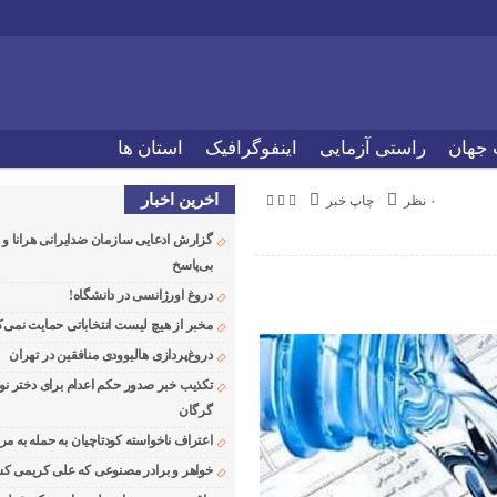
 جهان
راستی آزمایی
اینفوگرافیک
استان ها
اخرین اخبار
۰ نظر
چاپ خبر
گزارش ادعایی سازمان ضدایرانی هرانا 
بی‌پاسخ
دروغ اورژانسی در دانشگاه!
مخبر از هیچ لیست انتخاباتی حمایت نمی‌ک
دروغ‌پردازی هالیوودی منافقین در تهران
تکذیب خبر صدور حکم اعدام برای دختر نو
گرگان
اعتراف ناخواسته کودتاچیان به حمله به م
خواهر و برادر مصنوعی که علی کریمی کشت