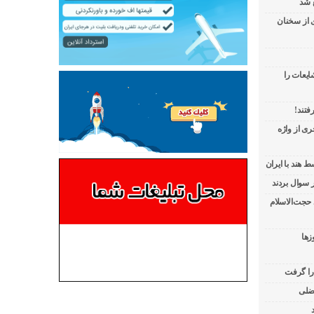
 شد
ی از سخنان
ایعات را
فتند!
ی از واژه
 هند با ایران
 حجت‌الاسلام
زها
 را گرفت