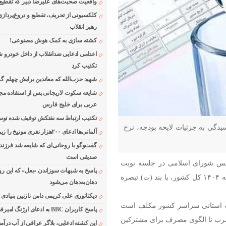
واقعیت صحبت‌های علیرضا دبیر که تقطیع
کلکسیونی از تحریف، تقطیع و دروغ‌پرداز
رهبر انقلاب
کشته سازی به کمک هوش مصنوعی!
اعدامی ادعایی ضدانقلاب از داخل خودرو ش
تکذیب کرد
شهید حزب‌الله که معاندین برایش چهلم گر
شایعه سکوت لاریجانی پس از استفاده مجر
عربی برای خلیج فارس
تکذیب ارتباط سه نفتکش توقیف شده توسط
گی به جزئیات لایحه بودجه، نرخ
آلمانی‌ها ادعای ۲۰۰هزار نفری مونیخ را زیر سوال بردند
گفت‌وگو با روحانی‌ای که شایعه شد فرزند
صدیقی است
جلس شورای اسلامی در جلسه نوبت
پاسخ به شبهات سوزاندن «بعل» که این رو
سوم امروز و در جریان رسیدگی به بخش درآمدی لایحه بودجه ۱۴۰۴ کل کشور، با بند (ت) تبصره
دهان‌به‌دهان می‌شود
دیکتاتوری علی کریمی دامن نازنین بنیادی
اب استانی سراسر کشور مکلف است
پاسخ کاربران BBC به ادعای ارژنگ امیرفضلی
 شرب تا الگوی مصرف برای مشترکین
این کشته ادعایی، بلاگر عراقی از آب درآمد