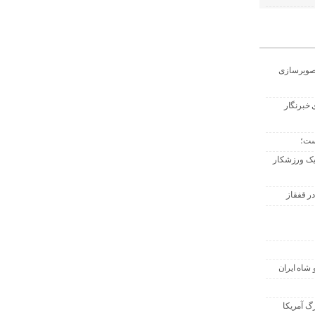
تصویرسازی
 خبرنگار
ست؛
 یک ورزشکار
ر قفقاز
 شاه ایران
گ آمریکا