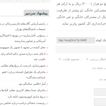
خانگی (و تا ظرفیت قراردادی برای مشترکین غیرخانگی)، مبلغ دو هزار (۲۰۰۰) ریال و به ازای هر
ترکین خانگی (و بیشتر از ظرفیت
پیشنهاد سردبیر
دی برای مشترکین غیرخانگی) مبلغ چهار هزار (۴۰۰۰) ریال از مشترکان خانگی و غیر خانگی
نه‌داری کل کشور واریز نماید.
راستی‌آزمایی گاف‌های فارسی‌زبانان در 
تجمعات دانشگاه‌های تهران
رسوایی «آمارسازی» در مونیخ با افشاگری
نک کوتاه
آمریکایی و تصاویر مداربسته
جعل کشته در مشهد با تصویر یک صهیونی
ادعای جدید درباره صدور حکم اعدام برای
تکذیب شد
انتظار بررسی : 0
مجموع نظرات : 0
تصویرسازی نادرست از پروازهای نظامی د
 خواهد شد.
ماجرای یک نقل‌قول اشتباه درباره «عفو
بازداشت‌شدگان»
هد شد.
آمار اعلامی ساختگی بود
ماجرای حساب‌های کاربری جعلی لایک‌ها و
دروغ سازی اوپوزوسیون ادامه دارد
ری‌پست جنجالی ترامپ درباره شانس بزر