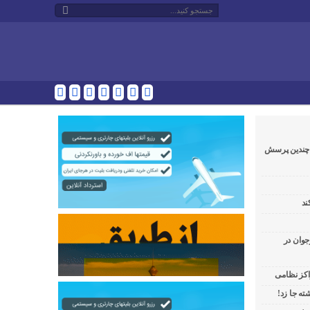
و چندین پرسش
ند
جوان در
راکز نظامی
ه جا زد!