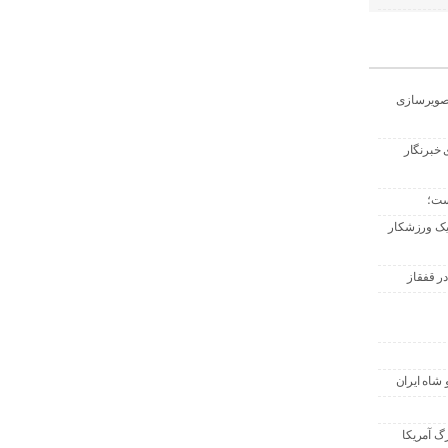
تصویرسازی
 خبرنگار
ست؛
 یک ورزشکار
ر قفقاز
 شاه ایران
گ آمریکا