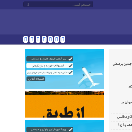
و چندین پرسش
ند
جوان در
راکز نظامی
ه جا زد!