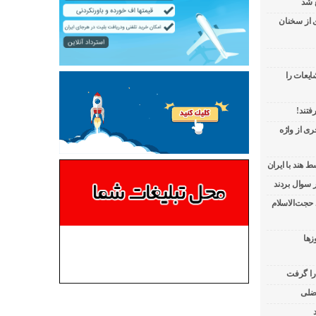
 شد
ی از سخنان
ایعات را
فتند!
ی از واژه
 هند با ایران
 حجت‌الاسلام
زها
 را گرفت