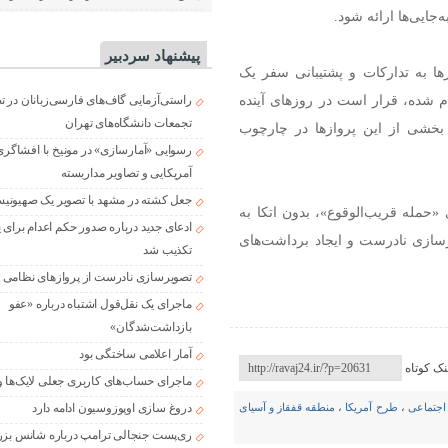
جایی‌ها ارائه شود.
پیشنهاد سردبیر
ا به تدارکات و پشتیبانی سفر یک
 شده، قرار است در روزهای آینده
راستی‌آزمایی گاف‌های فارسی‌زبانان در 
تجمعات دانشگاه‌های تهران
 بخشی از این پروازها در چارچوب
رسوایی «آمارسازی» در مونیخ با افشاگری
آمریکایی و تصاویر مداربسته
جعل کشته در مشهد با تصویر یک صهیونی
«حمله قریب‌الوقوع»، بدون اتکا به
ادعای جدید درباره صدور حکم اعدام برای
رسازی نادرست و ایجاد برداشت‌های
تکذیب شد
تصویرسازی نادرست از پروازهای نظامی د
ماجرای یک نقل‌قول اشتباه درباره «عفو
بازداشت‌شدگان»
آمار اعلامی ساختگی بود
نک کوتاه
ماجرای حساب‌های کاربری جعلی لایک‌ها و
اجتماعی
،
طرح آمریکا
،
منطقه قفقاز و آسیای
دروغ سازی اوپوزوسیون ادامه دارد
ری‌پست جنجالی ترامپ درباره شانس بزر