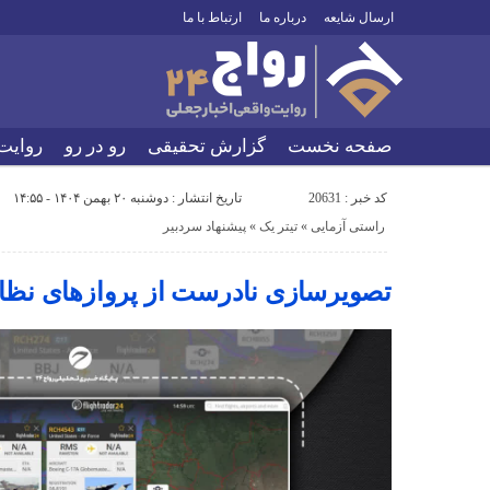
ارسال شایعه
درباره ما
ارتباط با ما
صفحه نخست
گزارش تحقیقی
رو در رو
روایت
کد خبر : 20631
تاریخ انتشار : دوشنبه ۲۰ بهمن ۱۴۰۴ - ۱۴:۵۵
راستی آزمایی
«
تیتر یک
«
پیشنهاد سردبیر
تصویرسازی نادرست از پروازهای نظام