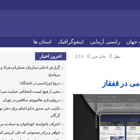
 جهان
راستی آزمایی
اینفوگرافیک
استان ها
اخرین اخبار
۰ نظر
چاپ خبر
گزارش ادعایی سازمان ضدایرانی هرانا 
بی‌پاسخ
ی در قفقاز
دروغ اورژانسی در دانشگاه!
مخبر از هیچ لیست انتخاباتی حمایت نمی‌ک
دروغ‌پردازی هالیوودی منافقین در تهران
تکذیب خبر صدور حکم اعدام برای دختر نو
گرگان
اعتراف ناخواسته کودتاچیان به حمله به م
خواهر و برادر مصنوعی که علی کریمی کشت