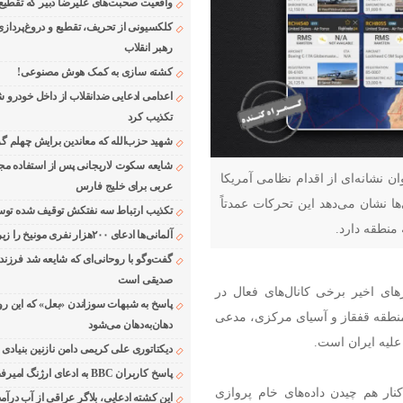
واقعیت صحبت‌های علیرضا دبیر که تقطیع
کلکسیونی از تحریف، تقطیع و دروغ‌پرداز
رهبر انقلاب
کشته سازی به کمک هوش مصنوعی!
اعدامی ادعایی ضدانقلاب از داخل خودرو ش
تکذیب کرد
شهید حزب‌الله که معاندین برایش چهلم گر
شایعه سکوت لاریجانی پس از استفاده مجر
ان نشانه‌ای از اقدام نظامی آمریکا
عربی برای خلیج فارس
 نشان می‌دهد این تحرکات عمدتاً
تکذیب ارتباط سه نفتکش توقیف شده توسط
منطقه دارد.
آلمانی‌ها ادعای ۲۰۰هزار نفری مونیخ را زیر سوال بردند
گفت‌وگو با روحانی‌ای که شایعه شد فرزند
صدیقی است
ی پایگاه خبری -تحلیلی رواج ۲۴: در روزهای اخیر برخی کانال‌های فعال در
پاسخ به شبهات سوزاندن «بعل» که این رو
 منطقه قفقاز و آسیای مرکزی، مدعی
دهان‌به‌دهان می‌شود
علیه ایران است.
دیکتاتوری علی کریمی دامن نازنین بنیادی
پاسخ کاربران BBC به ادعای ارژنگ امیرفضلی
کنار هم چیدن داده‌های خام پروازی
این کشته ادعایی، بلاگر عراقی از آب درآمد