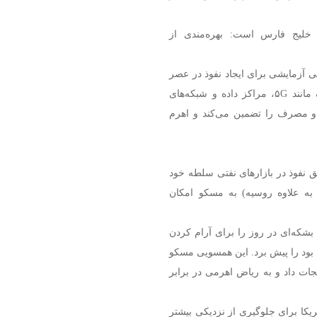
خلیج فارس است: بهره‌مندی از
ی آزمایشی برای ایجاد نفوذ در عصر
فناوری دیجیتال است. با تسلط بر زیرساخت‌های استراتژیک مانند ۵G، مراکز داده و شبکه‌های
و مصرف را تضمین می‌کند و اهرم
 نفوذ در بازارهای نفتی سلطه خود
لاس (اعضای اوپک به علاوه روسیه) به مسکو امکان
یون بشکه‌ای در روز را برای آرام کردن
ب بود را پیش برد. این همسویی مسکو
جات داد و به ریاض اهرمی در برابر
یکا برای جلوگیری از نزدیکی بیشتر