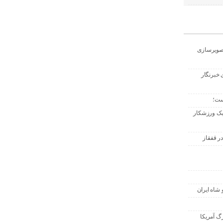
تصویرسازی
 خبرنگار
ست؛
 یک ورزشکار
ر قفقاز
 شاه ایران
گ آمریکا