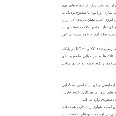
ران نیز یکی دیگر از حوزه های مهم
نی‌سازی اورانیوم تا سطوح نزدیک به
 انرژی اتمی نشان می‌دهد که ایران
خلوص بیش از ۶۰ درصد و کافی برای تولید چندین کلاهک هسته‌ای در
ماهیت صلح آمیز برنامه هسته ای خود
در ادامه این مطلب آمده است: استقرار اخیر تانکرهای سوخت‌رسان KC-۱۳۵ و KC-۴۶ در پایگاه
ن تانکرها بخش حیاتی ماموریت‌های
یی امکان نفوذ عمیق به حریم هوایی
آزمایشی برای دیپلماسی همگرایی
ورهای شورای همکاری خلیج فارس
 است. هوآوی راه‌اندازی شبکه‌های
 چینی در توسعه شهرهای هوشمند در