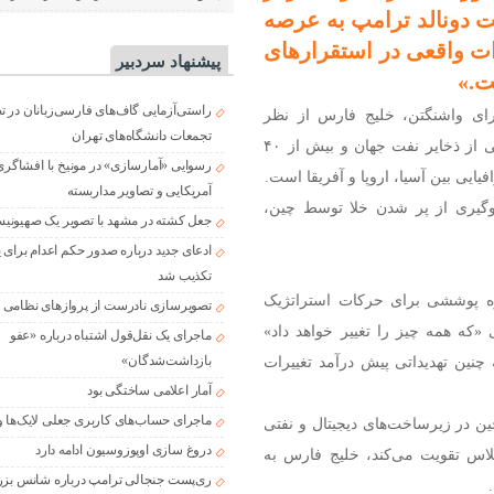
 دونالد ترامپ به عرصه
ت واقعی در استقرارهای
پیشنهاد سردبیر
ت.»
راستی‌آزمایی گاف‌های فارسی‌زبانان در 
ویسد: برای واشنگتن، خلیج فارس از نظر
تجمعات دانشگاه‌های تهران
ژئوپلیتیکی غیرقابل جایگزین است: این منطقه نزدیک به نیمی از ذخایر نفت جهان و بیش از ۴۰
رسوایی «آمارسازی» در مونیخ با افشاگری
یایی بین آسیا، اروپا و آفریقا است.
آمریکایی و تصاویر مداربسته
وگیری از پر شدن خلا توسط چین،
جعل کشته در مشهد با تصویر یک صهیونی
ادعای جدید درباره صدور حکم اعدام برای
تکذیب شد
اره پوششی برای حرکات استراتژیک
تصویرسازی نادرست از پروازهای نظامی د
 «که همه چیز را تغییر خواهد داد»
ماجرای یک نقل‌قول اشتباه درباره «عفو
نین تهدیداتی پیش‌ درآمد تغییرات
بازداشت‌شدگان»
آمار اعلامی ساختگی بود
ماجرای حساب‌های کاربری جعلی لایک‌ها و
ن در زیرساخت‌های دیجیتال و نفتی
دروغ سازی اوپوزوسیون ادامه دارد
لاس تقویت می‌کند، خلیج فارس به
ری‌پست جنجالی ترامپ درباره شانس بزر