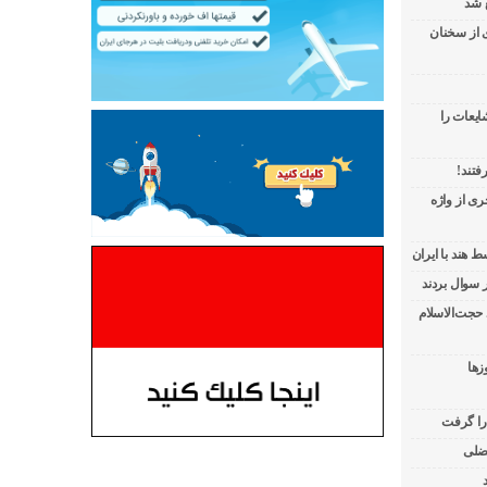
 شد
ی از سخنان
ایعات را
فتند!
ی از واژه
 هند با ایران
 حجت‌الاسلام
زها
 را گرفت