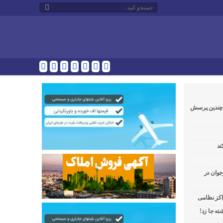
و چندین پرسش
ند
جوان در
راکز نظامی
ه جا زد!