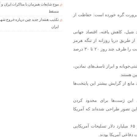
موج شایعات همزمان با مذاکرات ایران و آ
مسقط
 ضرورت گره خورده است: حفاظت از
تکذیب هشدار جدید چین درباره خروج شهر
ایران
 شیل، کاهش یافته، اقتصاد جهانی
ل نفت حمل‌شده از طریق دریا روزانه از تنگه هرمز
عبور می‌کند. یک وقفه در این منطقه می‌تواند قیمت جهانی نفت را ظرف چند روز ۲۰ تا ۳۰ درصد
‌جویانه و ابراز تاسف‌های نمادین،
ن هستند.
مانع از گرایش بیشتر این پایتخت‌ها
 این ژست‌ها برای محدود کردن
ن تصور طراحی شده‌اند که آمریکا
بین سال‌های ۲۰۱۵ تا ۲۰۲۲، کشورهای خلیج فارس بیش از ۶۵ میلیارد دلار تسلیحات آمریکایی
دفاعی آمریکا بودند.