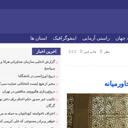
 جهان
راستی آزمایی
اینفوگرافیک
استان ها
اخرین اخبار
۰ نظر
چاپ خبر
گزارش ادعایی سازمان ضدایرانی هرانا 
بی‌پاسخ
دروغ اورژانسی در دانشگاه!
اورمیانه
مخبر از هیچ لیست انتخاباتی حمایت نمی‌ک
دروغ‌پردازی هالیوودی منافقین در تهران
تکذیب خبر صدور حکم اعدام برای دختر نو
گرگان
اعتراف ناخواسته کودتاچیان به حمله به م
خواهر و برادر مصنوعی که علی کریمی کشت