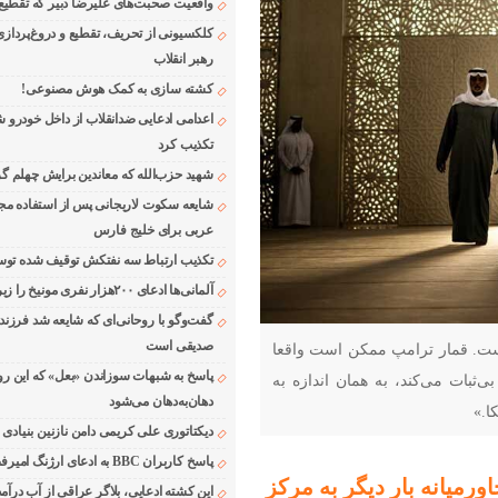
واقعیت صحبت‌های علیرضا دبیر که تقطیع
کلکسیونی از تحریف، تقطیع و دروغ‌پرداز
رهبر انقلاب
کشته سازی به کمک هوش مصنوعی!
اعدامی ادعایی ضدانقلاب از داخل خودرو ش
تکذیب کرد
شهید حزب‌الله که معاندین برایش چهلم گر
شایعه سکوت لاریجانی پس از استفاده مجر
عربی برای خلیج فارس
تکذیب ارتباط سه نفتکش توقیف شده توسط
آلمانی‌ها ادعای ۲۰۰هزار نفری مونیخ را زیر سوال بردند
گفت‌وگو با روحانی‌ای که شایعه شد فرزند
صدیقی است
ست. قمار ترامپ ممکن است واقعا
پاسخ به شبهات سوزاندن «بعل» که این رو
بی‌ثبات می‌کند، به همان اندازه به
دهان‌به‌دهان می‌شود
ا.»
دیکتاتوری علی کریمی دامن نازنین بنیادی
پاسخ کاربران BBC به ادعای ارژنگ امیرفضلی
ورمیانه بار دیگر به مرکز
این کشته ادعایی، بلاگر عراقی از آب درآمد