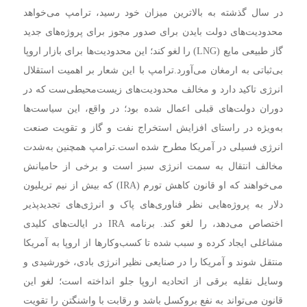
در سال گذشته به بالاترین میزان خود رسید، ترامپ می‌خواهد
محدودیت‌های دولت بایدن برای صدور مجوز برای پروژه‌های جدید
گاز طبیعی مایع (LNG) را لغو کند؛ این محدودیت‌ها برای بازار اروپا
بی‌ثباتی به ارمغان می‌آورد.
ترامپ با این شعار بر اهمیت استقلال
انرژی تاکید دارد و مخالف محدودیت‌های زیست‌محیطی‌ست که در
دوران دولت‌های قبلی اعمال شده بود؛ در واقع، این سیاست‌ها
به‌ویژه در راستای افزایش استخراج نفت و گاز و تقویت صنعت
انرژی فسیلی در آمریکا مطرح شده است.
ترامپ همچنین به‌شدت
مخالف انتقال به سمت انرژی سبز است و برخی از حامیانش
می‌خواهند که او قانون کاهش تورم (IRA) که بیش از نیم تریلیون
دلار به پروژه‌هایی نظر فناوری‌های پاک و انرژی‌های تجدیدپذیر
اختصاص می‌دهد، را لغو کند. برنامه IRA در ایالت‌های کلیدی
مشاغلی ایجاد کرده و سبب شده تا کسب‌وکارها از اروپا به آمریکا
منتقل شوند و آمریکا را در صنایعی نظیر انرژی بادی، خورشیدی و
وسایل نقلیه برقی از اتحادیه اروپا جلو انداخته است؛ لغو این
قانون می‌تواند به نفع بروکسل باشد و رقابت با واشنگتن را تقویت