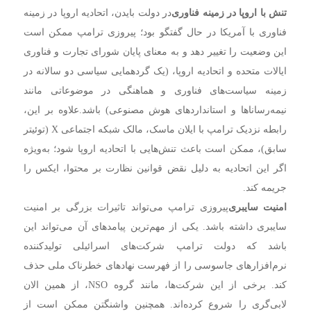
تنش‌ با اروپا در زمینه فناوری
در دولت بایدن، اتحادیه اروپا در زمینه
فناوری با آمریکا در حال گفتگو بود؛ پیروزی ترامپ ممکن است
این وضعیت را تغییر دهد و به معنای پایان شورای تجارت و فناوری
ایالات متحده و اتحادیه اروپا، (یک گردهمایی سیاسی دو سالانه در
زمینه سیاست‌های فناوری و هماهنگی در موضوعاتی مانند
نیمه‌رساناها و استانداردهای هوش مصنوعی) باشد.
علاوه بر این،
رابطه نزدیک ترامپ با ایلان ماسک، مالک شبکه اجتماعی X (توئیتر
سابق)، ممکن است باعث تنش‌هایی با اتحادیه اروپا شود؛ به‌ویژه
اگر این اتحادیه به دلیل نقض قوانین نظارت بر محتوا، ایکس را
جریمه کند.
امنیت سایبری
پیروزی ترامپ می‌تواند تاثیرات بزرگی بر امنیت
سایبری داشته باشد. یکی از مهم‌ترین پیامدهای آن می‌تواند این
باشد که دولت ترامپ شرکت‌های اسرائیلی تولیدکننده
نرم‌افزارهای جاسوسی را از فهرست نهادهای خطرناک ملی حذف
کند.
برخی از این شرکت‌ها، مانند گروه NSO، از همین الان
لابی‌گری را شروع کرده‌اند.
همچنین واشنگتن ممکن است از