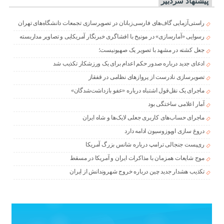
پیشنهاد سردبیر
راستی‌آزمایی گاف‌های فارسی‌زبانان در تصویرسازی تجمعات دانشگاه‌های تهران
رسوایی «آمارسازی» در مونیخ با افشاگری خبرنگار آمریکایی و تصاویر مداربسته
جعل کشته در مشهد با تصویر یک صهیونیست؛
ادعای جدید درباره صدور حکم اعدام برای یک ورزشکار تکذیب شد
تصویرسازی نادرست از پروازهای نظامی در قفقاز
ماجرای یک نقل‌قول اشتباه درباره «عفو بازداشت‌شدگان»
آمار اعلامی ساختگی بود
ماجرای حساب‌های کاربری جعلی لایک‌ها و شاه ایران
دروغ سازی اوپوزوسیون ادامه دارد
ری‌پست جنجالی ترامپ درباره شانس بزرگ آمریکا
موج شایعات همزمان با مذاکرات ایران و آمریکا در مسقط
تکذیب هشدار جدید چین درباره خروج شهروندانش از ایران