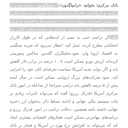
بانک مرکزی؛ بخوانید «ترامپاگِدون!»
* ترامپاگِدون
ساخته شده از
ترامپ و آرماگِدون (آخر‌الزمان) اشاره به تغییرات و بحران‌هایی
که ممکن است در دوران ترامپ در سیاست‌ها و اقتصاد به ویژه
در زمینه‌هایی مانند بانکداری مرکزی و سیاست‌های مالی رخ
دهد.
اگر ترامپ حتی به نیمی از ایده‌هایی که در طول کارزار
انتخاباتی مطرح کرده، عمل کند، انتظار می‌رود که ضربه سنگینی
به اقتصاد اروپا وارد شود.
تحلیلگران گلدمن ساکس پیش‌بینی
کرده‌اند ارزش یورو ممکن است تا ۱۰ درصد در برابر دلار کاهش
یابد و اگر دولت جدید آمریکا سیاست تعرفه‌ای کلی خود را اجرایی
کند، سود شرکت‌های بزرگ اروپایی ممکن است در سال آینده
بیش از ۵ درصد کاهش یابد.
ترامپ صراحتا از مداخله در امور بانک
مرکزی آمریکا (فدرال رزرو) گفته که می‌تواند تاثیرات زیادی بر
ثبات سیستم مالی جهانی و ادامه تسلط دلار به‌عنوان ارز ذخیره
جهانی داشته باشد.
همچنین، دخالت ترامپ در امور فدرال رزرو و
برنامه‌های مهاجرتی ممکن است فشارهای اقتصادی بیشتری ایجاد
کند که می‌تواند به افزایش نرخ بهره در آمریکا و فشار بر بانک