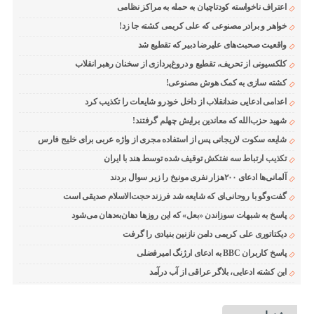
اعتراف ناخواسته کودتاچیان به حمله به مراکز نظامی
خواهر و برادر مصنوعی که علی کریمی کشته جا زد!
واقعیت صحبت‌های علیرضا دبیر که تقطیع شد
کلکسیونی از تحریف، تقطیع و دروغ‌پردازی از سخنان رهبر انقلاب
کشته سازی به کمک هوش مصنوعی!
اعدامی ادعایی ضدانقلاب از داخل خودرو شایعات را تکذیب کرد
شهید حزب‌الله که معاندین برایش چهلم گرفتند!
شایعه سکوت لاریجانی پس از استفاده مجری از واژه عربی برای خلیج فارس
تکذیب ارتباط سه نفتکش توقیف شده توسط هند با ایران
آلمانی‌ها ادعای ۲۰۰هزار نفری مونیخ را زیر سوال بردند
گفت‌وگو با روحانی‌ای که شایعه شد فرزند حجت‌الاسلام صدیقی است
پاسخ به شبهات سوزاندن «بعل» که این روزها دهان‌به‌دهان می‌شود
دیکتاتوری علی کریمی دامن نازنین بنیادی را گرفت
پاسخ کاربران BBC به ادعای ارژنگ امیرفضلی
این کشته ادعایی، بلاگر عراقی از آب درآمد