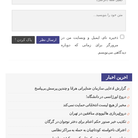
ذخیره نام، ایمیل و وبسایت من در
ارسال نظر
پاک کردن !
مرورگر برای زمانی که دوباره
دیدگاهی می‌نویسم.
اخرین اخبار
گزارش ادعایی سازمان ضدایرانی هرانا و چندین پرسش بی‌پاسخ
دروغ اورژانسی در دانشگاه!
مخبر از هیچ لیست انتخاباتی حمایت نمی‌کند
دروغ‌پردازی هالیوودی منافقین در تهران
تکذیب خبر صدور حکم اعدام برای دختر نوجوان در گرگان
اعتراف ناخواسته کودتاچیان به حمله به مراکز نظامی