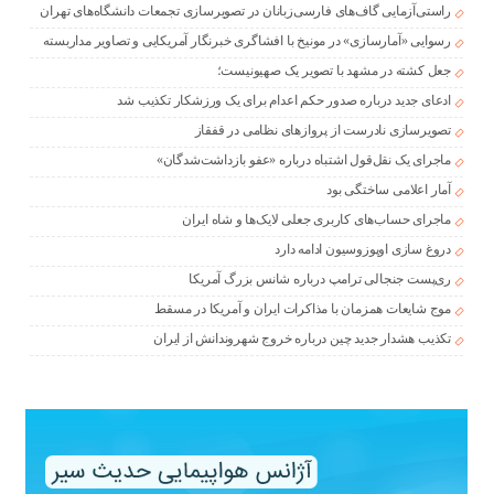
راستی‌آزمایی گاف‌های فارسی‌زبانان در تصویرسازی تجمعات دانشگاه‌های تهران
رسوایی «آمارسازی» در مونیخ با افشاگری خبرنگار آمریکایی و تصاویر مداربسته
جعل کشته در مشهد با تصویر یک صهیونیست؛
ادعای جدید درباره صدور حکم اعدام برای یک ورزشکار تکذیب شد
تصویرسازی نادرست از پروازهای نظامی در قفقاز
ماجرای یک نقل‌قول اشتباه درباره «عفو بازداشت‌شدگان»
آمار اعلامی ساختگی بود
ماجرای حساب‌های کاربری جعلی لایک‌ها و شاه ایران
دروغ سازی اوپوزوسیون ادامه دارد
ری‌پست جنجالی ترامپ درباره شانس بزرگ آمریکا
موج شایعات همزمان با مذاکرات ایران و آمریکا در مسقط
تکذیب هشدار جدید چین درباره خروج شهروندانش از ایران