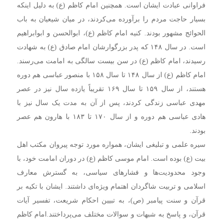
فراوانی عبادت ایشان است. همچنین امام کاظم (ع) به دلیل اینکه
بسیار حاجت مردم را برآورده می‌کردند، در میان شیعیان به باب
الحوائج مشهور بودند. کنیه امام کاظم (ع)، ابوالحسن و ابوابراهیم
است. در سال ۱۴۸ که پدر بزرگوارشان امام صادق (ع) به شهادت
رسیدند، امام کاظم (ع) در سن بیست سالگی به امامت می‌رسند.
امام کاظم (ع) از سال ۱۴۸ تا سال ۱۵۸ با منصور عباسی هم دوره
هستند، از سال ۱۵۹ تا سال ۱۶۹ تقریباً یازده سال نیز در عصر
مهدی عباسی زندگی کردند، پس از آن به مدت یک سال نیز با
هادی عباسی هم دوره و از سال ۱۷۰ تا ۱۸۳ با هارون هم عصر
بودند.
سیره علمی و تبلیغی ایشان، همواره مورد توجه پیروان مکتب اهل
بیت (ع) بوده است. امام موسی کاظم (ع) در دوران امامت خود، با
وجود محدودیت‌ها و فشارهای سیاسی، به گسترش معارف
اسلامی و تربیت شاگردان اهتمام ویژه‌ای داشتند. ایشان با تکیه بر
قرآن و سنت پیامبر (ص)، به تبیین احکام شریعت، تفسیر آیات
قرآن، و پاسخ به شبهات و سوالات مختلف می‌پرداختند.امام کاظم