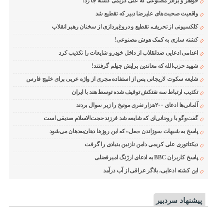
خواهر و برادر مصنوعی که علی کریمی کشته جا زد!
واقعیت صحبت‌های علیرضا دبیر که تقطیع شد
کلکسیونی از تحریف، تقطیع و دروغ‌پردازی از سخنان رهبر انقلاب
کشته سازی به کمک هوش مصنوعی!
اعدامی ادعایی ضدانقلاب از داخل خودرو شایعات را تکذیب کرد
شهید حزب‌الله که معاندین برایش چهلم گرفتند!
شایعه سکوت لاریجانی پس از استفاده مجری از واژه عربی برای خلیج فارس
تکذیب ارتباط سه نفتکش توقیف شده توسط هند با ایران
آلمانی‌ها ادعای ۲۰۰هزار نفری مونیخ را زیر سوال بردند
گفت‌وگو با روحانی‌ای که شایعه شد فرزند حجت‌الاسلام صدیقی است
پاسخ به شبهات سوزاندن «بعل» که این روزها دهان‌به‌دهان می‌شود
دیکتاتوری علی کریمی دامن نازنین بنیادی را گرفت
پاسخ کاربران BBC به ادعای ارژنگ امیرفضلی
این کشته ادعایی، بلاگر عراقی از آب درآمد
پیشنهاد سردبیر