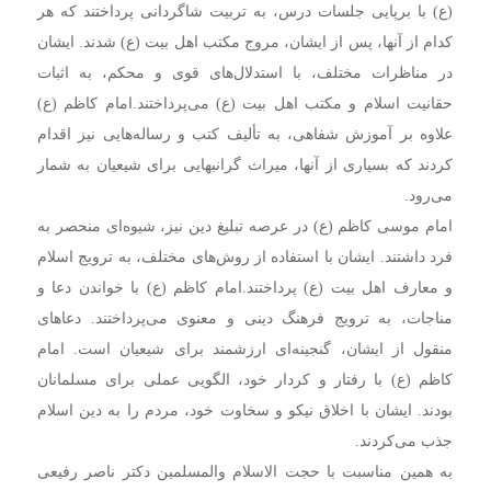
(ع) با برپایی جلسات درس، به تربیت شاگردانی پرداختند که هر
کدام از آنها، پس از ایشان، مروج مکتب اهل بیت (ع) شدند. ایشان
در مناظرات مختلف، با استدلال‌های قوی و محکم، به اثبات
حقانیت اسلام و مکتب اهل بیت (ع) می‌پرداختند.امام کاظم (ع)
علاوه بر آموزش شفاهی، به تألیف کتب و رساله‌هایی نیز اقدام
کردند که بسیاری از آنها، میراث گرانبهایی برای شیعیان به شمار
می‌رود.
امام موسی کاظم (ع) در عرصه تبلیغ دین نیز، شیوه‌ای منحصر به
فرد داشتند. ایشان با استفاده از روش‌های مختلف، به ترویج اسلام
و معارف اهل بیت (ع) پرداختند.امام کاظم (ع) با خواندن دعا و
مناجات، به ترویج فرهنگ دینی و معنوی می‌پرداختند. دعاهای
منقول از ایشان، گنجینه‌ای ارزشمند برای شیعیان است. امام
کاظم (ع) با رفتار و کردار خود، الگویی عملی برای مسلمانان
بودند. ایشان با اخلاق نیکو و سخاوت خود، مردم را به دین اسلام
جذب می‌کردند.
به همین مناسبت با حجت الاسلام والمسلمین دکتر ناصر رفیعی