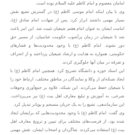
امامان معصوم و امام کاظم علیه السلام بوده است.
وی با بیان اینکه امام موسی کاظم (ع) در گسترش تشیع نقش
بسیار مهمی داشتند ابراز کرد: پس از شهادت امام صادق (ع)،
امامت ایشان به عنوان امام هفتم شیعیان تثبیت شد. این امر باعث
شد تا شیعیان در زمان پرآشوب حکومت عباسیان، از مسیر حق
دور نشوند. امام کاظم (ع) با وجود محدودیت‌ها و فشارهای
حکومتی، همواره به هدایت و ارشاد شیعیان پرداختند و از انحراف
و تفرقه در میان آنها جلوگیری کردند.
این استاد حوزه و دانشگاه تصریح کرد: همچنین امام کاظم (ع) با
ایجاد شبکه‌ای از وکلا و نمایندگان در مناطق مختلف، ارتباط خود را
با شیعیان حفظ می‌کردند. این شبکه، علاوه بر جمع‌آوری وجوهات
شرعی، به آموزش و تبلیغ معارف اهل بیت (ع) نیز می‌پرداخت.
این سازماندهی، تشیع را به یک جریان منسجم و پویاتر تبدیل کرد.
وی گفت: امام کاظم (ع) با وجود محدودیت‌هایی که برایشان ایجاد
شده بود، از فرصت‌های مختلف برای تبیین و ترویج معارف اهل
بیت (ع) استفاده می‌کردند. شاگردان و اصحاب ایشان، نقش مهمی