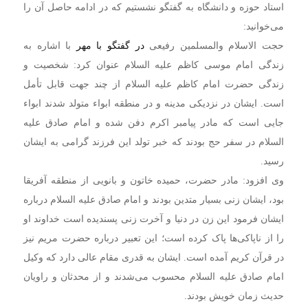
استاد حوزه و دانشگاه به گفتگو نشستیم که در ادامه حاصل آن را
می‌خوانید:
حجت الاسلام والمسلمین رفیعی
در گفتگو با مهر
با اشاره به
زندگی امام موسی کاظم علیه السلام عنوان کرد: شخصیت و
زندگی حضرت امام کاظم علیه السلام از چند جهت قابل تأمل
است. ایشان در نزدیکی مدینه و در منطقه ابواء متولد شدند ابواء
جایی است که مادر پیامبر اکرم دفن شده و امام صادق علیه
السلام در سفر حج بودند که خبر تولد این فرزند گرامی به ایشان
رسید.
وی افزود: مادر حضرت، حمیده خاتون و بانویی از منطقه آفریقا
بود، ایشان زنی بسیار متدین بودند و امام صادق علیه السلام درباره
ایشان فرمود این زن در دنیا و آخرت زنی پسندیده است خداوند او
را از ناپاکی‌ها پاک کرده است؛ این تعبیر درباره حضرت مریم نیز
در قرآن کریم آمده است. ایشان به قدری مقام عالی دارد که وکیل
امام صادق علیه السلام محسوب می‌شدند و از محدثان و راویان
حدیث زمان خویش بودند.