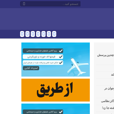
و چندین پرسش
ند
جوان در
راکز نظامی
ه جا زد!