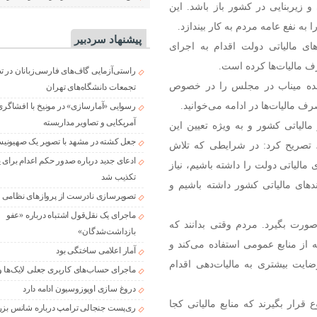
و زیربنایی در کشور باز باشد. این
به نفع عامه مردم به کار بیندازد.
پیشنهاد سردبیر
ای مالیاتی دولت اقدام به اجرای
 مالیات‌ها کرده است.
راستی‌آزمایی گاف‌های فارسی‌زبانان در 
ینده میناب در مجلس را در خصوص
تجمعات دانشگاه‌های تهران
مالیات‌ها در ادامه می‌خوانید.
رسوایی «آمارسازی» در مونیخ با افشاگری
آمریکایی و تصاویر مداربسته
لیاتی کشور و به ویژه تعیین این
جعل کشته در مشهد با تصویر یک صهیونی
 تصریح کرد: در شرایطی که تلاش
ادعای جدید درباره صدور حکم اعدام برای
مالیاتی دولت را داشته باشیم، نیاز
تکذیب شد
ای مالیاتی کشور داشته باشیم و
تصویرسازی نادرست از پروازهای نظامی د
ماجرای یک نقل‌قول اشتباه درباره «عفو
 صورت بگیرد. مردم وقتی بدانند که
بازداشت‌شدگان»
ه از منابع عمومی استفاده می‌کند و
آمار اعلامی ساختگی بود
ایت بیشتری به مالیات‌دهی اقدام
ماجرای حساب‌های کاربری جعلی لایک‌ها و
دروغ سازی اوپوزوسیون ادامه دارد
رار بگیرند که منابع مالیاتی کجا
ری‌پست جنجالی ترامپ درباره شانس بزر