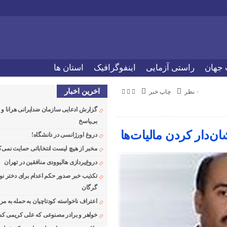
 جهان
راستی آزمایی
اینفوگرافیک
استان ها
اخرین اخبار
۰ نظر
چاپ خبر
گزارش ادعایی سازمان ضدایرانی هرانا 
بی‌پاسخ
ن‌دار کردن مالیات‌ها
دروغ اورژانسی در دانشگاه!
مخبر از هیچ لیست انتخاباتی حمایت نمی‌ک
دروغ‌پردازی هالیوودی منافقین در تهران
تکذیب خبر صدور حکم اعدام برای دختر نو
گرگان
اعتراف ناخواسته کودتاچیان به حمله به م
خواهر و برادر مصنوعی که علی کریمی کشت