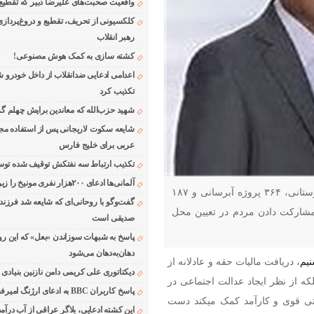
واقعیت صحبت‌های علیرضا دبیر که تقطیع
کلکسیونی از تحریف، تقطیع و دروغ‌پرداز
رهبر انقلاب
کشته سازی به کمک هوش مصنوعی!
اعدامی ادعایی ضدانقلاب از داخل خودرو ش
تکذیب کرد
شهید حزب‌الله که معاندین برایش چهلم گر
شایعه سکوت لاریجانی پس از استفاده مجر
عربی برای خلیج فارس
تکذیب ارتباط سه نفتکش توقیف شده توسط
آلمانی‌ها ادعای ۲۰۰هزار نفری مونیخ را زیر سوال بردند
نماینده میناب در مجلس گفت: تأمین اعتبار ۲۰۴ پروژه بیمارستانی، ۳۶۴ پروژه آبرسانی و ۱۸۷
گفت‌وگو با روحانی‌ای که شایعه شد فرزند
مشارکت دادن مردم در تعیین محل
صدیقی است
پاسخ به شبهات سوزاندن «بعل» که این رو
دهان‌به‌دهان می‌شود
یم
، دریافت مالیات حقه و عادلانه از
دیکتاتوری علی کریمی دامن نازنین بنیادی
که از نظر ایجاد عدالت اجتماعی در
پاسخ کاربران BBC به ادعای ارژنگ امیرفضلی
تی قوی و کارآمد کمک می­کند دست
این کشته ادعایی، بلاگر عراقی از آب درآمد