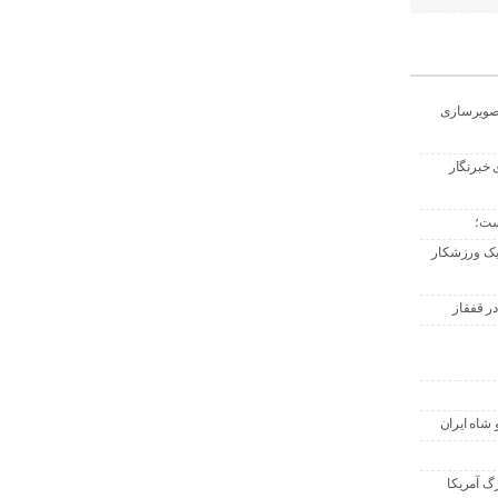
تصویرسازی
 خبرنگار
ست؛
 یک ورزشکار
ر قفقاز
 شاه ایران
گ آمریکا