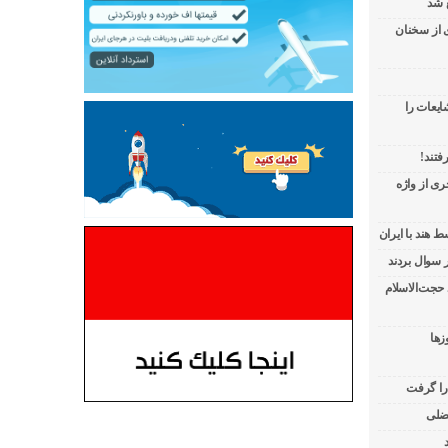
 شد
ی از سخنان
ایعات را
فتند!
ی از واژه
 هند با ایران
 حجت‌الاسلام
زها
 را گرفت