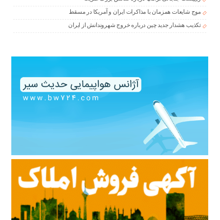
موج شایعات همزمان با مذاکرات ایران و آمریکا در مسقط
تکذیب هشدار جدید چین درباره خروج شهروندانش از ایران