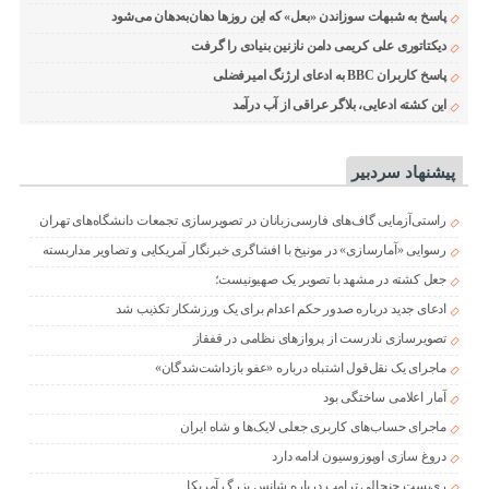
پاسخ به شبهات سوزاندن «بعل» که این روزها دهان‌به‌دهان می‌شود
دیکتاتوری علی کریمی دامن نازنین بنیادی را گرفت
پاسخ کاربران BBC به ادعای ارژنگ امیرفضلی
این کشته ادعایی، بلاگر عراقی از آب درآمد
پیشنهاد سردبیر
راستی‌آزمایی گاف‌های فارسی‌زبانان در تصویرسازی تجمعات دانشگاه‌های تهران
رسوایی «آمارسازی» در مونیخ با افشاگری خبرنگار آمریکایی و تصاویر مداربسته
جعل کشته در مشهد با تصویر یک صهیونیست؛
ادعای جدید درباره صدور حکم اعدام برای یک ورزشکار تکذیب شد
تصویرسازی نادرست از پروازهای نظامی در قفقاز
ماجرای یک نقل‌قول اشتباه درباره «عفو بازداشت‌شدگان»
آمار اعلامی ساختگی بود
ماجرای حساب‌های کاربری جعلی لایک‌ها و شاه ایران
دروغ سازی اوپوزوسیون ادامه دارد
ری‌پست جنجالی ترامپ درباره شانس بزرگ آمریکا