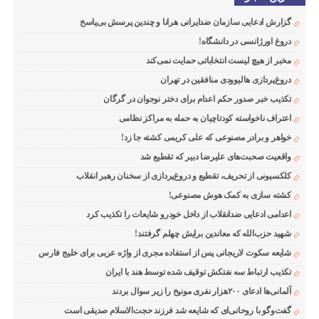
گزارش ادعایی سازمان ضدایرانی هرانا و چندین پرسش بی‌پاسخ
دروغ اورژانسی در دانشگاه!
مخبر از هیچ لیست انتخاباتی حمایت نمی‌کند
دروغ‌پردازی هالیوودی منافقین در تهران
تکذیب خبر صدور حکم اعدام برای دختر نوجوان در گرگان
اعتراف ناخواسته کودتاچیان به حمله به مراکز نظامی
خواهر و برادر مصنوعی که علی کریمی کشته جا زد!
واقعیت صحبت‌های علیرضا دبیر که تقطیع شد
کلکسیونی از تحریف، تقطیع و دروغ‌پردازی از سخنان رهبر انقلاب
کشته سازی به کمک هوش مصنوعی!
اعدامی ادعایی ضدانقلاب از داخل خودرو شایعات را تکذیب کرد
شهید حزب‌الله که معاندین برایش چهلم گرفتند!
شایعه سکوت لاریجانی پس از استفاده مجری از واژه عربی برای خلیج فارس
تکذیب ارتباط سه نفتکش توقیف شده توسط هند با ایران
آلمانی‌ها ادعای ۲۰۰هزار نفری مونیخ را زیر سوال بردند
گفت‌وگو با روحانی‌ای که شایعه شد فرزند حجت‌الاسلام صدیقی است