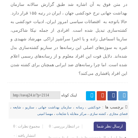
در متن فوق به آن اشاره شد طبق گزارش سالانه سازمان
بهداشت جهانی نرخ خودکشی جهان ، ایران در رتبه ۱۵۵ قرار دارد.
حالا باتوجه به اقتضائات سیاسی امروز ایران، ادبیات خودکشی به
کشته‌سازی تبدیل شده است. افرادی از جمله نیکا شاکرمی،
سارینا اسماعیل زاده و یا اخیرا سرآشپز اراکی مهرشاد شهیدی و
غیره به سوژه‌های اصلی این رسانه‌ها در سناریو کشته‌سازی بدل
شده‌اند. دلایل فوت این افراد معلوم و از رسانه‌های رسمی اعلام
شده است. اما چرا رسانه‌های ضد ایرانی همچنان برای کشته شدن
این افراد پافشاری می‌کنند؟
لینک کوتاه
برچسب ها :
خودکشی
،
رسانه‌
،
سازمان بهداشت جهانی
،
سناریو
،
شایعه
،
فضای مجازی
،
کشته سازی
،
مرکز مقابله با شایعات
،
مهسا امینی
ارسال نظر شما
در انتظار بررسی : 0
مجموع نظرات : 0
انتشار یافته : ۰
نظرات ارسال شده توسط شما، پس از تایید توسط