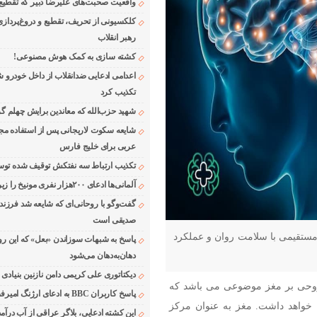
واقعیت صحبت‌های علیرضا دبیر که تقطیع
کلکسیونی از تحریف، تقطیع و دروغ‌پرداز
رهبر انقلاب
کشته سازی به کمک هوش مصنوعی!
اعدامی ادعایی ضدانقلاب از داخل خودرو ش
تکذیب کرد
شهید حزب‌الله که معاندین برایش چهلم گر
شایعه سکوت لاریجانی پس از استفاده مجر
عربی برای خلیج فارس
تکذیب ارتباط سه نفتکش توقیف شده توسط
آلمانی‌ها ادعای ۲۰۰هزار نفری مونیخ را زیر سوال بردند
گفت‌وگو با روحانی‌ای که شایعه شد فرزند
صدیقی است
مستقیمی با سلامت روان و عملکرد
پاسخ به شبهات سوزاندن «بعل» که این رو
دهان‌به‌دهان می‌شود
دیکتاتوری علی کریمی دامن نازنین بنیادی
 روحی بر مغز موضوعی می باشد که
پاسخ کاربران BBC به ادعای ارژنگ امیرفضلی
 خواهد داشت. مغز به عنوان مرکز
این کشته ادعایی، بلاگر عراقی از آب درآمد