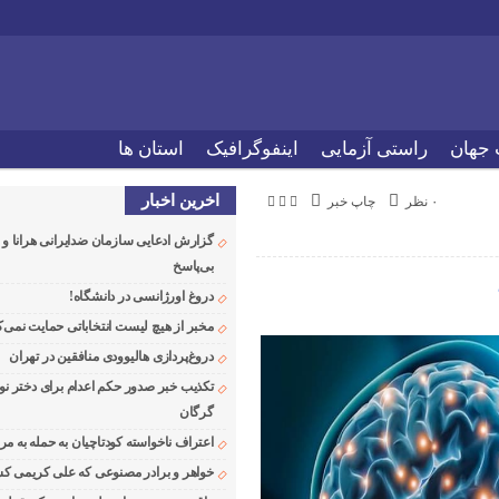
 جهان
راستی آزمایی
اینفوگرافیک
استان ها
اخرین اخبار
۰ نظر
چاپ خبر
گزارش ادعایی سازمان ضدایرانی هرانا 
بی‌پاسخ
دروغ اورژانسی در دانشگاه!
مخبر از هیچ لیست انتخاباتی حمایت نمی‌ک
دروغ‌پردازی هالیوودی منافقین در تهران
تکذیب خبر صدور حکم اعدام برای دختر نو
گرگان
اعتراف ناخواسته کودتاچیان به حمله به م
خواهر و برادر مصنوعی که علی کریمی کشت