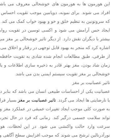
این هورمون ‌ها به هورمون ‌های خوشحالی معروف می با
افراد می ‌شوند. برای نمونه، دوپامین موجب تقویت احساس 
که سروتونین به تنظیم خلق و خو و بهبود خواب کمک می‌ کند.
ایجاد حس آرامش می ‌شود و اکسی ‌توسین در تقویت روابط
بیشتر با دیگران نقش دارد. از دیگر تاثیر خوشحالی بر مغز
اشاره کرد که منجر به بهبود قابل توجهی در رفتار و اخلاق می
از طرفی، طبق مطالعات انجام شده شادی به تقویت حافظه و 
زمان شاد بودن، مغز بهتر قادر به ذخیره ‌سازی اطلاعات و یا
خوشحالی بر مغز تقویت سیستم ایمنی بدن می باشد.
تاثیر عصبانیت بر مغز
عصبانیت یکی از احساسات طبیعی انسان می باشد که بنابر د
یا نارضایتی ‌ها ایجاد می گردد.
تاثیر عصبانیت بر مغز
بسیار فرا
به صورت کلی موجب ایجاد تغییرات عمیقی در عملکرد مغز و 
تواند سلامت جسمی درگیر کند. زمانی که فرد در حال تجرب
سرعت وارد حالت واکنشی می ‌شود. در این لحظات، هورم
نورآدرنالین ترشح می‌ شوند که موجب افزایش سطح آگاهی و 