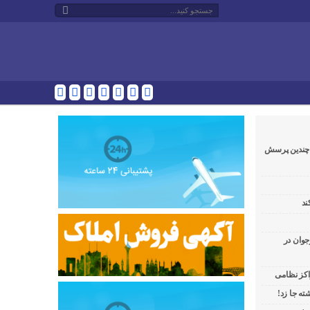
و چندین پرسش
ند
جوان در
راکز نظامی
ه جا زد!