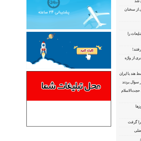
 شد
ی از سخنان
ایعات را
فتند!
ی از واژه
 هند با ایران
 حجت‌الاسلام
زها
 را گرفت