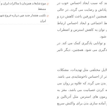
شند که سبب ایجاد احساس خوب در
موج شایعات همزمان با مذاکرات ایران و آ
مسقط
پاداش و رضایت می گردد، در حالی
تکذیب هشدار جدید چین درباره خروج شهر
 همچنین اندورفین باعث کاهش درد و
ایران
 اجتماعی و ایجاد احساس ارتباط
 می توان به کاهش استرس و اضطراب
 شود.
توانایی یادگیری کمک می ‌کند. در
دگیری می‌ شود. همچنین، دیگر تاثیر
لایل مختلفی مثل تهدیدات، مشکلات
تر از احساس ناخوشایندی می باشد.
بدن می گردد که علاوه بر روان می
ه کردن عصبانیت می باشد، مغز به
ون ‌های استرس مثل آدرنالین و
آماده ‌سازی بدن برای واکنش سریع