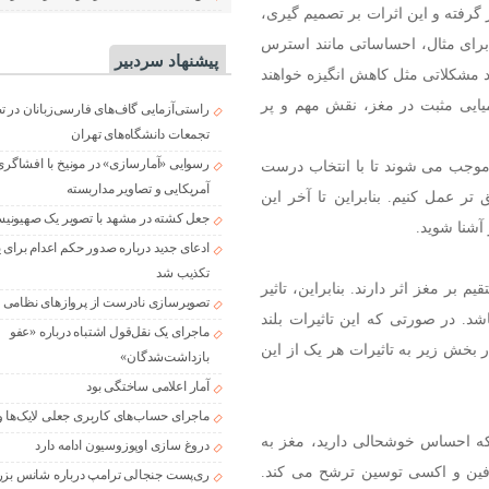
گرفته و این اثرات بر تصمیم‌ گیری،
رای مثال، احساساتی مانند استرس
پیشنهاد سردبیر
د مشکلاتی مثل کاهش انگیزه خواهند
ایی مثبت در مغز، نقش مهم و پر
راستی‌آزمایی گاف‌های فارسی‌زبانان در 
تجمعات دانشگاه‌های تهران
رسوایی «آمارسازی» در مونیخ با افشاگری
 موجب می شوند تا با انتخاب درست
آمریکایی و تصاویر مداربسته
ر عمل کنیم. بنابراین تا آخر این
جعل کشته در مشهد با تصویر یک صهیونی
آشنا شوید.
ادعای جدید درباره صدور حکم اعدام برای
تکذیب شد
بر مغز اثر دارند. بنابراین، تاثیر
تصویرسازی نادرست از پروازهای نظامی د
. در صورتی که این تاثیرات بلند
ماجرای یک نقل‌قول اشتباه درباره «عفو
 بخش زیر به تاثیرات هر یک از این
بازداشت‌شدگان»
آمار اعلامی ساختگی بود
ماجرای حساب‌های کاربری جعلی لایک‌ها و
که احساس خوشحالی دارید، مغز به
دروغ سازی اوپوزوسیون ادامه دارد
ین و اکسی‌ توسین ترشح می ‌کند.
ری‌پست جنجالی ترامپ درباره شانس بزر