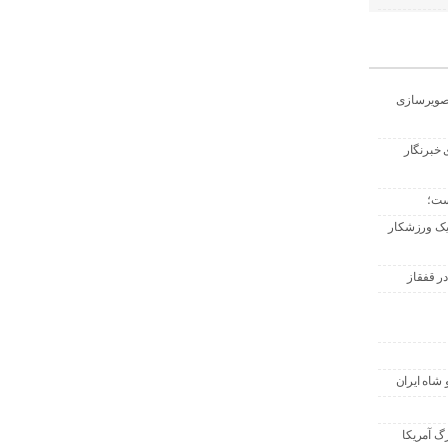
تصویرسازی
 خبرنگار
ست؛
 یک ورزشکار
ر قفقاز
 شاه ایران
گ آمریکا