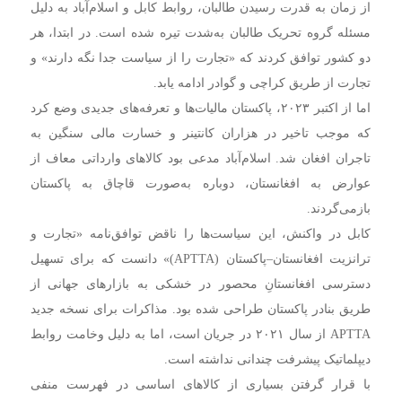
از زمان به قدرت رسیدن طالبان، روابط کابل و اسلام‌آباد به دلیل
مسئله گروه تحریک طالبان به‌شدت تیره شده است. در ابتدا، هر
دو کشور توافق کردند که «تجارت را از سیاست جدا نگه دارند» و
تجارت از طریق کراچی و گوادر ادامه یابد.
اما از اکتبر ۲۰۲۳، پاکستان مالیات‌ها و تعرفه‌های جدیدی وضع کرد
که موجب تاخیر در هزاران کانتینر و خسارت مالی سنگین به
تاجران افغان شد. اسلام‌آباد مدعی بود کالاهای وارداتی معاف از
عوارض به افغانستان، دوباره به‌صورت قاچاق به پاکستان
بازمی‌گردند.
کابل در واکنش، این سیاست‌ها را ناقض توافق‌نامه «تجارت و
ترانزیت افغانستان–پاکستان (APTTA)» دانست که برای تسهیل
دسترسی افغانستانِ محصور در خشکی به بازارهای جهانی از
طریق بنادر پاکستان طراحی شده بود. مذاکرات برای نسخه جدید
APTTA از سال ۲۰۲۱ در جریان است، اما به دلیل وخامت روابط
دیپلماتیک پیشرفت چندانی نداشته است.
با قرار گرفتن بسیاری از کالاهای اساسی در فهرست منفی