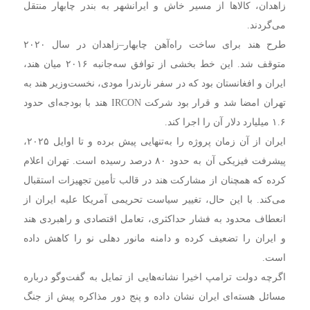
زاهدان، کالاها از مسیر خاش و ایرانشهر به بندر چابهار منتقل
می‌گردند.
طرح هند برای ساخت راه‌آهن چابهار–زاهدان در سال ۲۰۲۰
متوقف شد. این خط بخشی از توافق سه‌جانبه ۲۰۱۶ میان هند،
ایران و افغانستان بود که در سفر نارندرا مودی، نخست‌وزیر هند به
تهران امضا شد و قرار بود شرکت IRCON هند با بودجه‌ای حدود
۱.۶ میلیارد دلار آن را اجرا کند.
ایران از آن زمان پروژه را به‌تنهایی پیش برده و تا اوایل ۲۰۲۵،
پیشرفت فیزیکی آن به حدود ۸۰ درصد رسیده است. تهران اعلام
کرده که همچنان از مشارکت هند در قالب تأمین تجهیزات استقبال
می‌کند. با این حال، تغییر سیاست تحریمی آمریکا علیه ایران از
انعطاف محدود به فشار حداکثری، تعامل اقتصادی و راهبردی هند
و ایران را تضعیف کرده و دامنه مانور دهلی نو را کاهش داده
است.
اگرچه دولت ترامپ اخیرا نشانه‌هایی از تمایل به گفت‌وگو درباره
مسائل هسته‌ای ایران نشان داده و پنج دور مذاکره پیش از جنگ