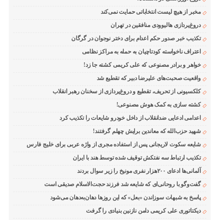
مخبر از هیچ لیست انتخاباتی حمایت نمی‌کند
دروغ‌پردازی هالیوودی منافقین در تهران
تکذیب خبر صدور حکم اعدام برای دختر نوجوان در گرگان
اعتراف ناخواسته کودتاچیان به حمله به مراکز نظامی
خواهر و برادر مصنوعی که علی کریمی کشته جا زد!
واقعیت صحبت‌های علیرضا دبیر که تقطیع شد
کلکسیونی از تحریف، تقطیع و دروغ‌پردازی از سخنان رهبر انقلاب
کشته سازی به کمک هوش مصنوعی!
اعدامی ادعایی ضدانقلاب از داخل خودرو شایعات را تکذیب کرد
شهید حزب‌الله که معاندین برایش چهلم گرفتند!
شایعه سکوت لاریجانی پس از استفاده مجری از واژه عربی برای خلیج فارس
تکذیب ارتباط سه نفتکش توقیف شده توسط هند با ایران
آلمانی‌ها ادعای ۲۰۰هزار نفری مونیخ را زیر سوال بردند
گفت‌وگو با روحانی‌ای که شایعه شد فرزند حجت‌الاسلام صدیقی است
پاسخ به شبهات سوزاندن «بعل» که این روزها دهان‌به‌دهان می‌شود
دیکتاتوری علی کریمی دامن نازنین بنیادی را گرفت