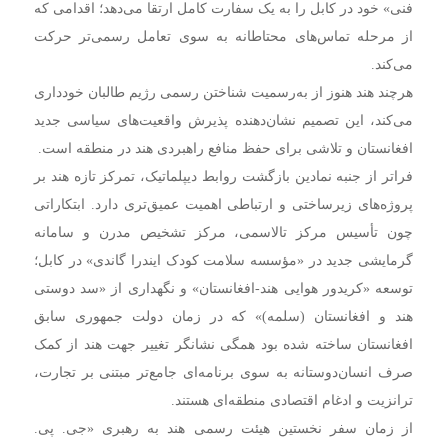
فنی» خود در کابل را به یک سفارت کامل ارتقا می‌دهد؛ اقدامی که
از مرحله تماس‌های محتاطانه به سوی تعامل رسمی‌تر حرکت
می‌کند.
هرچند هند هنوز از به‌رسمیت شناختن رسمی رژیم طالبان خودداری
می‌کند، این تصمیم نشان‌دهنده پذیرش واقعیت‌های سیاسی جدید
افغانستان و تلاشی برای حفظ منافع راهبردی هند در منطقه است.
فراتر از جنبه نمادین بازگشت روابط دیپلماتیک، تمرکز تازه هند بر
پروژه‌های زیرساختی و ارتباطی اهمیت عمیق‌تری دارد. ابتکاراتی
چون تأسیس مرکز تالاسمی، مرکز تشخیص مدرن و سامانه
گرمایشی جدید در «مؤسسه سلامت کودک ایندرا گاندی» در کابل؛
توسعه «کریدور هوایی هند-افغانستان» و نگهداری از «سد دوستی
هند و افغانستان (سلمه)» که در زمان دولت جمهوری سابق
افغانستان ساخته شده بود همگی نشانگر تغییر جهت هند از کمک
صرف انسان‌دوستانه به سوی برنامه‌ای جامع‌تر مبتنی بر تجارت،
ترانزیت و ادغام اقتصادی منطقه‌ای هستند.
از زمان سفر نخستین هیئت رسمی هند به رهبری «جی. پی.