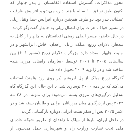
محور مذاکرات، گسترش استفاده افغانستان از بندر چابهار که
اکنون طبق توافق ۱۰ ساله با هند اداره می‌شو و افزایش ظرفیت
عملیاتی بندر بود. دو طرف همچنین درباره افزایش حمل‌ونقل ریلی
در مسیر خواف–هرات برای اتصال ریلی به چابهار گفت‌وگو کردند.
در حال حاضر، مسیر اصلی زمینی افغانستان به چابهار از کابل به
قندهار، دلارام، زرنج، میلَک، زابل، زاهدان، خاش، ایرانشهر و در
نهایت چابهار امتداد دارد. بزرگراه دلارام–زرنج (مسیر ۶۰۶) بین
سال‌های ۲۰۰۵ تا ۲۰۰۹ توسط «سازمان راه‌های مرزی هند»
ساخته شد و در ژانویه ۲۰۰۹ تحویل داده شد.
گذرگاه زرنج–میلک از پل ابریشم (بر روی رود هلمند) استفاده
می‌کند که در دهه ۲۰۰۰ نوسازی شد. با این حال، این گذرگاه گاه
به‌دلیل درگیری‌های مرزی بسته می‌شود؛ برای نمونه، در ۲۸ مه
۲۰۲۳ پس از درگیری میان مرزبانان ایرانی و طالبان بسته شد و در
اکتبر ۲۰۲۵ پس از سفر هیئت ایرانی دوباره بازگشایی گردید.
در داخل ایران، بارها از میلک تا زاهدان از طریق شبکه جاده‌ای
ملی تحت نظارت وزارت راه و شهرسازی حمل می‌شود. از