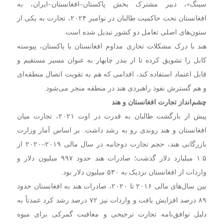
سینگ»، دبیر مشترک بخش پاکستان–افغانستان–ایران، به
افغانستان تحت حاکمیت طالبان در نوامبر ۲۰۲۴، تجارت به یکی از
ستون‌های اصلی تعامل دو کشور تبدیل شده است.
هند با درک مشکلات تجاری مداوم افغانستان با پاکستان، پیوسته
کابل را تشویق کرده تا از بندر چابهار به عنوان مسیر مستقیم و
قابل اعتماد استفاده کند، اقدامی که هم به تقویت اتصال منطقه‌ای
و هم گسترش نفوذ راهبردی هند در منطقه منجر می‌شود.
چشم‌انداز تجارت افغانستان و هند
پیش از بازگشت طالبان به قدرت در اوت ۲۰۲۱، تجارت میان
افغانستان و هند روندی رو به رشد داشت. بر اساس آمار وزارت
بازرگانی هند، حجم تجارت دوجانبه در سال مالی ۲۰۱۹–۲۰۲۰ از
۱.۵ میلیارد دلار گذشت؛ صادرات هند حدود ۹۹۷ میلیون دلار و
واردات از افغانستان نزدیک به ۵۳۰ میلیون دلار بود.
بین سال‌های مالی ۲۰۱۶ تا ۲۰۲۰، صادرات هند به افغانستان حدود
۸۹ درصد افزایش یافت و واردات نیز ۷۲ درصد رشد کرد عمدتاً به
دلیل توافق‌نامه تجارت ترجیحی و معافیت گمرکی برای میوه