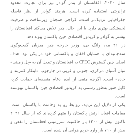
سال ۲۰۲۰، افغانستان از بندر گوادر نیز برای تجارت محدود
ترانزیتی استفاده کرده است. هرچند گوادر از نظر فاصله
جغرافیایی نزدیک‌تر است، کراچی همچنان زیرساخت و ظرفیت
لجستیکی بهتری دارد. با این حال، چین تلاش می‌کند افغانستان را
بیشتر به گوادر و کریدور اقتصادی چین–پاکستان پیوند دهد.
در ۲۱ مه، وانگ یی، وزیر خارجه چین میزبان گفت‌وگوی
سه‌جانبه‌ای با همتایان افغان و پاکستانی خود در پکن بود. هدف
اصلی چین گسترش CPEC به افغانستان و تبدیل آن به «پل زمینی»
میان آسیای مرکزی، جنوبی و غربی در چارچوب «ابتکار کمربند و
جاده» است. اگرچه متقی از ایده ادغام منطقه‌ای حمایت کرد،
کابل هنوز به‌طور رسمی به کریدور اقتصادی چین–پاکستان نپیوسته
است.
یکی از دلایل این تردید، روابط رو به وخامت با پاکستان است.
مقامات افغان ارتش پاکستان را متهم کرده‌اند که از سال ۲۰۲۱
تاکنون بیش از ۱۲۰۰ بار حاکمیت سرزمینی افغانستان را نقض و
بیش از ۷۱۰ بار وارد حریم هوایی آن شده است.