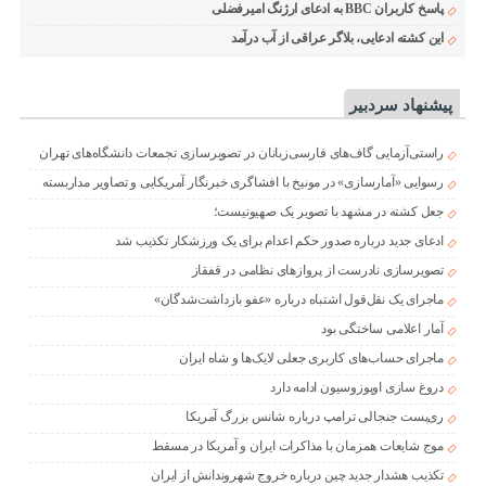
پاسخ کاربران BBC به ادعای ارژنگ امیرفضلی
این کشته ادعایی، بلاگر عراقی از آب درآمد
پیشنهاد سردبیر
راستی‌آزمایی گاف‌های فارسی‌زبانان در تصویرسازی تجمعات دانشگاه‌های تهران
رسوایی «آمارسازی» در مونیخ با افشاگری خبرنگار آمریکایی و تصاویر مداربسته
جعل کشته در مشهد با تصویر یک صهیونیست؛
ادعای جدید درباره صدور حکم اعدام برای یک ورزشکار تکذیب شد
تصویرسازی نادرست از پروازهای نظامی در قفقاز
ماجرای یک نقل‌قول اشتباه درباره «عفو بازداشت‌شدگان»
آمار اعلامی ساختگی بود
ماجرای حساب‌های کاربری جعلی لایک‌ها و شاه ایران
دروغ سازی اوپوزوسیون ادامه دارد
ری‌پست جنجالی ترامپ درباره شانس بزرگ آمریکا
موج شایعات همزمان با مذاکرات ایران و آمریکا در مسقط
تکذیب هشدار جدید چین درباره خروج شهروندانش از ایران