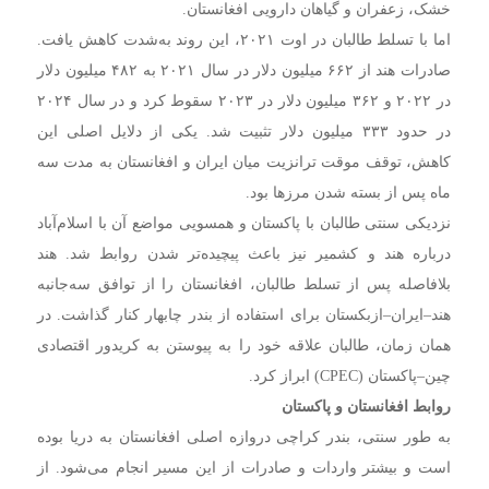
خشک، زعفران و گیاهان دارویی افغانستان.
اما با تسلط طالبان در اوت ۲۰۲۱، این روند به‌شدت کاهش یافت.
صادرات هند از ۶۶۲ میلیون دلار در سال ۲۰۲۱ به ۴۸۲ میلیون دلار
در ۲۰۲۲ و ۳۶۲ میلیون دلار در ۲۰۲۳ سقوط کرد و در سال ۲۰۲۴
در حدود ۳۳۳ میلیون دلار تثبیت شد. یکی از دلایل اصلی این
کاهش، توقف موقت ترانزیت میان ایران و افغانستان به مدت سه
ماه پس از بسته شدن مرزها بود.
نزدیکی سنتی طالبان با پاکستان و همسویی مواضع آن با اسلام‌آباد
درباره هند و کشمیر نیز باعث پیچیده‌تر شدن روابط شد. هند
بلافاصله پس از تسلط طالبان، افغانستان را از توافق سه‌جانبه
هند–ایران–ازبکستان برای استفاده از بندر چابهار کنار گذاشت. در
همان زمان، طالبان علاقه خود را به پیوستن به کریدور اقتصادی
چین–پاکستان (CPEC) ابراز کرد.
روابط افغانستان و پاکستان
به طور سنتی، بندر کراچی دروازه اصلی افغانستان به دریا بوده
است و بیشتر واردات و صادرات از این مسیر انجام می‌شود. از