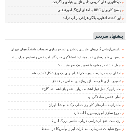
دیکتاتوری علی کریمی دامن نازنین بنیادی را گرفت
پاسخ کاربران BBC به ادعای ارژنگ امیرفضلی
این کشته ادعایی، بلاگر عراقی از آب درآمد
پیشنهاد سردبیر
راستی‌آزمایی گاف‌های فارسی‌زبانان در تصویرسازی تجمعات دانشگاه‌های تهران
رسوایی «آمارسازی» در مونیخ با افشاگری خبرنگار آمریکایی و تصاویر مداربسته
جعل کشته در مشهد با تصویر یک صهیونیست؛
ادعای جدید درباره صدور حکم اعدام برای یک ورزشکار تکذیب شد
تصویرسازی نادرست از پروازهای نظامی در قفقاز
ماجرای یک نقل‌قول اشتباه درباره «عفو بازداشت‌شدگان»
آمار اعلامی ساختگی بود
ماجرای حساب‌های کاربری جعلی لایک‌ها و شاه ایران
دروغ سازی اوپوزوسیون ادامه دارد
ری‌پست جنجالی ترامپ درباره شانس بزرگ آمریکا
موج شایعات همزمان با مذاکرات ایران و آمریکا در مسقط