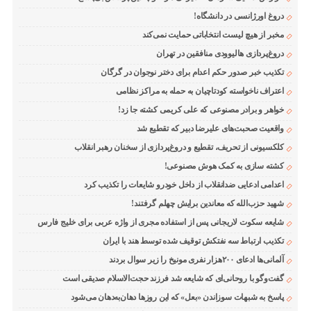
دروغ اورژانسی در دانشگاه!
مخبر از هیچ لیست انتخاباتی حمایت نمی‌کند
دروغ‌پردازی هالیوودی منافقین در تهران
تکذیب خبر صدور حکم اعدام برای دختر نوجوان در گرگان
اعتراف ناخواسته کودتاچیان به حمله به مراکز نظامی
خواهر و برادر مصنوعی که علی کریمی کشته جا زد!
واقعیت صحبت‌های علیرضا دبیر که تقطیع شد
کلکسیونی از تحریف، تقطیع و دروغ‌پردازی از سخنان رهبر انقلاب
کشته سازی به کمک هوش مصنوعی!
اعدامی ادعایی ضدانقلاب از داخل خودرو شایعات را تکذیب کرد
شهید حزب‌الله که معاندین برایش چهلم گرفتند!
شایعه سکوت لاریجانی پس از استفاده مجری از واژه عربی برای خلیج فارس
تکذیب ارتباط سه نفتکش توقیف شده توسط هند با ایران
آلمانی‌ها ادعای ۲۰۰هزار نفری مونیخ را زیر سوال بردند
گفت‌وگو با روحانی‌ای که شایعه شد فرزند حجت‌الاسلام صدیقی است
پاسخ به شبهات سوزاندن «بعل» که این روزها دهان‌به‌دهان می‌شود