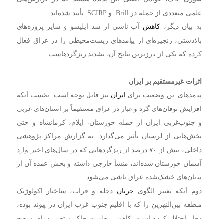
علمی متعددی از جمله در Brill و SCIRP تأیید شده‌اند.
به بیان دیگر،
کاهش
آب ناشی از سد ایلیسو و سایر پروژه‌های
بالادستی، زنجیره‌ای از پیامدهای زیست‌محیطی را در عراق فعال
کرده که یکی از بارزترین نتایج آن، تشدید ریزگردهاست.
اثرات غیرمستقیم بر ایران
پیامدهای این وضعیت برای
ایران
نیز قابل توجه است. نخست آنکه
افزایش توفان‌های گرد و غبار در عراق مستقیماً بر استان‌های غربی
و جنوب‌غربی ایران از جمله خوزستان، ایلام، کرمانشاه و حتی
بخش‌هایی از لرستان تأثیر می‌گذارد. به گزارش مراکز پژوهشی
داخلی، بیش از ۷۰ درصد از ریزگردهایی که در سال‌های اخیر وارد
آسمان خوزستان شده‌اند، منشأ خارجی داشته و بخش عمده آن از
بیابان‌های خشک‌شده عراق ناشی می‌شود.
دوم آنکه تغییر الگوی
جریان
دجله و فرات، ساختار اکولوژیک
منطقه بین‌النهرین را که با اقلیم جنوب غرب ایران در پیوند بوده،
دچار اختلال کرده است. کاهش رطوبت خاک و تغییر دمای سطح