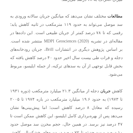
مطالعات
مختلف نشان می‌دهد که میانگین جریان سالانه ورودی به
سد موصل می‌تواند به حدود ۱۱۹ مترمکعب در ثانیه کاهش یابد؛
رقمی که تا ۷۸ درصد کمتر از جریان طبیعی است. این داده‌ها در
مقاله‌ای در نشریه MDPI Geosciences (2020) منتشر شده است.
بر اساس پژوهش دیگری در انتشارات Brill، جریان رودخانه‌های
دجله و فرات طی بیست سال اخیر حدود ۴۰ درصد کاهش یافته که
بخش قابل توجهی از آن به سدهای ترکیه، از جمله ایلیسو، مربوط
می‌شود.
کاهش
جریان
دجله از میانگین ۲۱.۳ میلیارد مترمکعب (دوره ۱۹۳۱
تا ۱۹۷۳) به حدود ۱۹.۶ میلیارد مترمکعب در بازه ۱۹۷۴ تا ۲۰۰۵
رسیده که معادل ۸ درصد کاهش است؛ اما پیش‌بینی‌ها نشان
می‌دهد پس از بهره‌برداری کامل ایلیسو، این کاهش ممکن است تا
۴۷ درصد نیز برسد. در همین حال، حجم مخزن سد موصل حدود
۱۰ درصد و سد حدیثه تا ۷۲ درصد در دوره‌های خشکسالی کاهش