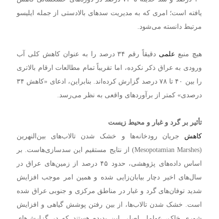
یافته است؛ امری که به مدیریت سدهای بالادستی از جمله ایلیسو
مرتبط دانسته می‌شود.
هیچ منبع
علمی
دقیقاً رقم ۳۴ درصد را به عنوان کاهش کلی آب
ورودی به عراق ذکر نکرده، اما تقریباً تمام مطالعات ارقام بالاتری
را بین ۴۰ تا ۷۸ درصد گزارش کرده‌اند. بنابراین، ادعای «کاهش ۳۴
درصدی» کمتر از برآوردهای واقعی به نظر می‌رسد.
تأثیر بر گرد و غبار و محیط زیست
کاهش
جریان رودخانه‌ها و خشک شدن تالاب‌های بین‌النهرین
(Mesopotamian Marshes) از نتایج مستقیم این سدسازی‌هاست. بر
اساس داده‌های پژوهشی، حدود ۴۵ درصد از زمین‌های عراق در
سال‌های اخیر دچار بیابان‌زایی شده و همین امر موجب افزایش
شدید توفان‌های گرد و غبار در مناطق مرکزی و جنوبی عراق شده
است. خشک شدن تالاب‌ها، از بین رفتن پوشش گیاهی و افزایش
شوری خاک، عوامل اصلی این پدیده هستند که در گزارش‌های