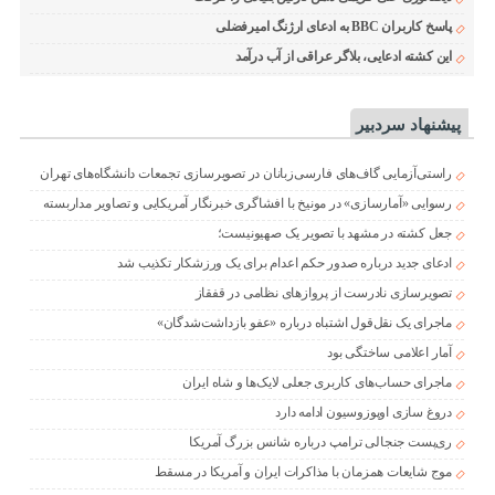
پاسخ کاربران BBC به ادعای ارژنگ امیرفضلی
این کشته ادعایی، بلاگر عراقی از آب درآمد
پیشنهاد سردبیر
راستی‌آزمایی گاف‌های فارسی‌زبانان در تصویرسازی تجمعات دانشگاه‌های تهران
رسوایی «آمارسازی» در مونیخ با افشاگری خبرنگار آمریکایی و تصاویر مداربسته
جعل کشته در مشهد با تصویر یک صهیونیست؛
ادعای جدید درباره صدور حکم اعدام برای یک ورزشکار تکذیب شد
تصویرسازی نادرست از پروازهای نظامی در قفقاز
ماجرای یک نقل‌قول اشتباه درباره «عفو بازداشت‌شدگان»
آمار اعلامی ساختگی بود
ماجرای حساب‌های کاربری جعلی لایک‌ها و شاه ایران
دروغ سازی اوپوزوسیون ادامه دارد
ری‌پست جنجالی ترامپ درباره شانس بزرگ آمریکا
موج شایعات همزمان با مذاکرات ایران و آمریکا در مسقط