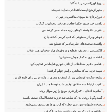
دروغ اورژانسی در دانشگاه!
مخبر از هیچ لیست انتخاباتی حمایت نمی‌کند
دروغ‌پردازی هالیوودی منافقین در تهران
تکذیب خبر صدور حکم اعدام برای دختر نوجوان در گرگان
اعتراف ناخواسته کودتاچیان به حمله به مراکز نظامی
خواهر و برادر مصنوعی که علی کریمی کشته جا زد!
واقعیت صحبت‌های علیرضا دبیر که تقطیع شد
کلکسیونی از تحریف، تقطیع و دروغ‌پردازی از سخنان رهبر انقلاب
کشته سازی به کمک هوش مصنوعی!
اعدامی ادعایی ضدانقلاب از داخل خودرو شایعات را تکذیب کرد
شهید حزب‌الله که معاندین برایش چهلم گرفتند!
شایعه سکوت لاریجانی پس از استفاده مجری از واژه عربی برای خلیج فارس
تکذیب ارتباط سه نفتکش توقیف شده توسط هند با ایران
آلمانی‌ها ادعای ۲۰۰هزار نفری مونیخ را زیر سوال بردند
گفت‌وگو با روحانی‌ای که شایعه شد فرزند حجت‌الاسلام صدیقی است
پاسخ به شبهات سوزاندن «بعل» که این روزها دهان‌به‌دهان می‌شود
دیکتاتوری علی کریمی دامن نازنین بنیادی را گرفت