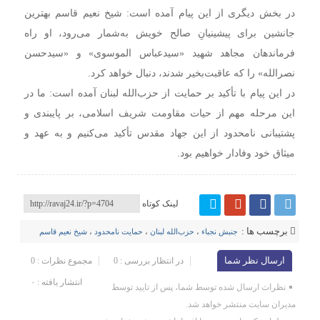
در بخش دیگری از این پیام آمده است: شیخ نعیم قاسم بهترین
جانشین برای پیشینیانِ صالح خویش به‌شمار می‌رود، او راه
فرماندهان مجاهد شهید «سیدعباس الموسوی» و «سیدحسن
نصرالله» را که عاقبت‌بخیر شدند، دنبال خواهد کرد.
در این پیام با تأکید بر حمایت از حزب‌الله لبنان آمده است: ما در
این مرحله مهم از حیات مقاومت شریف اسلامی، بر پایبندی و
پشتیبانی نامحدود از این جهاد مقدس تأکید می‌کنیم و به عهد و
میثاق خود وفادار خواهیم بود.
لینک کوتاه
برچسب ها :
جنبش نجباء
،
حزب‌الله لبنان
،
حمایت نامحدود
،
شیخ نعیم قاسم
ارسال نظر شما
در انتظار بررسی : 0
مجموع نظرات : 0
انتشار یافته : ۰
نظرات ارسال شده توسط شما، پس از تایید توسط
مدیران سایت منتشر خواهد شد.