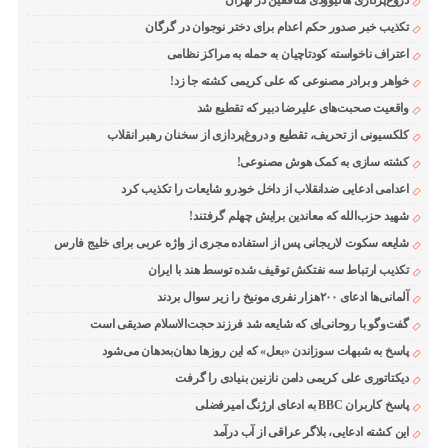
دروغ‌پردازی هالیوودی منافقین در تهران
تکذیب خبر صدور حکم اعدام برای دختر نوجوان در گرگان
اعتراف ناخواسته کودتاچیان به حمله به مراکز نظامی
خواهر و برادر مصنوعی که علی کریمی کشته جا زد!
واقعیت صحبت‌های علیرضا دبیر که تقطیع شد
کلکسیونی از تحریف، تقطیع و دروغ‌پردازی از سخنان رهبر انقلاب
کشته سازی به کمک هوش مصنوعی!
اعدامی ادعایی ضدانقلاب از داخل خودرو شایعات را تکذیب کرد
شهید حزب‌الله که معاندین برایش چهلم گرفتند!
شایعه سکوت لاریجانی پس از استفاده مجری از واژه عربی برای خلیج فارس
تکذیب ارتباط سه نفتکش توقیف شده توسط هند با ایران
آلمانی‌ها ادعای ۲۰۰هزار نفری مونیخ را زیر سوال بردند
گفت‌وگو با روحانی‌ای که شایعه شد فرزند حجت‌الاسلام صدیقی است
پاسخ به شبهات سوزاندن «بعل» که این روزها دهان‌به‌دهان می‌شود
دیکتاتوری علی کریمی دامن نازنین بنیادی را گرفت
پاسخ کاربران BBC به ادعای ارژنگ امیرفضلی
این کشته ادعایی، بلاگر عراقی از آب درآمد