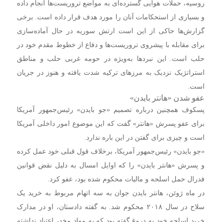
روسیه، حملات هوایی گسترده‌ای به مواضع تروریست‌ها انجام داده
و بسیاری از استحکامات آنان را مورد هدف قرار داده است. برخی
گزارش‌ها حاکی از این است ارتش سوریه در حال آماده‌سازی
برای مقابله با پیشروی تروریست‌ها و دفاع از خطوط مقدم خود در
حلب است. این نبردها به‌ویژه در حومه غربی حلب و مناطق
استراتژیک نزدیک به مرزهای ترکیه شدت یافته و هنوز در جریان
است.
عفو شدن «هانتر بایدن»
پسکوف همچنین درباره تصمیم «جو بایدن» رئیس‌جمهور آمریکا
برای عفو پسرش «هانتر» گفت که این موضوع امور داخلی آمریکا
است و چیزی برای گفتن در این باره ندارد.
«جو بایدن» رئیس‌جمهور آمریکا، برخلاف قول قبلی خود عمل کرده
و پسرش «هانتر بایدن» را که اوایل امسال به دلیل نقض قوانین
فدرال حمل اسلحه و مالیات محکوم شده بود، عفو کرد.
در ماه ژوئن، هانتر بایدن جوان به سه اتهام مربوط به خرید یک
سلاح در سال ۲۰۱۸ محکوم شد. به گفته دادستان، او در مدارک
خرید اسلحه خود به دروغ گفته بود که به مواد مخدر اعتیاد نداشته