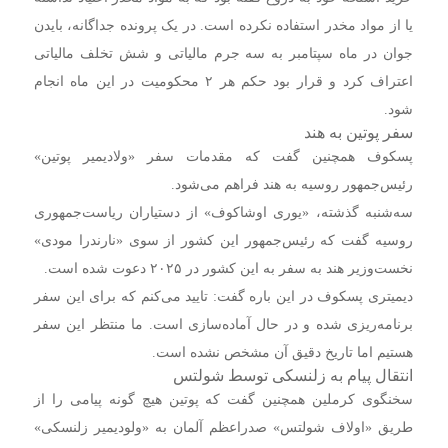
یا از مواد مخدر استفاده نکرده است. در یک پرونده جداگانه، بایدن
جوان در ماه سپتامبر به سه جرم مالیاتی و شش تخلف مالیاتی
اعتراف کرد و قرار بود حکم هر ۲ محکومیت در این ماه انجام
شود.
سفر پوتین به هند
پسکوف همچنین گفت که مقدمات سفر «ولادیمیر پوتین»
رئیس‌جمهور روسیه به هند فراهم می‌شود.
سه‌شنبه گذشته، «یوری اوشاکوف» از دستیاران ریاست‌جمهوری
روسیه گفت که رئیس‌جمهور این کشور از سوی «نارندرا مودی»
نخست‌وزیر هند به سفر به این کشور در ۲۰۲۵ دعوت شده است.
دیمیتری پسکوف در این باره گفت: تایید می‌کنم که برای این سفر
برنامه‌ریزی شده و در حال آماده‌سازی است. ما منتظر این سفر
هستیم اما تاریخ دقیق آن مشخص نشده است.
انتقال پیام به زلنسکی توسط شولتس
سخنگوی کرملین همچنین گفت که پوتین هیچ گونه پیامی را از
طریق «اولاف شولتس» صدراعظم آلمان به «ولودیمیر زلنسکی»