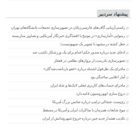
پیشنهاد سردبیر
راستی‌آزمایی گاف‌های فارسی‌زبانان در تصویرسازی تجمعات دانشگاه‌های تهران
رسوایی «آمارسازی» در مونیخ با افشاگری خبرنگار آمریکایی و تصاویر مداربسته
جعل کشته در مشهد با تصویر یک صهیونیست؛
ادعای جدید درباره صدور حکم اعدام برای یک ورزشکار تکذیب شد
تصویرسازی نادرست از پروازهای نظامی در قفقاز
ماجرای یک نقل‌قول اشتباه درباره «عفو بازداشت‌شدگان»
آمار اعلامی ساختگی بود
ماجرای حساب‌های کاربری جعلی لایک‌ها و شاه ایران
دروغ سازی اوپوزوسیون ادامه دارد
ری‌پست جنجالی ترامپ درباره شانس بزرگ آمریکا
موج شایعات همزمان با مذاکرات ایران و آمریکا در مسقط
تکذیب هشدار جدید چین درباره خروج شهروندانش از ایران