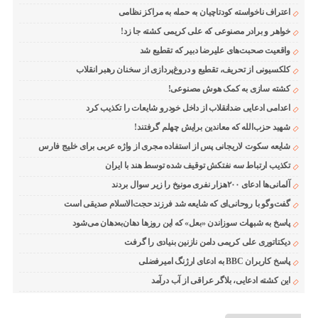
اعتراف ناخواسته کودتاچیان به حمله به مراکز نظامی
خواهر و برادر مصنوعی که علی کریمی کشته جا زد!
واقعیت صحبت‌های علیرضا دبیر که تقطیع شد
کلکسیونی از تحریف، تقطیع و دروغ‌پردازی از سخنان رهبر انقلاب
کشته سازی به کمک هوش مصنوعی!
اعدامی ادعایی ضدانقلاب از داخل خودرو شایعات را تکذیب کرد
شهید حزب‌الله که معاندین برایش چهلم گرفتند!
شایعه سکوت لاریجانی پس از استفاده مجری از واژه عربی برای خلیج فارس
تکذیب ارتباط سه نفتکش توقیف شده توسط هند با ایران
آلمانی‌ها ادعای ۲۰۰هزار نفری مونیخ را زیر سوال بردند
گفت‌وگو با روحانی‌ای که شایعه شد فرزند حجت‌الاسلام صدیقی است
پاسخ به شبهات سوزاندن «بعل» که این روزها دهان‌به‌دهان می‌شود
دیکتاتوری علی کریمی دامن نازنین بنیادی را گرفت
پاسخ کاربران BBC به ادعای ارژنگ امیرفضلی
این کشته ادعایی، بلاگر عراقی از آب درآمد