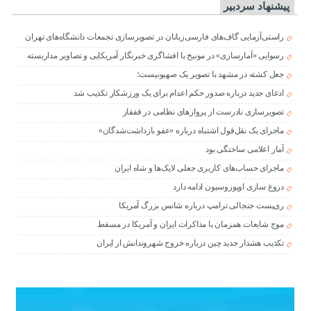
پیشنهاد سردبیر
راستی‌آزمایی گاف‌های فارسی‌زبانان در تصویرسازی تجمعات دانشگاه‌های تهران
رسوایی «آمارسازی» در مونیخ با افشاگری خبرنگار آمریکایی و تصاویر مداربسته
جعل کشته در مشهد با تصویر یک صهیونیست؛
ادعای جدید درباره صدور حکم اعدام برای یک ورزشکار تکذیب شد
تصویرسازی نادرست از پروازهای نظامی در قفقاز
ماجرای یک نقل‌قول اشتباه درباره «عفو بازداشت‌شدگان»
آمار اعلامی ساختگی بود
ماجرای حساب‌های کاربری جعلی لایک‌ها و شاه ایران
دروغ سازی اوپوزوسیون ادامه دارد
ری‌پست جنجالی ترامپ درباره شانس بزرگ آمریکا
موج شایعات همزمان با مذاکرات ایران و آمریکا در مسقط
تکذیب هشدار جدید چین درباره خروج شهروندانش از ایران