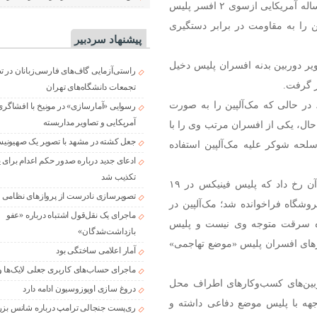
براساس این ویدیو تایرون مک‌آلپین، شهروند سیاه‌پوست ۳۴ ساله آمریکایی ازسوی ۲ افسر پلیس
 را به مقاومت در برابر دستگیری
پیشنهاد سردبیر
ویر دوربین بدنه افسران پلیس دخیل
راستی‌آزمایی گاف‌های فارسی‌زبانان در 
ر گرفت.
تجمعات دانشگاه‌های تهران
س شهر فینیکس، در حالی که مک‌آلپین را به صورت
رسوایی «آمارسازی» در مونیخ با افشاگری
آمریکایی و تصاویر مداربسته
ن حال، یکی از افسران مرتب وی را با
جعل کشته در مشهد با تصویر یک صهیونی
حه شوکر علیه مک‌آلپین استفاده
ادعای جدید درباره صدور حکم اعدام برای
تکذیب شد
به گزارش سی‌بی‌اس نیوز و ان‌بی‌سی نیوز، حادثه پس از آن رخ داد که پلیس فینیکس در ۱۹
تصویرسازی نادرست از پروازهای نظامی د
ر فروشگاه فراخوانده شد؛ مک‌آلپین در
ماجرای یک نقل‌قول اشتباه درباره «عفو
ه سرقت متوجه وی نیست و پلیس
بازداشت‌شدگان»
رهای افسران پلیس «موضع تهاجمی»
آمار اعلامی ساختگی بود
ماجرای حساب‌های کاربری جعلی لایک‌ها و
ربین‌های کسب‌وکارهای اطراف محل
دروغ سازی اوپوزوسیون ادامه دارد
اجهه با پلیس موضع دفاعی داشته و
ری‌پست جنجالی ترامپ درباره شانس بزر