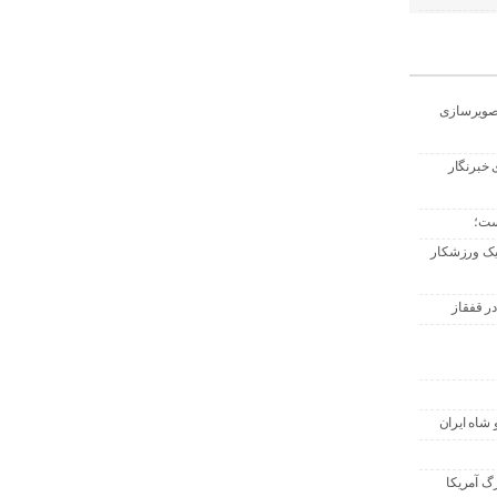
تصویرسازی
 خبرنگار
ست؛
 یک ورزشکار
ر قفقاز
 شاه ایران
گ آمریکا