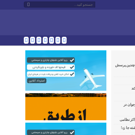
و چندین پرسش
ند
جوان در
راکز نظامی
ه جا زد!