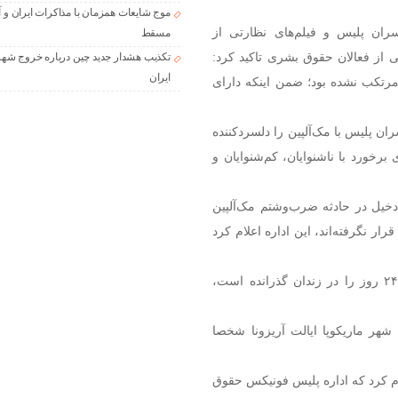
موج شایعات همزمان با مذاکرات ایران و آ
سران پلیس و فیلم‌های نظارتی از
مسقط
 از فعالان حقوق بشری تاکید کرد:
تکذیب هشدار جدید چین درباره خروج شهر
ایران
مرتکب نشده بود؛ ضمن اینکه دارای
ران پلیس با مک‌آلپین را دلسردکننده
برخورد با ناشنوایان، کم‌شنوایان و
دخیل در حادثه ضرب‌وشتم مک‌آلپین
 نگرفته‌اند، این اداره اعلام کرد
وکیل مک‌آلپین با اشاره به اینکه وی به دلیل اتهام سرقت ۲۴ روز را در زندان گذرانده است،
هر ماریکوپا ایالت آریزونا شخصا
م کرد که اداره پلیس فونیکس حقوق