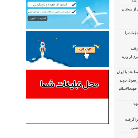
 شد
ی از سخنان
ایعات را
فتند!
ی از واژه
 هند با ایران
 حجت‌الاسلام
زها
 را گرفت