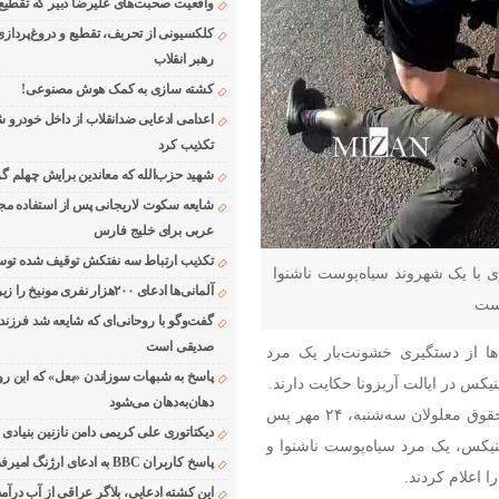
واقعیت صحبت‌های علیرضا دبیر که تقطیع
کلکسیونی از تحریف، تقطیع و دروغ‌پرداز
رهبر انقلاب
کشته سازی به کمک هوش مصنوعی!
اعدامی ادعایی ضدانقلاب از داخل خودرو ش
تکذیب کرد
شهید حزب‌الله که معاندین برایش چهلم گر
شایعه سکوت لاریجانی پس از استفاده مجر
عربی برای خلیج فارس
تکذیب ارتباط سه نفتکش توقیف شده توسط
ی با یک شهروند سیاه‌پوست ناشنوا
آلمانی‌ها ادعای ۲۰۰هزار نفری مونیخ را زیر سوال بردند
است
گفت‌وگو با روحانی‌ای که شایعه شد فرزند
صدیقی است
ا از دستگیری خشونت‌بار یک مرد
پاسخ به شبهات سوزاندن «بعل» که این رو
کس در ایالت آریزونا حکایت دارند.
دهان‌به‌دهان می‌شود
به گزارش رسانه‌های آمریکایی، فعالان حقوق بشر و حامیان حقوق معلولان سه‌شنبه، ۲۴ مهر پس
دیکتاتوری علی کریمی دامن نازنین بنیادی
ینیکس، یک مرد سیاه‌پوست ناشنوا و
پاسخ کاربران BBC به ادعای ارژنگ امیرفضلی
 اعلام کردند.
این کشته ادعایی، بلاگر عراقی از آب درآمد