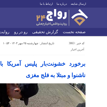
ارسال شایعه
درباره ما
ارتباط با ما
صفحه نخست
گزارش تحقیقی
رو در رو
روایت
کد خبر : 3863
تاریخ انتشار : چهارشنبه ۲۵ مهر ۱۴۰۳ - ۱۰:۵۴
آخرین اخبار
برخورد خشونت‌بار پلیس آمریکا با
ناشنوا و مبتلا به فلج مغزی