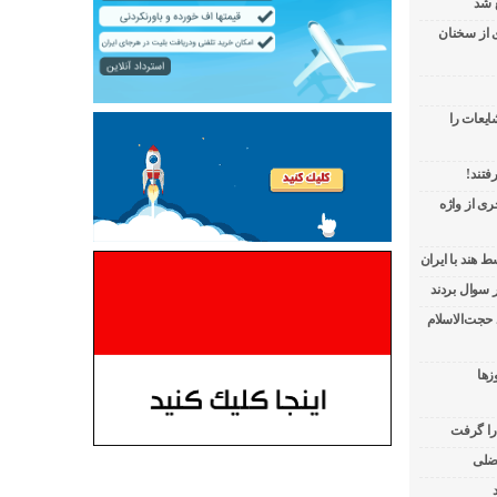
 شد
ی از سخنان
ایعات را
فتند!
ی از واژه
 هند با ایران
 حجت‌الاسلام
زها
 را گرفت