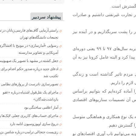
ه گسترش است.
در ۱۱ ماه سال ما رشد ۱۸ درصدی در تجارت غیرنفتی داشتیم و صادرات
پیشنهاد سردبیر
راستی‌آزمایی گاف‌های فارسی‌زبانان در 
 را پشت سربگذاریم و در آینده نیز
تجمعات دانشگاه‌های تهران
رسوایی «آمارسازی» در مونیخ با افشاگری
وزیر امور اقتصادی و دارایی افزود: در موضوع صادرات ما تجربه سال‌های ۹۷ تا ۹۹ یعنی دوره‌ای
آمریکایی و تصاویر مداربسته
 کرد و البته عامل کرونا نیز به آن
جعل کشته در مشهد با تصویر یک صهیونی
ادعای جدید درباره صدور حکم اعدام برای
 مردم تاثیر گذاشته است و زندگی
تکذیب شد
لازم را داریم.
تصویرسازی نادرست از پروازهای نظامی د
 آماده کرده‌ایم که بتوانیم براساس
ماجرای یک نقل‌قول اشتباه درباره «عفو
س آن تصمیمات سناریوهای اقتصادی
بازداشت‌شدگان»
آمار اعلامی ساختگی بود
ماجرای حساب‌های کاربری جعلی لایک‌ها و
 یک نوع همکاری و هماهنگی متوسل
دروغ سازی اوپوزوسیون ادامه دارد
ری‌پست جنجالی ترامپ درباره شانس بزر
ه می‌توانیم تاب آوری اقتصادهای نو