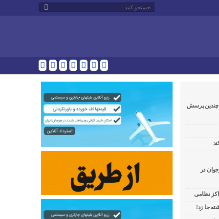
و چندین پرسش
ند
جوان در
راکز نظامی
ه جا زد!