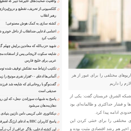
واقعیت صحبت‌های علیرضا دبیر که تقطیع
کلکسیونی از تحریف، تقطیع و دروغ‌پرداز
رهبر انقلاب
کشته سازی به کمک هوش مصنوعی!
اعدامی ادعایی ضدانقلاب از داخل خودرو ش
تکذیب کرد
شهید حزب‌الله که معاندین برایش چهلم گر
شایعه سکوت لاریجانی پس از استفاده مجر
عربی برای خلیج فارس
تکذیب ارتباط سه نفتکش توقیف شده توسط
اریوهای مختلفی را برای عبور از هر
آلمانی‌ها ادعای ۲۰۰هزار نفری مونیخ را زیر سوال بردند
زم را داریم
گفت‌وگو با روحانی‌ای که شایعه شد فرزند
صدیقی است
شبکه الشرق عربستان گفت: یکی از
پاسخ به شبهات سوزاندن «بعل» که این رو
ا و فشار حداکثری و ظالمانه‌ای بود
دهان‌به‌دهان می‌شود
دودی ادامه پیدا کرد.
دیکتاتوری علی کریمی دامن نازنین بنیادی
 مختلفی را برای خنثی کردن این
پاسخ کاربران BBC به ادعای ارژنگ امیرفضلی
ی اخیر هم رشد اقتصادی مثبت بوده و
این کشته ادعایی، بلاگر عراقی از آب درآمد