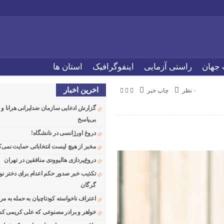
 جهان
راستی آزمایی
اینفوگرافیک
استان ها
اخرین اخبار
۰ نظر
چاپ خبر
گزارش ادعایی سازمان ضدایرانی هرانا 
بی‌پاسخ
دروغ اورژانسی در دانشگاه!
مخبر از هیچ لیست انتخاباتی حمایت نمی‌ک
دروغ‌پردازی هالیوودی منافقین در تهران
تکذیب خبر صدور حکم اعدام برای دختر نو
گرگان
اعتراف ناخواسته کودتاچیان به حمله به م
خواهر و برادر مصنوعی که علی کریمی کشت