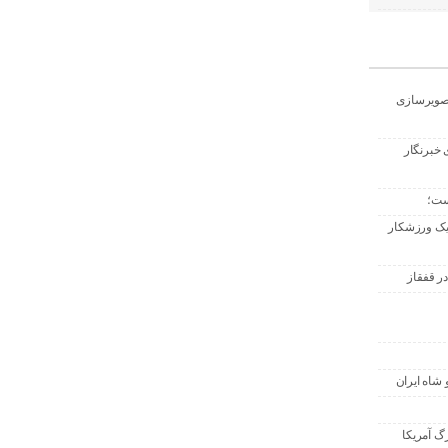
تصویرسازی
 خبرنگار
ست؛
 یک ورزشکار
ر قفقاز
 شاه ایران
گ آمریکا