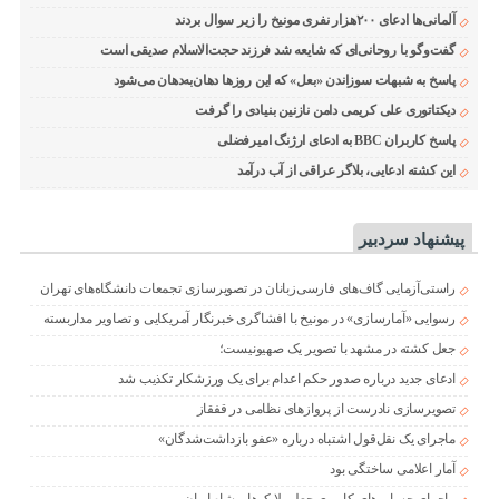
آلمانی‌ها ادعای ۲۰۰هزار نفری مونیخ را زیر سوال بردند
گفت‌وگو با روحانی‌ای که شایعه شد فرزند حجت‌الاسلام صدیقی است
پاسخ به شبهات سوزاندن «بعل» که این روزها دهان‌به‌دهان می‌شود
دیکتاتوری علی کریمی دامن نازنین بنیادی را گرفت
پاسخ کاربران BBC به ادعای ارژنگ امیرفضلی
این کشته ادعایی، بلاگر عراقی از آب درآمد
پیشنهاد سردبیر
راستی‌آزمایی گاف‌های فارسی‌زبانان در تصویرسازی تجمعات دانشگاه‌های تهران
رسوایی «آمارسازی» در مونیخ با افشاگری خبرنگار آمریکایی و تصاویر مداربسته
جعل کشته در مشهد با تصویر یک صهیونیست؛
ادعای جدید درباره صدور حکم اعدام برای یک ورزشکار تکذیب شد
تصویرسازی نادرست از پروازهای نظامی در قفقاز
ماجرای یک نقل‌قول اشتباه درباره «عفو بازداشت‌شدگان»
آمار اعلامی ساختگی بود