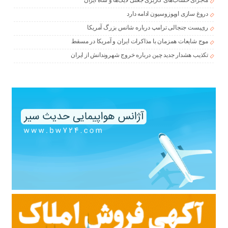
ماجرای حساب‌های کاربری جعلی لایک‌ها و شاه ایران
دروغ سازی اوپوزوسیون ادامه دارد
ری‌پست جنجالی ترامپ درباره شانس بزرگ آمریکا
موج شایعات همزمان با مذاکرات ایران و آمریکا در مسقط
تکذیب هشدار جدید چین درباره خروج شهروندانش از ایران