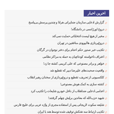
اخرین اخبار
گزارش ادعایی سازمان ضدایرانی هرانا و چندین پرسش بی‌پاسخ
دروغ اورژانسی در دانشگاه!
مخبر از هیچ لیست انتخاباتی حمایت نمی‌کند
دروغ‌پردازی هالیوودی منافقین در تهران
تکذیب خبر صدور حکم اعدام برای دختر نوجوان در گرگان
اعتراف ناخواسته کودتاچیان به حمله به مراکز نظامی
خواهر و برادر مصنوعی که علی کریمی کشته جا زد!
واقعیت صحبت‌های علیرضا دبیر که تقطیع شد
کلکسیونی از تحریف، تقطیع و دروغ‌پردازی از سخنان رهبر انقلاب
کشته سازی به کمک هوش مصنوعی!
اعدامی ادعایی ضدانقلاب از داخل خودرو شایعات را تکذیب کرد
شهید حزب‌الله که معاندین برایش چهلم گرفتند!
شایعه سکوت لاریجانی پس از استفاده مجری از واژه عربی برای خلیج فارس
تکذیب ارتباط سه نفتکش توقیف شده توسط هند با ایران