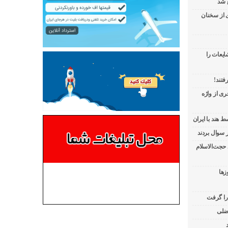
 شد
ی از سخنان
ایعات را
فتند!
ی از واژه
 هند با ایران
 حجت‌الاسلام
زها
 را گرفت