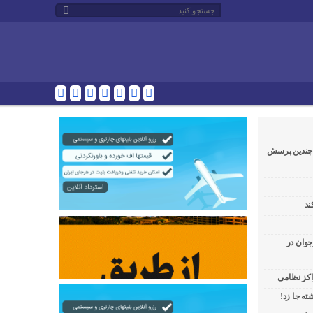
و چندین پرسش
ند
جوان در
راکز نظامی
ه جا زد!