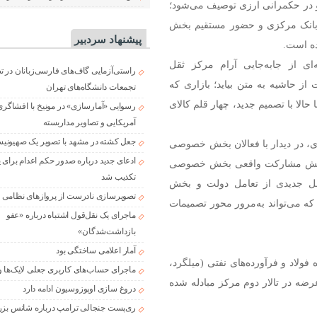
نو در حکمرانی ارزی توصیف می‌شود؛
کار بانک مرکزی و حضور مستقیم بخش
پیشنهاد سردبیر
ده است.
ی از جابه‌جایی آرام مرکز ثقل
راستی‌آزمایی گاف‌های فارسی‌زبانان در 
از حاشیه به متن بیاید؛ بازاری که
تجمعات دانشگاه‌های تهران
حالا با تصمیم جدید، چهار قلم کالای
رسوایی «آمارسازی» در مونیخ با افشاگری
آمریکایی و تصاویر مداربسته
جعل کشته در مشهد با تصویر یک صهیونی
، در دیدار با فعالان بخش خصوصی
ادعای جدید درباره صدور حکم اعدام برای
معنایش مشارکت واقعی بخش خصوصی
تکذیب شد
فصل جدیدی از تعامل دولت و بخش
تصویرسازی نادرست از پروازهای نظامی د
ه می‌تواند به‌مرور محور تصمیمات
ماجرای یک نقل‌قول اشتباه درباره «عفو
بازداشت‌شدگان»
آمار اعلامی ساختگی بود
فولاد و فرآورده‌های نفتی (میلگرد،
ماجرای حساب‌های کاربری جعلی لایک‌ها و
عرضه در تالار دوم مرکز مبادله شده
دروغ سازی اوپوزوسیون ادامه دارد
ری‌پست جنجالی ترامپ درباره شانس بزر