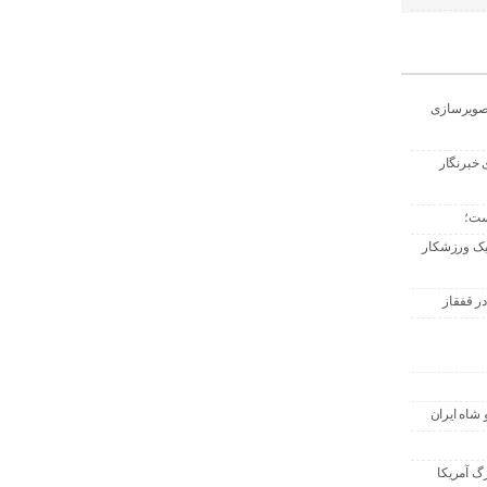
تصویرسازی
 خبرنگار
ست؛
 یک ورزشکار
ر قفقاز
 شاه ایران
گ آمریکا