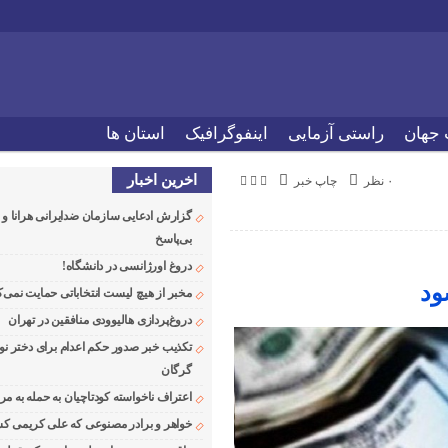
 جهان
راستی آزمایی
اینفوگرافیک
استان ها
اخرین اخبار
۰ نظر
چاپ خبر
گزارش ادعایی سازمان ضدایرانی هرانا 
بی‌پاسخ
دروغ اورژانسی در دانشگاه!
ود
مخبر از هیچ لیست انتخاباتی حمایت نمی‌ک
دروغ‌پردازی هالیوودی منافقین در تهران
تکذیب خبر صدور حکم اعدام برای دختر نو
گرگان
اعتراف ناخواسته کودتاچیان به حمله به م
خواهر و برادر مصنوعی که علی کریمی کشت