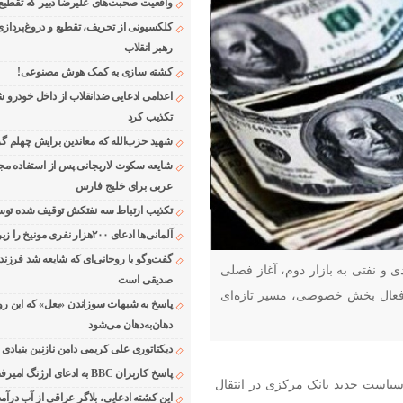
واقعیت صحبت‌های علیرضا دبیر که تقطیع
کلکسیونی از تحریف، تقطیع و دروغ‌پرداز
رهبر انقلاب
کشته سازی به کمک هوش مصنوعی!
اعدامی ادعایی ضدانقلاب از داخل خودرو ش
تکذیب کرد
شهید حزب‌الله که معاندین برایش چهلم گر
شایعه سکوت لاریجانی پس از استفاده مجر
عربی برای خلیج فارس
تکذیب ارتباط سه نفتکش توقیف شده توسط
آلمانی‌ها ادعای ۲۰۰هزار نفری مونیخ را زیر سوال بردند
گفت‌وگو با روحانی‌ای که شایعه شد فرزند
 و نفتی به بازار دوم، آغاز فصلی
صدیقی است
 فعال بخش خصوصی، مسیر تازه‌ای
پاسخ به شبهات سوزاندن «بعل» که این رو
دهان‌به‌دهان می‌شود
دیکتاتوری علی کریمی دامن نازنین بنیادی
پاسخ کاربران BBC به ادعای ارژنگ امیرفضلی
واج ۲۴ به نقل از تسنیم ، سیاست جدید بانک مرکزی در انتقال
این کشته ادعایی، بلاگر عراقی از آب درآمد