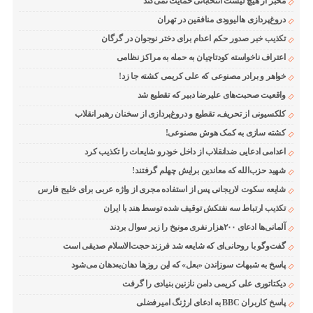
مخبر از هیچ لیست انتخاباتی حمایت نمی‌کند
دروغ‌پردازی هالیوودی منافقین در تهران
تکذیب خبر صدور حکم اعدام برای دختر نوجوان در گرگان
اعتراف ناخواسته کودتاچیان به حمله به مراکز نظامی
خواهر و برادر مصنوعی که علی کریمی کشته جا زد!
واقعیت صحبت‌های علیرضا دبیر که تقطیع شد
کلکسیونی از تحریف، تقطیع و دروغ‌پردازی از سخنان رهبر انقلاب
کشته سازی به کمک هوش مصنوعی!
اعدامی ادعایی ضدانقلاب از داخل خودرو شایعات را تکذیب کرد
شهید حزب‌الله که معاندین برایش چهلم گرفتند!
شایعه سکوت لاریجانی پس از استفاده مجری از واژه عربی برای خلیج فارس
تکذیب ارتباط سه نفتکش توقیف شده توسط هند با ایران
آلمانی‌ها ادعای ۲۰۰هزار نفری مونیخ را زیر سوال بردند
گفت‌وگو با روحانی‌ای که شایعه شد فرزند حجت‌الاسلام صدیقی است
پاسخ به شبهات سوزاندن «بعل» که این روزها دهان‌به‌دهان می‌شود
دیکتاتوری علی کریمی دامن نازنین بنیادی را گرفت
پاسخ کاربران BBC به ادعای ارژنگ امیرفضلی