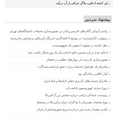
این کشته ادعایی، بلاگر عراقی از آب درآمد
پیشنهاد سردبیر
راستی‌آزمایی گاف‌های فارسی‌زبانان در تصویرسازی تجمعات دانشگاه‌های تهران
رسوایی «آمارسازی» در مونیخ با افشاگری خبرنگار آمریکایی و تصاویر مداربسته
جعل کشته در مشهد با تصویر یک صهیونیست؛
ادعای جدید درباره صدور حکم اعدام برای یک ورزشکار تکذیب شد
تصویرسازی نادرست از پروازهای نظامی در قفقاز
ماجرای یک نقل‌قول اشتباه درباره «عفو بازداشت‌شدگان»
آمار اعلامی ساختگی بود
ماجرای حساب‌های کاربری جعلی لایک‌ها و شاه ایران
دروغ سازی اوپوزوسیون ادامه دارد
ری‌پست جنجالی ترامپ درباره شانس بزرگ آمریکا
موج شایعات همزمان با مذاکرات ایران و آمریکا در مسقط
تکذیب هشدار جدید چین درباره خروج شهروندانش از ایران